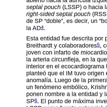
abierto hacia la aurícula izqui
septal pouch
(LSSP) o hacia l
right-sided septal pouch
(RSSP
de SP “doble”, es decir, un “bol
4
la AD
.
Esta entidad fue descrita por
5
Breithardt y colaboradores
, 
joven con infarto de miocardi
la arteria circunfleja, en la 
interior en el ecocardiograma 
planteó que el IM tuvo origen 
anomalía. Luego de la primera
un fenómeno embólico, Krishn
ponen nombre a la entidad y 
6
SP
. El punto de máxima inve