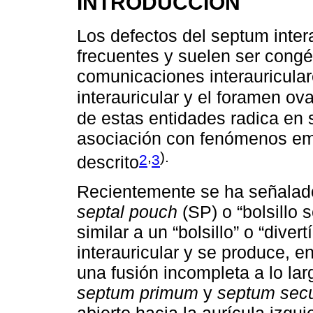
INTRODUCCIÓN
Los defectos del septum inter
frecuentes y suelen ser congén
comunicaciones interauricular
interauricular y el foramen o
de estas entidades radica en s
asociación con fenómenos emb
,
).
2
3
descrito
Recientemente se ha señalad
septal pouch
(SP) o “bolsillo s
similar a un “bolsillo” o “dive
interauricular y se produce, 
una fusión incompleta a lo la
septum primum
y
septum se