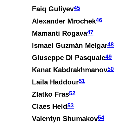
45
Faiq Guliyev
46
Alexander Mrochek
47
Mamanti Rogava
48
Ismael Guzmán Melgar
49
Giuseppe Di Pasquale
50
Kanat Kabdrakhmanov
51
Laila Haddour
52
Zlatko Fras
53
Claes Held
54
Valentyn Shumakov