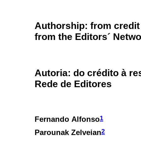
Authorship: from credit 
from the Editors´ Netw
Autoria: do crédito à r
Rede de Editores
1
Fernando Alfonso
2
Parounak Zelveian