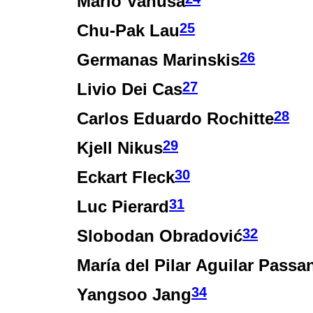
Mario Vanusa
25
Chu-Pak Lau
26
Germanas Marinskis
27
Livio Dei Cas
28
Carlos Eduardo Rochitte
29
Kjell Nikus
30
Eckart Fleck
31
Luc Pierard
32
Slobodan Obradović
María del Pilar Aguilar Passa
34
Yangsoo Jang