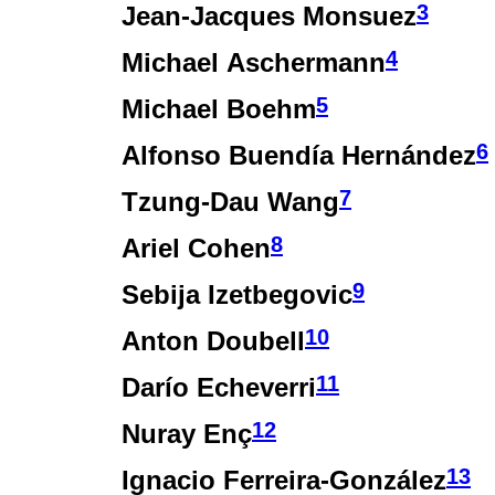
3
Jean-Jacques Monsuez
4
Michael Aschermann
5
Michael Boehm
6
Alfonso Buendía Hernández
7
Tzung-Dau Wang
8
Ariel Cohen
9
Sebija Izetbegovic
10
Anton Doubell
11
Darío Echeverri
12
Nuray Enç
13
Ignacio Ferreira-González