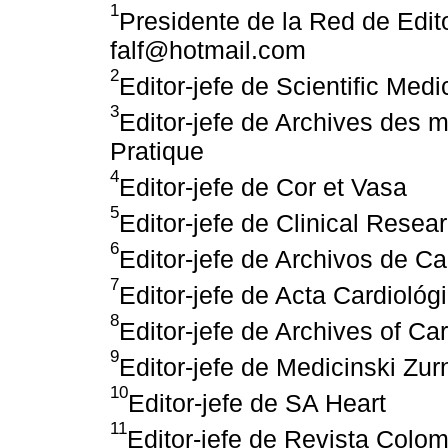
1
Presidente de la Red de Edito
falf@hotmail.com
2
Editor-jefe de Scientific Medi
3
Editor-jefe de Archives des 
Pratique
4
Editor-jefe de Cor et Vasa
5
Editor-jefe de Clinical Resea
6
Editor-jefe de Archivos de C
7
Editor-jefe de Acta Cardiológ
8
Editor-jefe de Archives of C
9
Editor-jefe de Medicinski Zur
10
Editor-jefe de SA Heart
11
Editor-jefe de Revista Colo