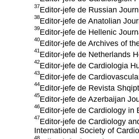
37
Editor-jefe de Russian Journ
38
Editor-jefe de Anatolian Jou
39
Editor-jefe de Hellenic Journ
40
Editor-jefe de Archives of th
41
Editor-jefe de Netherlands H
42
Editor-jefe de Cardiologia H
43
Editor-jefe de Cardiovascul
44
Editor-jefe de Revista Shqip
45
Editor-jefe de Azerbaijan Jo
46
Editor-jefe de Cardiology in
47
Editor-jefe de Cardiology an
International Society of Card
48