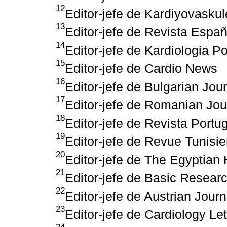
12
Editor-jefe de Kardiyovaskul
13
Editor-jefe de Revista Espa
14
Editor-jefe de Kardiologia P
15
Editor-jefe de Cardio News
16
Editor-jefe de Bulgarian Jou
17
Editor-jefe de Romanian Jou
18
Editor-jefe de Revista Portu
19
Editor-jefe de Revue Tunisi
20
Editor-jefe de The Egyptian 
21
Editor-jefe de Basic Researc
22
Editor-jefe de Austrian Journ
23
Editor-jefe de Cardiology Let