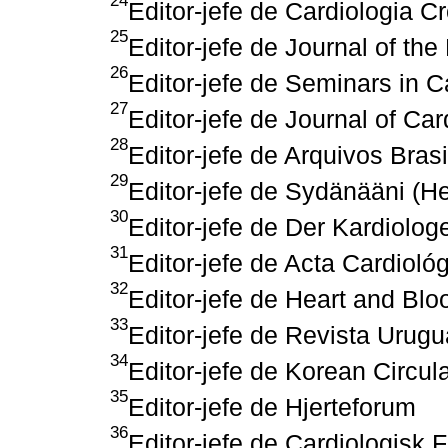
24
Editor-jefe de Cardiologia Cr
25
Editor-jefe de Journal of th
26
Editor-jefe de Seminars in 
27
Editor-jefe de Journal of Ca
28
Editor-jefe de Arquivos Brasi
29
Editor-jefe de Sydänääni (He
30
Editor-jefe de Der Kardiolog
31
Editor-jefe de Acta Cardioló
32
Editor-jefe de Heart and Bl
33
Editor-jefe de Revista Urug
34
Editor-jefe de Korean Circul
35
Editor-jefe de Hjerteforum
36
Editor-jefe de Cardiologisk 