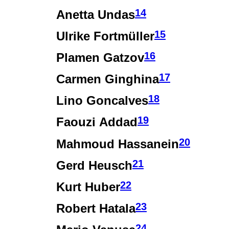
14
Anetta Undas
15
Ulrike Fortmüller
16
Plamen Gatzov
17
Carmen Ginghina
18
Lino Goncalves
19
Faouzi Addad
20
Mahmoud Hassanein
21
Gerd Heusch
22
Kurt Huber
23
Robert Hatala
24