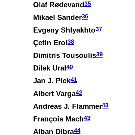
35
Olaf Rødevand
36
Mikael Sander
37
Evgeny Shlyakhto
38
Çetin Erol
39
Dimitris Tousoulis
40
Dilek Ural
41
Jan J. Piek
42
Albert Varga
43
Andreas J. Flammer
43
François Mach
44
Alban Dibra