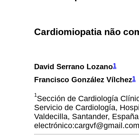
Cardiomiopatia não co
1
David Serrano Lozano
1
Francisco González Vílchez
1
Sección de Cardiología Clíni
Servicio de Cardiología, Hosp
Valdecilla, Santander, España
electrónico:cargvf@gmail.co