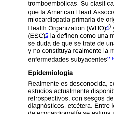
tromboembólicas. Su clasifica
que la American Heart Associ
miocardiopatía primaria de or
)
4
Health Organization (WHO)
y
5
(ESC)
la definen como una mi
se duda de que se trate de un
y no constituya realmente la m
,
2
enfermedades subyacentes
Epidemiología
Realmente es desconocida, co
estudios actualmente disponi
retrospectivos, con sesgos de 
diagnósticos, etcétera. Entre 
de ecocardiografía se estima 