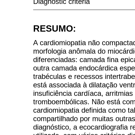
Diagnostic criteria
RESUMO:
A cardiomiopatia não compactad
morfologia anômala do miocárd
diferenciadas: camada fina epi
outra camada endocárdica espe
trabéculas e recessos intertra
está associada à dilatação ventri
insuficiência cardíaca, arritmia
tromboembólicas. Não está com
cardiomiopatia definida como ta
compartilhado por muitas outras
diagnóstico, a ecocardiografia r