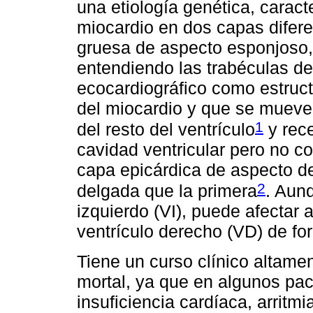
una etiología genética, caract
miocardio en dos capas difer
gruesa de aspecto esponjoso,
entendiendo las trabéculas de
ecocardiográfico como estruct
del miocardio y que se mueve
1
del resto del ventrículo
y rec
cavidad ventricular pero no con
capa epicárdica de aspecto d
2
delgada que la primera
. Aunq
izquierdo (VI), puede afectar 
ventrículo derecho (VD) de fo
Tiene un curso clínico altame
mortal, ya que en algunos pac
insuficiencia cardíaca, arritm