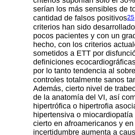
criterios suponían solo el 30% 
serían los más sensibles de t
25
cantidad de falsos positivos
criterios han sido desarrolla
pocos pacientes y con un grad
hecho, con los criterios actua
sometidos a ETT por disfunció
definiciones ecocardiográfic
por lo tanto tendencia al sobr
controles totalmente sanos ta
Además, cierto nivel de trabe
de la anatomía del VI, así co
hipertrófica o hipertrofia aso
hipertensiva o miocardiopatía
cierto en afroamericanos y en 
incertidumbre aumenta a causa