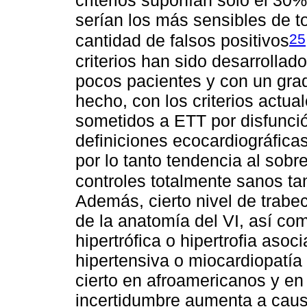
criterios suponían solo el 30% 
serían los más sensibles de t
25
cantidad de falsos positivos
criterios han sido desarrolla
pocos pacientes y con un grad
hecho, con los criterios actua
sometidos a ETT por disfunció
definiciones ecocardiográfic
por lo tanto tendencia al sobr
controles totalmente sanos ta
Además, cierto nivel de trabe
de la anatomía del VI, así co
hipertrófica o hipertrofia aso
hipertensiva o miocardiopatía
cierto en afroamericanos y en 
incertidumbre aumenta a causa