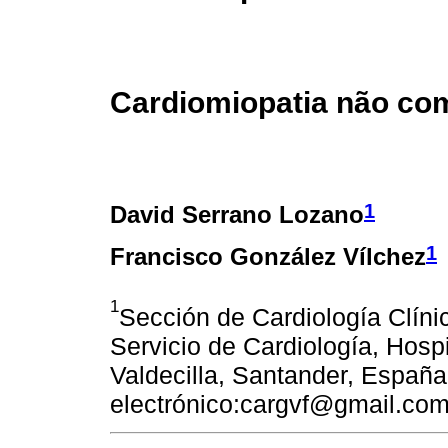
Cardiomiopatia não co
1
David Serrano Lozano
1
Francisco González Vílchez
1
Sección de Cardiología Clíni
Servicio de Cardiología, Hosp
Valdecilla, Santander, España
electrónico:cargvf@gmail.co