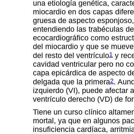
una etiología genética, caract
miocardio en dos capas difer
gruesa de aspecto esponjoso,
entendiendo las trabéculas de
ecocardiográfico como estruct
del miocardio y que se mueve
1
del resto del ventrículo
y rec
cavidad ventricular pero no con
capa epicárdica de aspecto d
2
delgada que la primera
. Aunq
izquierdo (VI), puede afectar 
ventrículo derecho (VD) de fo
Tiene un curso clínico altame
mortal, ya que en algunos pac
insuficiencia cardíaca, arritm