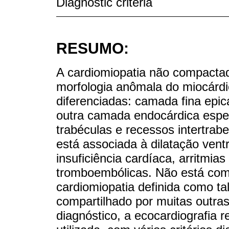
Diagnostic criteria
RESUMO:
A cardiomiopatia não compactad
morfologia anômala do miocárd
diferenciadas: camada fina epi
outra camada endocárdica espe
trabéculas e recessos intertra
está associada à dilatação ventri
insuficiência cardíaca, arritmia
tromboembólicas. Não está com
cardiomiopatia definida como ta
compartilhado por muitas outras
diagnóstico, a ecocardiografia r