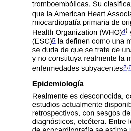
tromboembólicas. Su clasifica
que la American Heart Associ
miocardiopatía primaria de or
)
4
Health Organization (WHO)
y
5
(ESC)
la definen como una mi
se duda de que se trate de un
y no constituya realmente la m
,
2
enfermedades subyacentes
Epidemiología
Realmente es desconocida, co
estudios actualmente disponi
retrospectivos, con sesgos de 
diagnósticos, etcétera. Entre 
de ecocardiografía se estima 