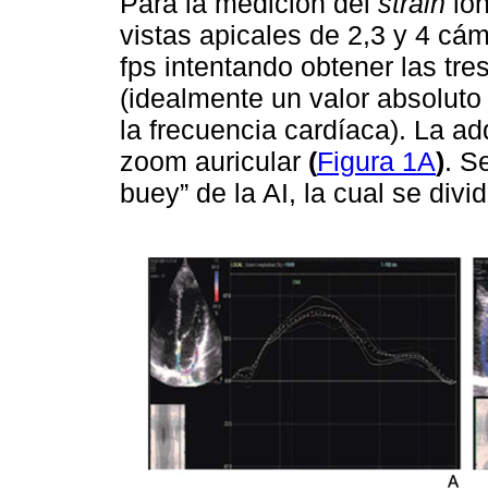
Para la medición del
strain
lon
vistas apicales de 2,3 y 4 cá
fps intentando obtener las tr
(idealmente un valor absolut
la frecuencia cardíaca). La ad
zoom auricular
(
Figura 1A
)
. S
buey” de la AI, la cual se di