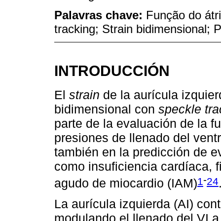
Palavras chave:
Função do átr
tracking; Strain bidimensional; 
INTRODUCCIÓN
El
strain
de la aurícula izquie
bidimensional con
speckle tra
parte de la evaluación de la f
presiones de llenado del ventr
también en la predicción de e
como insuficiencia cardíaca, fi
-
1
24
agudo de miocardio (IAM)
La aurícula izquierda (AI) co
modulando el llenado del VI a 