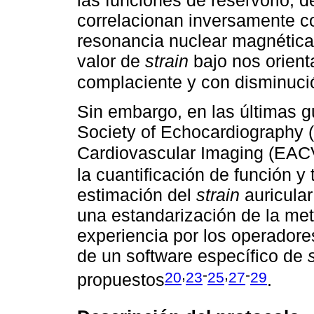
correlacionan inversamente co
resonancia nuclear magnética 
valor de
strain
bajo nos orient
complaciente y con disminució
Sin embargo, en las últimas g
Society of Echocardiography 
Cardiovascular Imaging (EACVI
la cuantificación de función 
estimación del
strain
auricular
una estandarización de la me
experiencia por los operadore
de un software específico de
,
-
,
-
20
23
25
27
29
propuestos
.