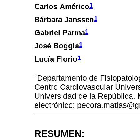
1
Carlos Américo
1
Bárbara Janssen
1
Gabriel Parma
1
José Boggia
1
Lucía Florio
1
Departamento de Fisiopatolo
Centro Cardiovascular Universi
Universidad de la República.
electrónico: pecora.matias@
RESUMEN: