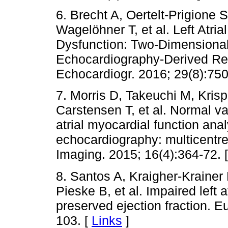
6. Brecht A, Oertelt-Prigione
Wagelöhner T, et al. Left Atrial
Dysfunction: Two-Dimensional
Echocardiography-Derived Res
Echocardiogr. 2016; 29(8):750
7. Morris D, Takeuchi M, Kris
Carstensen T, et al. Normal val
atrial myocardial function ana
echocardiography: multicentre
Imaging. 2015; 16(4):364-72. 
8. Santos A, Kraigher-Krainer 
Pieske B, et al. Impaired left at
preserved ejection fraction. E
103. [
Links
]