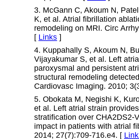
3. McGann C, Akoum N, Patel
K, et al. Atrial fibrillation abl
remodeling on MRI. Circ Arrhy
[
Links
]
4. Kuppahally S, Akoum N, Bu
Vijayakumar S, et al. Left atria
paroxysmal and persistent atrial 
structural remodeling detect
Cardiovasc Imaging. 2010; 3(3
5. Obokata M, Negishi K, Kur
et al. Left atrial strain provi
stratification over CHA2DS2-
impact in patients with atrial 
2014; 27(7):709-716.e4. [
Link