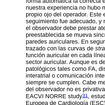
forma automática la correcta e
nuestra experiencia no hubo m
propio ojo del operador. Este e
seguimiento fue adecuado, y n
el observador debe prestar ate
preestablecida se mueva sinc
paredes auriculares. En segun
trazado con las curvas de
stra
función auricular en cada lín
sector auricular. Aunque es d
patológicos tales como FA, di
interatrial o comunicación inte
siempre se cumplen. Cabe menc
del observador no es privativa
31
EACVI NORRE study
, estu
Europea de Cardiología (ESC)