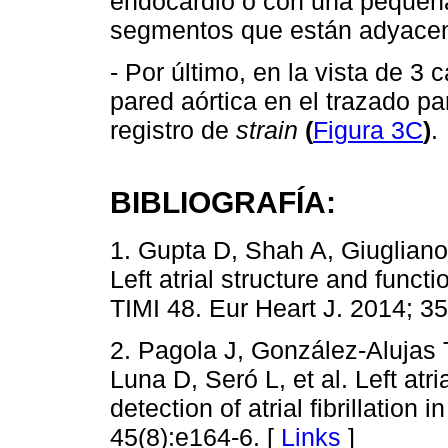
endocardio o con una pequeña
segmentos que están adyacente
- Por último, en la vista de 3 
pared aórtica en el trazado pa
registro de
strain
(
Figura 3C
)
.
BIBLIOGRAFÍA:
1. Gupta D, Shah A, Giugliano 
Left atrial structure and functi
TIMI 48. Eur Heart J. 2014; 3
2. Pagola J, González-Alujas
Luna D, Seró L, et al. Left atri
detection of atrial fibrillation
45(8):e164-6. [
Links
]