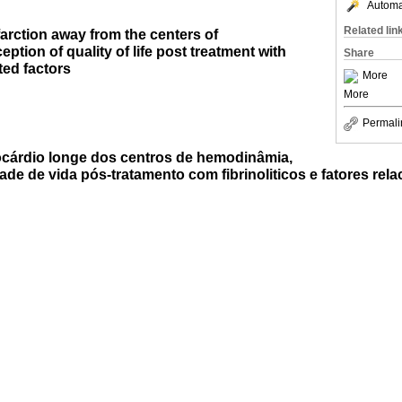
Automat
Related lin
arction away from the centers of
tion of quality of life post treatment with
Share
ated factors
More
More
Permali
ocárdio longe dos centros de hemodinâmia,
de de vida pós-tratamento com fibrinoliticos e fatores rel