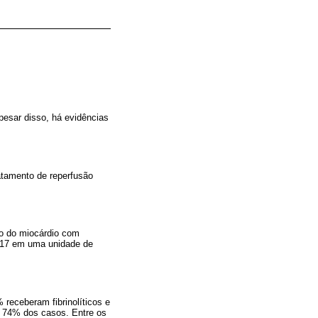
pesar disso, há evidências
ratamento de reperfusão
do do miocárdio com
2017 em uma unidade de
 receberam fibrinolíticos e
m 74% dos casos. Entre os