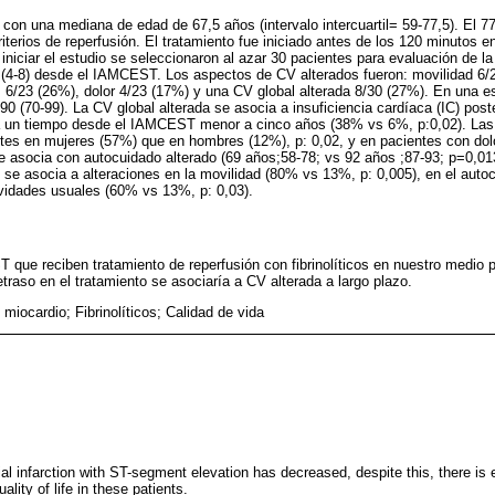
con una mediana de edad de 67,5 años (intervalo intercuartil= 59-77,5). El 77%
iterios de reperfusión. El tratamiento fue iniciado antes de los 120 minutos 
 iniciar el estudio se seleccionaron al azar 30 pacientes para evaluación de 
 (4-8) desde el IAMCEST. Los aspectos de CV alterados fueron: movilidad 6/
 6/23 (26%), dolor 4/23 (17%) y una CV global alterada 8/30 (27%). En una es
90 (70-99). La CV global alterada se asocia a insuficiencia cardíaca (IC) post
 a un tiempo desde el IAMCEST menor a cinco años (38% vs 6%, p:0,02). Las 
tes en mujeres (57%) que en hombres (12%), p: 0,02, y en pacientes con dolo
 asocia con autocuidado alterado (69 años;58-78; vs 92 años ;87-93; p=0,013)
 se asocia a alteraciones en la movilidad (80% vs 13%, p: 0,005), en el aut
tividades usuales (60% vs 13%, p: 0,03).
que reciben tratamiento de reperfusión con fibrinolíticos en nuestro medio 
traso en el tratamiento se asociaría a CV alterada a largo plazo.
l miocardio; Fibrinolíticos; Calidad de vida
ial infarction with ST-segment elevation has decreased, despite this, there is
ality of life in these patients.