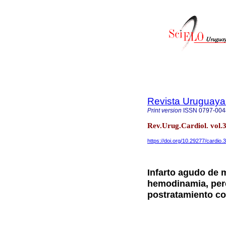
Revista Uruguaya
Print version
ISSN
0797-004
Rev.Urug.Cardiol. vol.
https://doi.org/10.29277/cardio.
Infarto agudo de m
hemodinamia, perc
postratamiento con