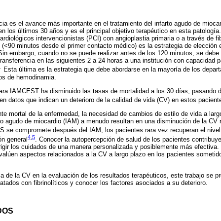
ia es el avance más importante en el tratamiento del infarto agudo de miocar
os últimos 30 años y es el principal objetivo terapéutico en esta patología.
diológicos intervencionistas (PCI) con angioplastia primaria o a través de fib
 (<90 minutos desde el primer contacto médico) es la estrategia de elección 
 Sin embargo, cuando no se puede realizar antes de los 120 minutos, se debe 
a transferencia en las siguientes 2 a 24 horas a una institución con capacidad 
.
Esta última es la estrategia que debe abordarse en la mayoría de los departa
tros de hemodinamia.
 para IAMCEST ha disminuido las tasas de mortalidad a los 30 días, pasand
ten datos que indican un deterioro de la calidad de vida (CV) en estos pacient
te mortal de la enfermedad, la necesidad de cambios de estilo de vida a larg
to agudo de miocardio (IAM) a menudo resultan en una disminución de la CV r
 se compromete después del IAM, los pacientes rara vez recuperan el nivel 
4
,
5
ón general
. Conocer la autopercepción de salud de los pacientes contribuy
irigir los cuidados de una manera personalizada y posiblemente más efectiva
alúen aspectos relacionados a la CV a largo plazo en los pacientes sometido
a de la CV en la evaluación de los resultados terapéuticos, este trabajo se p
ados con fibrinolíticos y conocer los factores asociados a su deterioro.
DOS