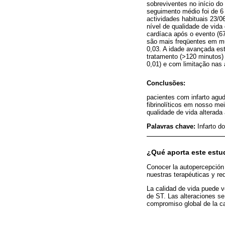
sobreviventes no início do
seguimento médio foi de 6 
actividades habituais 23/0
nível de qualidade de vida 
cardíaca após o evento (67
são mais freqüentes em mu
0,03. A idade avançada est
tratamento (>120 minutos)
0,01) e com limitação nas 
Conclusões:
pacientes com infarto ag
fibrinolíticos em nosso m
qualidade de vida alterada
Palavras chave:
Infarto d
¿Qué aporta este estu
Conocer la autopercepción 
nuestras terapéuticas y red
La calidad de vida puede v
de ST. Las alteraciones se 
compromiso global de la cal