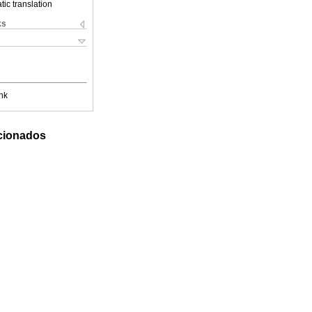
ic translation
ks
nk
acionados