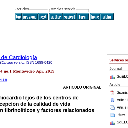
 de Cardiología
Services 
8
On-line version
ISSN
1688-0420
Journal
34 no.1 Montevideo Apr. 2019
SciELO
34.1.9
Article
ARTÍCULO ORIGINAL
Spanis
iocardio lejos de los centros de
Article
epción de la calidad de vida
Article
 fibrinolíticos y factores relacionados
How to 
SciELO