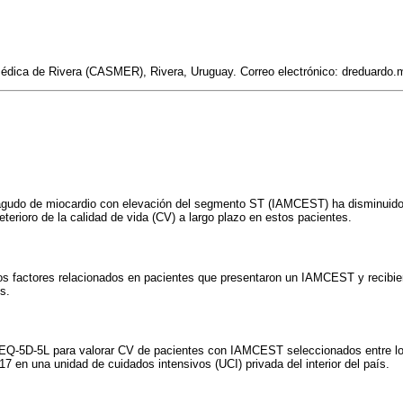
édica de Rivera (CASMER), Rivera, Uruguay. Correo electrónico: dreduardo
o agudo de miocardio con elevación del segmento ST (IAMCEST) ha disminuido,
terioro de la calidad de vida (CV) a largo plazo en estos pacientes.
los factores relacionados en pacientes que presentaron un IAMCEST y recibie
os.
o EQ-5D-5L para valorar CV de pacientes con IAMCEST seleccionados entre lo
17 en una unidad de cuidados intensivos (UCI) privada del interior del país.