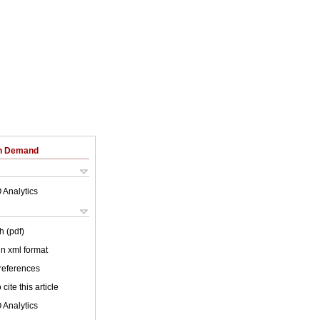
on Demand
 Analytics
h (pdf)
 in xml format
 references
cite this article
 Analytics