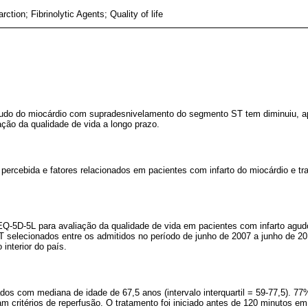
rction; Fibrinolytic Agents; Quality of life
agudo do miocárdio com supradesnivelamento do segmento ST tem diminuiu, a
ção da qualidade de vida a longo prazo.
a percebida e fatores relacionados em pacientes com infarto do miocárdio e t
 EQ-5D-5L para avaliação da qualidade de vida em pacientes com infarto agu
 selecionados entre os admitidos no período de junho de 2007 a junho de 
 interior do país.
dos com mediana de idade de 67,5 anos (intervalo interquartil = 59-77,5). 77%
m critérios de reperfusão. O tratamento foi iniciado antes de 120 minutos e