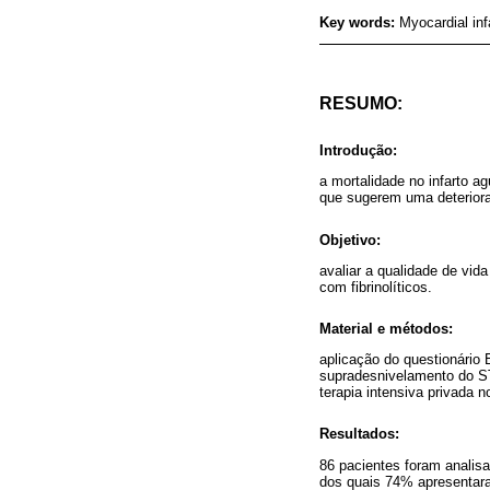
Key words:
Myocardial infa
RESUMO:
Introdução:
a mortalidade no infarto 
que sugerem uma deteriora
Objetivo:
avaliar a qualidade de vid
com fibrinolíticos.
Material e métodos:
aplicação do questionário
supradesnivelamento do ST
terapia intensiva privada no
Resultados:
86 pacientes foram analisa
dos quais 74% apresentara