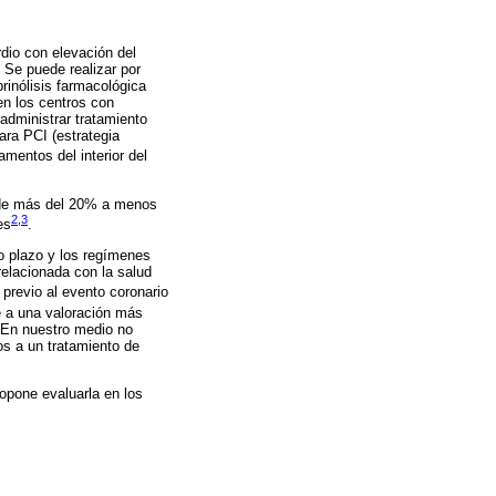
dio con elevación del
 Se puede realizar por
rinólisis farmacológica
en los centros con
administrar tratamiento
para PCI (estrategia
mentos del interior del
o de más del 20% a menos
2
,
3
es
.
o plazo y los regímenes
elacionada con la salud
previo al evento coronario
e a una valoración más
. En nuestro medio no
s a un tratamiento de
ropone evaluarla en los