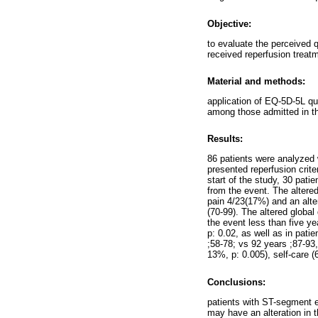
Objective:
to evaluate the perceived q
received reperfusion treatme
Material and methods:
application of EQ-5D-5L que
among those admitted in the
Results:
86 patients were analyzed 
presented reperfusion crit
start of the study, 30 pati
from the event. The altered
pain 4/23(17%) and an alter
(70-99). The altered global 
the event less than five y
p: 0.02, as well as in pati
;58-78; vs 92 years ;87-93,
13%, p: 0.005), self-care (
Conclusions:
patients with ST-segment el
may have an alteration in th