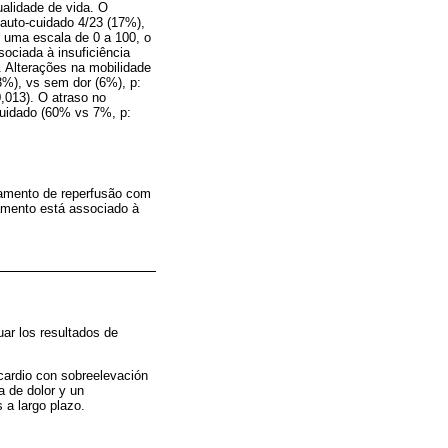
ualidade de vida. O
 auto-cuidado 4/23 (17%),
m uma escala de 0 a 100, o
sociada à insuficiência
. Alterações na mobilidade
%), vs sem dor (6%), p:
,013). O atraso no
cuidado (60% vs 7%, p:
amento de reperfusão com
amento está associado à
uar los resultados de
ocardio con sobreelevación
a de dolor y un
 a largo plazo.