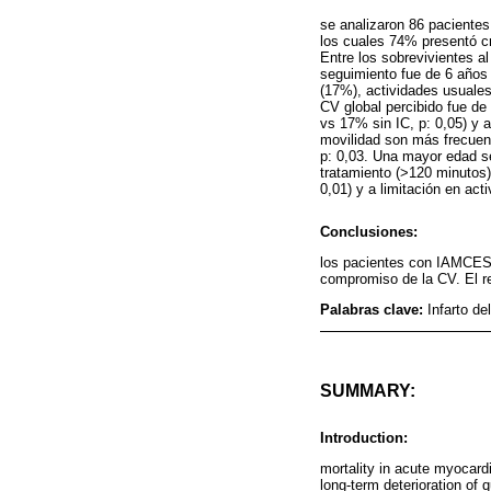
se analizaron 86 pacientes 
los cuales 74% presentó cr
Entre los sobrevivientes al
seguimiento fue de 6 años
(17%), actividades usuales
CV global percibido fue de 
vs 17% sin IC, p: 0,05) y
movilidad son más frecuen
p: 0,03. Una mayor edad se
tratamiento (>120 minutos)
0,01) y a limitación en ac
Conclusiones:
los pacientes con IAMCEST 
compromiso de la CV. El re
Palabras clave:
Infarto de
SUMMARY:
Introduction:
mortality in acute myocard
long-term deterioration of qu