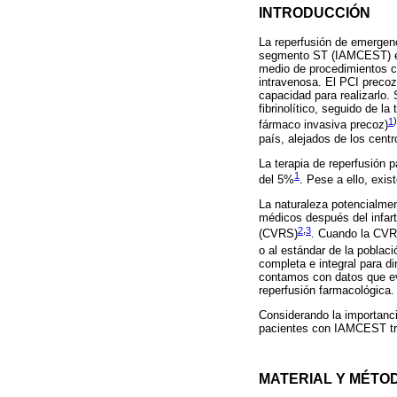
INTRODUCCIÓN
La reperfusión de emergenc
segmento ST (IAMCEST) en l
medio de procedimientos car
intravenosa. El PCI precoz
capacidad para realizarlo.
fibrinolítico, seguido de l
1
)
fármaco invasiva precoz)
país, alejados de los cen
La terapia de reperfusión
1
del 5%
. Pese a ello, exis
La naturaleza potencialmen
médicos después del infar
2
,
3
(CVRS)
. Cuando la CVRS
o al estándar de la poblaci
completa e integral para d
contamos con datos que ev
reperfusión farmacológica.
Considerando la importanci
pacientes con IAMCEST trat
MATERIAL Y MÉTO