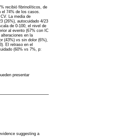
 recibió fibrinolíticos, de
en el 74% de los casos.
la CV. La media de
23 (26%), autocuidado 4/23
cala de 0-100, el nivel de
erior al evento (67% con IC
alteraciones en la
r (43%) vs sin dolor (6%),
. El retraso en el
ocuidado (60% vs 7%, p:
pueden presentar
 evidence suggesting a