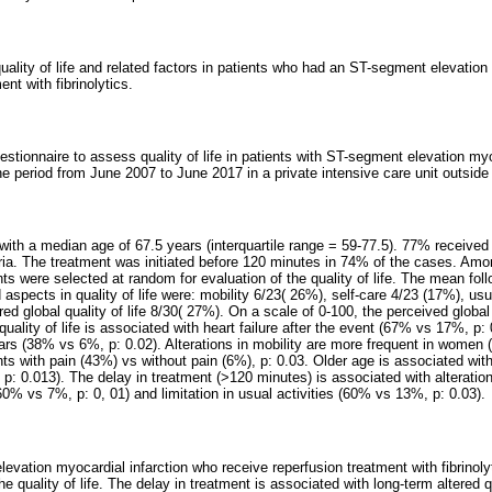
uality of life and related factors in patients who had an ST-segment elevation
nt with fibrinolytics.
stionnaire to assess quality of life in patients with ST-segment elevation myo
 period from June 2007 to June 2017 in a private intensive care unit outside 
with a median age of 67.5 years (interquartile range = 59-77.5). 77% received 
eria. The treatment was initiated before 120 minutes in 74% of the cases. Amo
ents were selected at random for evaluation of the quality of life. The mean fol
 aspects in quality of life were: mobility 6/23( 26%), self-care 4/23 (17%), usu
ed global quality of life 8/30( 27%). On a scale of 0-100, the perceived global 
quality of life is associated with heart failure after the event (67% vs 17%, p:
ears (38% vs 6%, p: 0.02). Alterations in mobility are more frequent in women
ents with pain (43%) vs without pain (6%), p: 0.03. Older age is associated with
 p: 0.013). The delay in treatment (>120 minutes) is associated with alteratio
60% vs 7%, p: 0, 01) and limitation in usual activities (60% vs 13%, p: 0.03).
evation myocardial infarction who receive reperfusion treatment with fibrinoly
e quality of life. The delay in treatment is associated with long-term altered qua