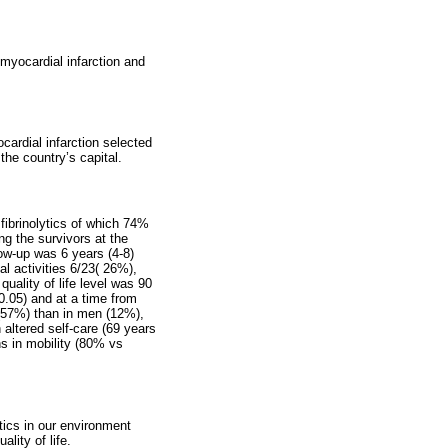
 myocardial infarction and
cardial infarction selected
the country’s capital.
fibrinolytics of which 74%
ng the survivors at the
low-up was 6 years (4-8)
al activities 6/23( 26%),
quality of life level was 90
 0.05) and at a time from
 (57%) than in men (12%),
 altered self-care (69 years
ns in mobility (80% vs
tics in our environment
lity of life.