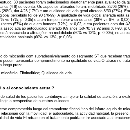
 estudo, 30 pacientes foram selecionados aleatoriamente para avaliação da q
anos (4-8) do evento. Os aspectos alterados foram: mobilidade 23/06 (26%),
6 (26%), dor 4/23 (17%) e um qualidade de vida geral alterada 8/30 (27%). E
global percebido foi de 90 (70-99). A qualidade de vida global alterada está as
% vs 17%, p: 0,05) e a um tempo inferior a cinco anos (38% vs 6%, p: 0,02)
lheres (57%) do que em homens (12%), p: 0,02, e em pacientes com dor (43
á associada ao autocuidado alterado (69 anos ;58-78; vs 92 anos ;87-93, p: 0
 está associado a alterações na mobilidade (80% vs 13%, p: 0,005), no auto
atividades habituais (60% vs 13%, p: 0,03).
udo do miocárdio com supradesnivelamento do segmento ST que recebem trat
eio podem apresentar comprometimento na qualidade de vida.O atraso no trat
 a longo prazo.
o miocárdio; Fibrinolítico; Qualidade de vida
dio al conocimiento actual?
de salud de los pacientes contribuye a mejorar la calidad de atención, a eval
irigir la perspectiva de nuestros cuidados.
erse comprometida luego del tratamiento fibrinolítico del infarto agudo de mi
relacionan con la movilidad, el autocuidado, la actividad habitual, la presenci
idad de vida.El retraso en el tratamiento podría estar asociado a alteraciones