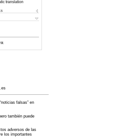
ic translation
ks
nk
k.es
“noticias falsas” en
 pero también puede
ctos adversos de las
re los importantes