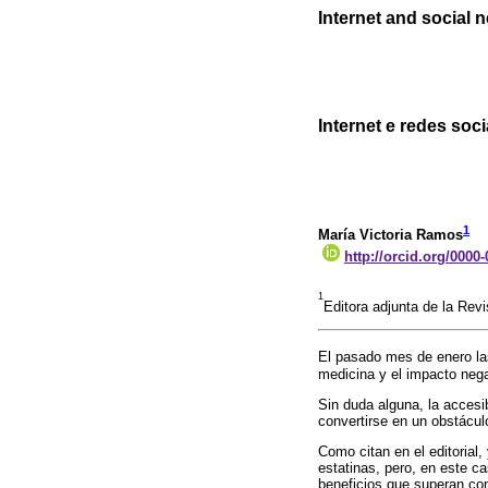
Internet and social 
Internet e redes soc
1
María Victoria Ramos
http://orcid.org/0000
1
Editora adjunta de la Rev
El pasado mes de enero las 
medicina y el impacto negat
Sin duda alguna, la accesi
convertirse en un obstáculo
Como citan en el editoria
estatinas, pero, en este c
beneficios que superan con