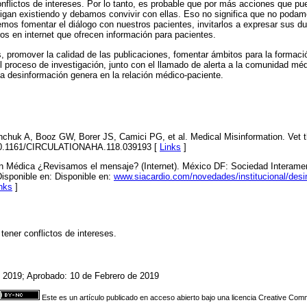
nflictos de intereses. Por lo tanto, es probable que por más acciones que pu
 sigan existiendo y debamos convivir con ellas. Eso no significa que no podam
bemos fomentar el diálogo con nuestros pacientes, invitarlos a expresar sus d
os en internet que ofrecen información para pacientes.
promover la calidad de las publicaciones, fomentar ámbitos para la formació
l proceso de investigación, junto con el llamado de alerta a la comunidad méd
la desinformación genera en la relación médico-paciente.
anchuk A, Booz GW, Borer JS, Camici PG, et al. Medical Misinformation. Vet 
: 10.1161/CIRCULATIONAHA.118.039193 [
Links
]
n Médica ¿Revisamos el mensaje? (Internet). México DF: Sociedad Interamer
isponible en: Disponible en:
www.siacardio.com/novedades/institucional/des
nks
]
tener conflictos de intereses.
e 2019; Aprobado: 10 de Febrero de 2019
Este es un artículo publicado en acceso abierto bajo una licencia Creative Co