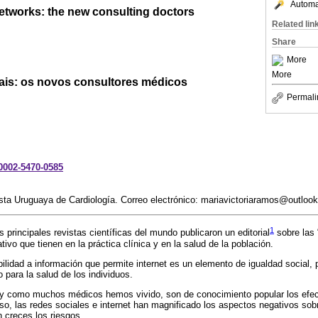
Automat
networks: the new consulting doctors
Related lin
Share
More
More
iais: os novos consultores médicos
Permali
-0002-5470-0585
ista Uruguaya de Cardiología. Correo electrónico: mariavictoriaramos@outloo
1
principales revistas científicas del mundo publicaron un editorial
sobre las 
ivo que tienen en la práctica clínica y en la salud de la población.
bilidad a información que permite internet es un elemento de igualdad social,
 para la salud de los individuos.
l, y como muchos médicos hemos vivido, son de conocimiento popular los efe
aso, las redes sociales e internet han magnificado los aspectos negativos sob
 creces los riesgos.