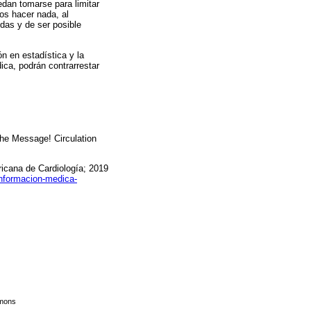
edan tomarse para limitar
os hacer nada, al
udas y de ser posible
n en estadística y la
ica, podrán contrarrestar
the Message! Circulation
icana de Cardiología; 2019
informacion-medica-
mmons