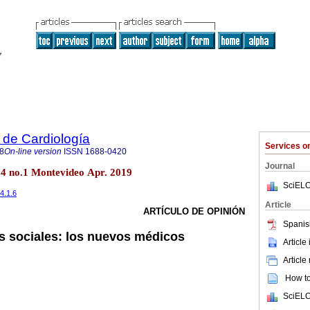
 de Cardiología
Services 
8
On-line version
ISSN
1688-0420
Journal
34 no.1 Montevideo Apr. 2019
SciELO
34.1.6
Article
ARTÍCULO DE OPINIÓN
Spanis
es sociales: los nuevos médicos
Article
Article
How to 
SciELO