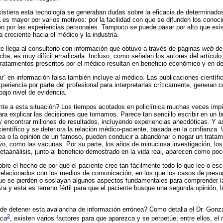
stiera esta tecnología se generaban dudas sobre la eficacia de determinados
es mayor por varios motivos: por la facilidad con que se difunden los conoci
n por las experiencias personales. Tampoco se puede pasar por alto que exis
 creciente hacia el médico y la industria.
e llega al consultorio con información que obtuvo a través de páginas
web
de
ha, es muy difícil erradicarla. Incluso, como señalan los autores del artícul
 tratamientos prescritos por el médico resultan en beneficio económico y en de
r” en información falsa también incluye al médico. Las publicaciones científic
experiencia por parte del profesional para interpretarlas críticamente, genera
bajo nivel de evidencia.
e a esta situación? Los tiempos acotados en policlínica muchas veces impid
ara explicar las decisiones que tomamos. Parece tan sencillo escribir en un 
y encontrar millones de resultados, incluyendo experiencias anecdóticas. Y 
ientífico y se deteriora la relación médico-paciente, basada en la confianza. 
ea o la opinión de un famoso, pueden conducir a abandonar o negar un tratam
o, como las vacunas. Por su parte, los años de minuciosa investigación, los
taanálisis, junto al beneficio demostrado en la vida real, aparecen como poc
bre el hecho de por qué el paciente cree tan fácilmente todo lo que lee o e
elacionados con los medios de comunicación, en los que los casos de presu
que se pierden o soslayan algunos aspectos fundamentales para comprender l
a y esta es terreno fértil para que el paciente busque una segunda opinión, 
 de detener esta avalancha de información errónea? Como detalla el Dr. Gonza
2
ica
, existen varios factores para que aparezca y se perpetúe; entre ellos, el