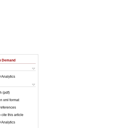
on Demand
 Analytics
h (pdf)
 in xml format
 references
cite this article
 Analytics