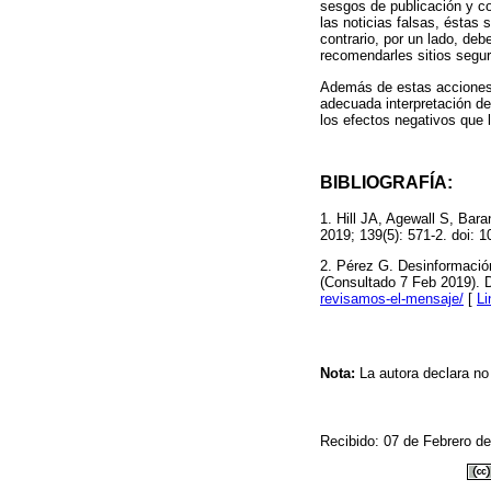
sesgos de publicación y co
las noticias falsas, éstas
contrario, por un lado, de
recomendarles sitios segur
Además de estas acciones, 
adecuada interpretación de
los efectos negativos que 
BIBLIOGRAFÍA:
1. Hill JA, Agewall S, Bar
2019; 139(5): 571-2. doi
2. Pérez G. Desinformació
(Consultado 7 Feb 2019). D
revisamos-el-mensaje/
[
Li
Nota:
La autora declara no 
Recibido: 07 de Febrero d