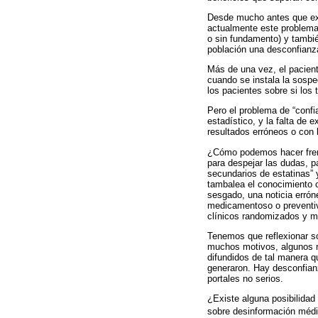
Desde mucho antes que exi
actualmente este problema 
o sin fundamento) y tambié
población una desconfianza
Más de una vez, el pacient
cuando se instala la sospec
los pacientes sobre si los
Pero el problema de “confia
estadístico, y la falta de 
resultados erróneos o con 
¿Cómo podemos hacer frent
para despejar las dudas, p
secundarios de estatinas” 
tambalea el conocimiento c
sesgado, una noticia errón
medicamentoso o preventiv
clínicos randomizados y me
Tenemos que reflexionar so
muchos motivos, algunos r
difundidos de tal manera 
generaron. Hay desconfianz
portales no serios.
¿Existe alguna posibilidad
sobre desinformación méd