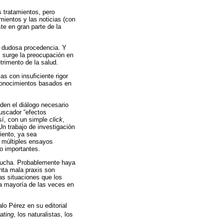
 tratamientos, pero
mientos y las noticias (con
te en gran parte de la
 dudosa procedencia. Y
o, surge la preocupación en
trimento de la salud.
as con insuficiente rigor
n conocimientos basados en
en el diálogo necesario
buscador “efectos
así, con un simple
click
,
Un trabajo de investigación
iento, ya sea
 múltiples ensayos
o importantes.
scucha. Probablemente haya
nta mala praxis son
as situaciones que los
la mayoría de las veces en
lo Pérez en su editorial
rating
, los naturalistas, los