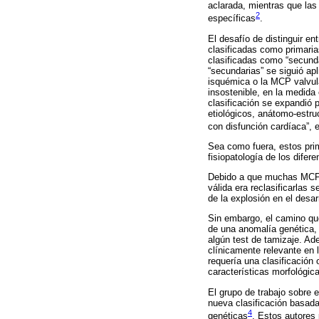
aclarada, mientras que la
2
específicas
.
El desafío de distinguir e
clasificadas como primari
clasificadas como “secunda
“secundarias” se siguió a
isquémica o la MCP valvula
insostenible, en la medida
clasificación se expandió 
etiológicos, anátomo-estr
con disfunción cardíaca”, e
Sea como fuera, estos pri
fisiopatología de los dife
Debido a que muchas MCP e
válida era reclasificarlas
de la explosión en el desar
Sin embargo, el camino que
de una anomalía genética, 
algún test de tamizaje. Ad
clínicamente relevante en l
requería una clasificación
características morfológica
El grupo de trabajo sobre 
nueva clasificación basada
4
genéticas
. Estos autores 