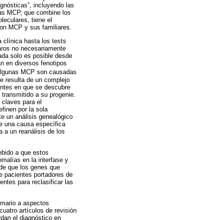
agnósticas”, incluyendo las
las MCP, que combine los
eculares, tiene el
 con MCP y sus familiares.
 clínica hasta los tests
caros no necesariamente
ada solo es posible desde
an en diversos fenotipos
Algunas MCP son causadas
e resulta de un complejo
entes en que se descubre
transmitido a su progenie.
 claves para el
finen por la sola
te un análisis genealógico
de una causa específica
 a un reanálisis de los
ebido a que estos
malías en la interfase y
r de que los genes que
e pacientes portadores de
ntes para reclasificar las
emario a aspectos
uatro artículos de revisión
rdan el diagnóstico en