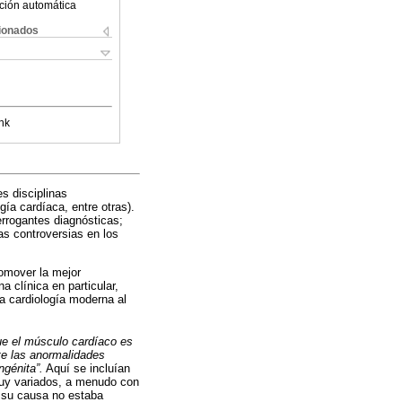
ción automática
cionados
nk
s disciplinas
gía cardíaca, entre otras).
errogantes diagnósticas;
as controversias en los
romover la mejor
 clínica en particular,
a cardiología moderna al
ue el músculo cardíaco es
te las anormalidades
ngénita”.
Aquí se incluían
muy variados, a menudo con
 su causa no estaba