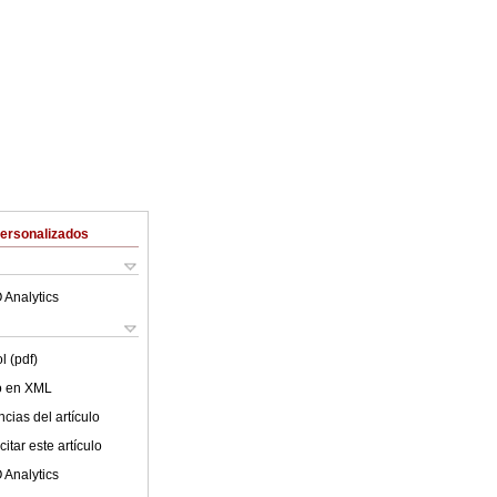
Personalizados
 Analytics
l (pdf)
lo en XML
cias del artículo
itar este artículo
 Analytics