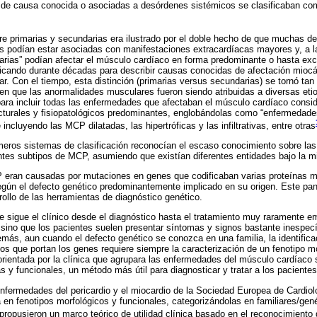
s de causa conocida o asociadas a desórdenes sistémicos se clasificaban co
ntre primarias y secundarias era ilustrado por el doble hecho de que muchas 
as podían estar asociadas con manifestaciones extracardíacas mayores y, a 
rias” podían afectar el músculo cardíaco en forma predominante o hasta excl
plicando durante décadas para describir causas conocidas de afectación mio
r. Con el tiempo, esta distinción (primarias versus secundarias) se tornó ta
 en que las anormalidades musculares fueron siendo atribuidas a diversas etio
para incluir todas las enfermedades que afectaban el músculo cardíaco consi
ucturales y fisiopatológicos predominantes, englobándolas como “enfermedade
 incluyendo las MCP dilatadas, las hipertróficas y las infiltrativas, entre otras
meros sistemas de clasificación reconocían el escaso conocimiento sobre la
rentes subtipos de MCP, asumiendo que existían diferentes entidades bajo la
ran causadas por mutaciones en genes que codificaban varias proteínas mio
 según el defecto genético predominantemente implicado en su origen. Este p
rollo de las herramientas de diagnóstico genético.
 sigue el clínico desde el diagnóstico hasta el tratamiento muy raramente em
sino que los pacientes suelen presentar síntomas y signos bastante inespecí
emás, aun cuando el defecto genético se conozca en una familia, la identific
os que portan los genes requiere siempre la caracterización de un fenotipo mo
 orientada por la clínica que agrupara las enfermedades del músculo cardíaco 
s y funcionales, un método más útil para diagnosticar y tratar a los pacientes
enfermedades del pericardio y el miocardio de la Sociedad Europea de Cardio
 en fenotipos morfológicos y funcionales, categorizándolas en familiares/gené
propusieron un marco teórico de utilidad clínica basado en el reconocimiento 