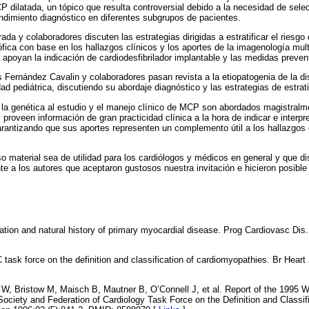
 dilatada, un tópico que resulta controversial debido a la necesidad de selec
ndimiento diagnóstico en diferentes subgrupos de pacientes.
rada y colaboradores discuten las estrategias dirigidas a estratificar el riesg
fica con base en los hallazgos clínicos y los aportes de la imagenología mul
 apoyan la indicación de cardiodesfibrilador implantable y las medidas preve
os Fernández Cavalin y colaboradores pasan revista a la etiopatogenia de la di
ad pediátrica, discutiendo su abordaje diagnóstico y las estrategias de estrati
e la genética al estudio y el manejo clínico de MCP son abordados magistral
proveen información de gran practicidad clínica a la hora de indicar e interpr
rantizando que sus aportes representen un complemento útil a los hallazgos c
 material sea de utilidad para los cardiólogos y médicos en general y que di
a los autores que aceptaron gustosos nuestra invitación e hicieron posible 
tion and natural history of primary myocardial disease. Prog Cardiovasc Dis.
ask force on the definition and classification of cardiomyopathies. Br Heart 
W, Bristow M, Maisch B, Mautner B, O’Connell J, et al. Report of the 1995 W
Society and Federation of Cardiology Task Force on the Definition and Classifi