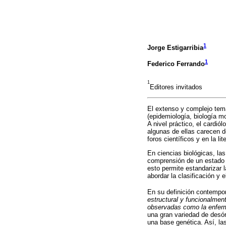
1
Jorge Estigarribia
1
Federico Ferrando
1
Editores invitados
El extenso y complejo tema
(epidemiología, biología mo
A nivel práctico, el cardi
algunas de ellas carecen d
foros científicos y en la lit
En ciencias biológicas, la
comprensión de un estado y
esto permite estandarizar 
abordar la clasificación y
En su definición contempo
estructural y funcionalmen
observadas como la enferme
una gran variedad de desó
una base genética. Así, l