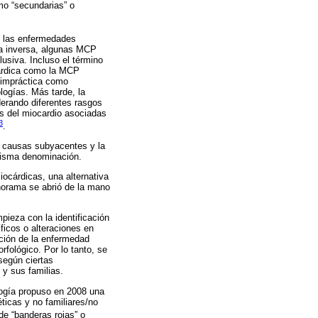
mo “secundarias” o
de las enfermedades
la inversa, algunas MCP
usiva. Incluso el término
cárdica como la MCP
n impráctica como
logías. Más tarde, la
derando diferentes rasgos
s del miocardio asociadas
3
.
s causas subyacentes y la
 misma denominación.
cárdicas, una alternativa
anorama se abrió de la mano
pieza con la identificación
ficos o alteraciones en
ación de la enfermedad
rfológico. Por lo tanto, se
según ciertas
 y sus familias.
logía propuso en 2008 una
ticas y no familiares/no
de “banderas rojas” o