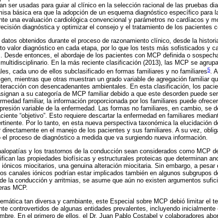
an ser usadas para guiar al clínico en la selección racional de las pruebas di
misa básica era que la adopción de un esquema diagnóstico específico para 
te una evaluación cardiológica convencional y parámetros no cardíacos y mol
recisión diagnóstica y optimizar el consejo y el tratamiento de los pacientes
datos obtenidos durante el proceso de razonamiento clínico, desde la historia
rto valor diagnóstico en cada etapa, por lo que los tests más sofisticados y 
s. Desde entonces, el abordaje de los pacientes con MCP definida o sospech
 multidisciplinario. En la más reciente clasificación (2013), las MCP se agrup
5
les, cada uno de ellos subclasificado en formas familiares y no familiares
. 
gen, mientras que otras muestran un grado variable de agregación familiar qu
nteracción con desencadenantes ambientales. En esta clasificación, los paci
signan a su categoría de MCP familiar debido a que este desorden puede ser 
rmedad familiar, la información proporcionada por los familiares puede ofrecer
xpresión variable de la enfermedad. Las formas no familiares, en cambio, se de
iente “objetivo”. Esto requiere descartar la enfermedad en familiares median
ertinente. Por lo tanto, en esta nueva perspectiva taxonómica la elucidación 
 directamente en el manejo de los pacientes y sus familiares. A su vez, obliga
o el proceso de diagnóstico a medida que va surgiendo nueva información.
nalopatías y los trastornos de la conducción sean considerados como MCP d
ican las propiedades biofísicas y estructurales proteicas que determinan ano
s iónicos miocitarios, una genuina alteración miocitaria. Sin embargo, a pesa
 los canales iónicos podrían estar implicados también en algunos subgrupos d
de la conducción y arritmias, se asume que aún no existen argumentos suficie
eras MCP.
emática tan diversa y cambiante, este Especial sobre MCP debió limitar el t
nte controvertidos de algunas entidades prevalentes, incluyendo inicialmente c
mbre. En el primero de ellos, el Dr. Juan Pablo Costabel y colaboradores abo