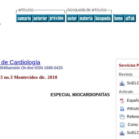
 de Cardiología
Servicios 
0048
versión On-line
ISSN
1688-0420
Revista
33 no.3 Montevideo dic. 2018
SciELO
Articulo
ESPECIAL MIOCARDIOPATÍAS
Españo
Articu
Referen
Como c
SciELO