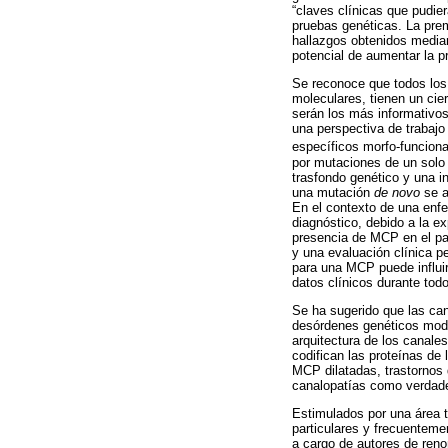
“claves clínicas que pudier
pruebas genéticas. La pre
hallazgos obtenidos median
potencial de aumentar la p
Se reconoce que todos los 
moleculares, tienen un cie
serán los más informativo
una perspectiva de trabajo
específicos morfo-funciona
por mutaciones de un solo 
trasfondo genético y una i
una mutación
de novo
se a
En el contexto de una enfe
diagnóstico, debido a la e
presencia de MCP en el pac
y una evaluación clínica p
para una MCP puede influir
datos clínicos durante tod
Se ha sugerido que las ca
desórdenes genéticos modif
arquitectura de los canale
codifican las proteínas de
MCP dilatadas, trastornos 
canalopatías como verdad
Estimulados por una área t
particulares y frecuenteme
a cargo de autores de reno