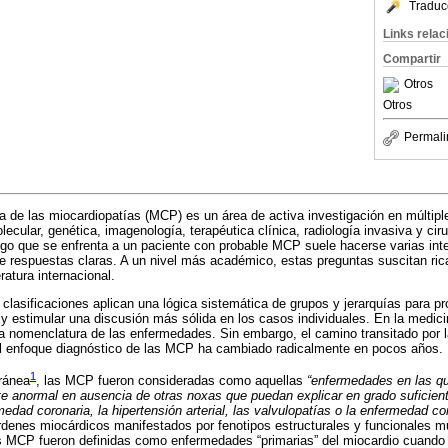
Traduc
Links rela
Compartir
Otros
Otros
Permali
 de las miocardiopatías (MCP) es un área de activa investigación en múltiple
lecular, genética, imagenología, terapéutica clínica, radiología invasiva y ciru
ólogo que se enfrenta a un paciente con probable MCP suele hacerse varias int
e respuestas claras. A un nivel más académico, estas preguntas suscitan ric
eratura internacional.
s clasificaciones aplican una lógica sistemática de grupos y jerarquías para p
 estimular una discusión más sólida en los casos individuales. En la medicina
la nomenclatura de las enfermedades. Sin embargo, el camino transitado por l
 el enfoque diagnóstico de las MCP ha cambiado radicalmente en pocos años.
1
ránea
, las MCP fueron consideradas como aquellas
“enfermedades en las q
te anormal en ausencia de otras noxas que puedan explicar en grado suficien
dad coronaria, la hipertensión arterial, las valvulopatías o la enfermedad co
rdenes miocárdicos manifestados por fenotipos estructurales y funcionales 
as MCP fueron definidas como enfermedades “primarias” del miocardio cuando