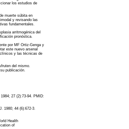
cionar los estudios de
o de muerte súbita en
timodal y revisando las
ntivas fundamentales.
splasia arritmogénica del
ficación pronóstica.
mente por MF Ortiz-Genga y
etar este nuevo arsenal
línicos y las técnicas de
sfruten del mismo.
su publicación.
 1984; 27 (2):73-94. PMID:
J. 1980; 44 (6):672-3.
orld Health
cation of