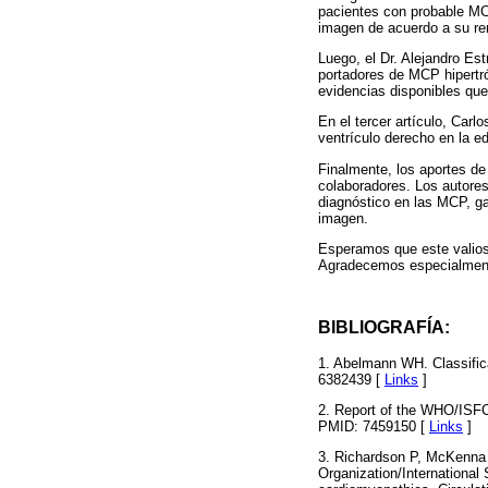
pacientes con probable MCP
imagen de acuerdo a su re
Luego, el Dr. Alejandro Est
portadores de MCP hipertró
evidencias disponibles que
En el tercer artículo, Carl
ventrículo derecho en la ed
Finalmente, los aportes d
colaboradores. Los autores 
diagnóstico en las MCP, ga
imagen.
Esperamos que este valioso
Agradecemos especialmente 
BIBLIOGRAFÍA:
1. Abelmann WH. Classifica
6382439 [
Links
]
2. Report of the WHO/ISFC t
PMID: 7459150 [
Links
]
3. Richardson P, McKenna 
Organization/International 