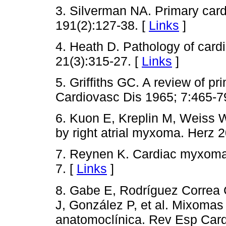
3. Silverman NA. Primary car
191(2):127-38. [
Links
]
4. Heath D. Pathology of card
21(3):315-27. [
Links
]
5. Griffiths GC. A review of pr
Cardiovasc Dis 1965; 7:465-7
6. Kuon E, Kreplin M, Weiss 
by right atrial myxoma. Herz 2
7. Reynen K. Cardiac myxoma
7. [
Links
]
8. Gabe E, Rodríguez Correa C
J, González P, et al. Mixomas
anatomoclínica. Rev Esp Cardi