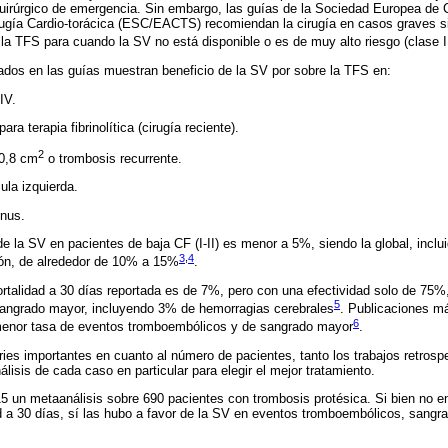
uirúrgico de emergencia. Sin embargo, las guías de la Sociedad Europea de C
ugía Cardio-torácica (ESC/EACTS) recomiendan la cirugía en casos graves si
a la TFS para cuando la SV no está disponible o es de muy alto riesgo (clase II
ados en las guías muestran beneficio de la SV por sobre la TFS en:
IV.
ara terapia fibrinolítica (cirugía reciente).
2
0,8 cm
o trombosis recurrente.
ula izquierda.
nnus.
 de la SV en pacientes de baja CF (I-II) es menor a 5%, siendo la global, incl
3
,
4
n, de alrededor de 10% a 15%
.
ortalidad a 30 días reportada es de 7%, pero con una efectividad solo de 75
5
angrado mayor, incluyendo 3% de hemorragias cerebrales
. Publicaciones m
6
menor tasa de eventos tromboembólicos y de sangrado mayor
.
ries importantes en cuanto al número de pacientes, tanto los trabajos retros
lisis de cada caso en particular para elegir el mejor tratamiento.
5 un metaanálisis sobre 690 pacientes con trombosis protésica. Si bien no en
ad a 30 días, sí las hubo a favor de la SV en eventos tromboembólicos, sang