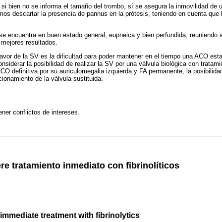
si bien no se informa el tamaño del trombo, sí se asegura la inmovilidad de 
os descartar la presencia de pannus en la prótesis, teniendo en cuenta que 
e se encuentra en buen estado general, eupneica y bien perfundida, reuniendo 
 mejores resultados.
favor de la SV es la dificultad para poder mantener en el tiempo una ACO esta
onsiderar la posibilidad de realizar la SV por una válvula biológica con tratamie
ACO definitiva por su auriculomegalia izquierda y FA permanente, la posibilid
ncionamiento de la válvula sustituida.
ener conflictos de intereses.
re tratamiento inmediato con fibrinolíticos
immediate treatment with fibrinolytics