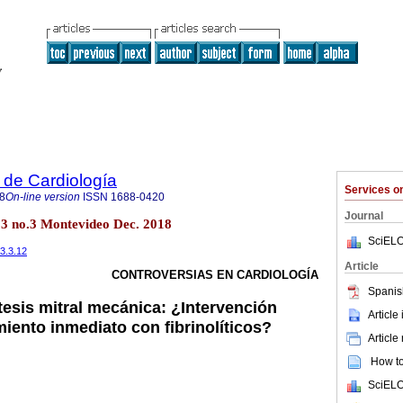
 de Cardiología
Services 
8
On-line version
ISSN
1688-0420
Journal
33 no.3 Montevideo Dec. 2018
SciELO
33.3.12
Article
CONTROVERSIAS EN CARDIOLOGÍA
Spanis
tesis mitral mecánica: ¿Intervención
Article
miento inmediato con fibrinolíticos?
Article
How to 
SciELO