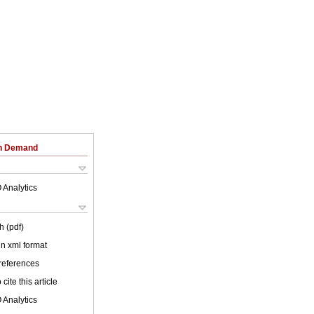
on Demand
 Analytics
h (pdf)
 in xml format
 references
cite this article
 Analytics