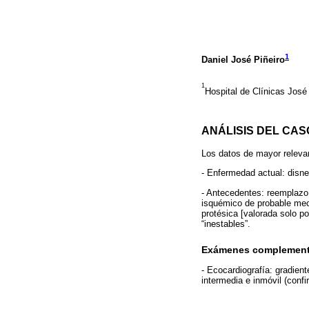
1
Daniel José Piñeiro
1
Hospital de Clínicas José
ANÁLISIS DEL CAS
Los datos de mayor releva
- Enfermedad actual: disne
- Antecedentes: reemplazo 
isquémico de probable meca
protésica [valorada solo po
“inestables”.
Exámenes complement
- Ecocardiografía: gradie
intermedia e inmóvil (conf