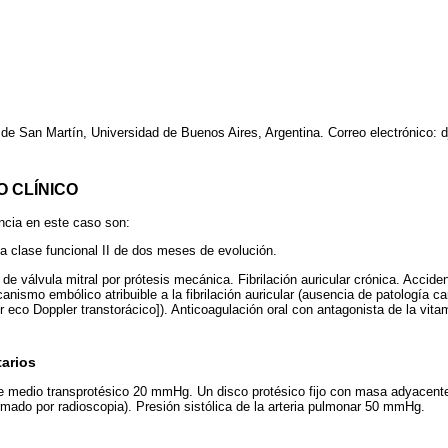
 de San Martín, Universidad de Buenos Aires, Argentina. Correo electrónico:
O CLÍNICO
ncia en este caso son:
a clase funcional II de dos meses de evolución.
de válvula mitral por prótesis mecánica. Fibrilación auricular crónica. Accide
nismo embólico atribuible a la fibrilación auricular (ausencia de patología ca
r eco Doppler transtorácico]). Anticoagulación oral con antagonista de la vit
arios
nte medio transprotésico 20 mmHg. Un disco protésico fijo con masa adyacent
irmado por radioscopia). Presión sistólica de la arteria pulmonar 50 mmHg.