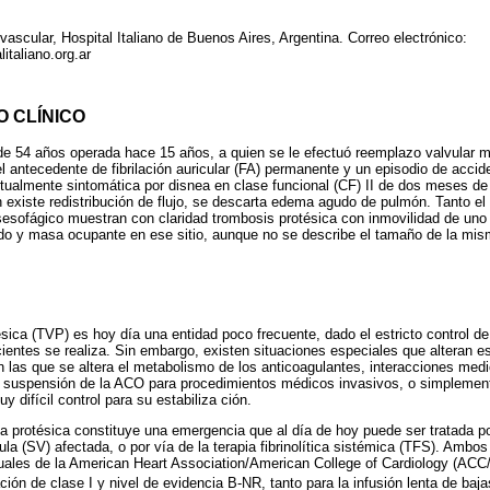
vascular, Hospital Italiano de Buenos Aires, Argentina. Correo electrónico:
taliano.org.ar
O CLÍNICO
e 54 años operada hace 15 años, a quien se le efectuó reemplazo valvular mi
antecedente de fibrilación auricular (FA) permanente y un episodio de accid
ualmente sintomática por disnea en clase funcional (CF) II de dos meses de 
ien existe redistribución de flujo, se descarta edema agudo de pulmón. Tanto e
sesofágico muestran con claridad trombosis protésica con inmovilidad de uno
ado y masa ocupante en ese sitio, aunque no se describe el tamaño de la mis
sica (TVP) es hoy día una entidad poco frecuente, dado el estricto control de 
entes se realiza. Sin embargo, existen situaciones especiales que alteran es
las que se altera el metabolismo de los anticoagulantes, interacciones med
 suspensión de la ACO para procedimientos médicos invasivos, o simplemen
 difícil control para su estabiliza ción.
a protésica constituye una emergencia que al día de hoy puede ser tratada por
vula (SV) afectada, o por vía de la terapia fibrinolítica sistémica (TFS). Amb
tuales de la American Heart Association/American College of Cardiology (AC
n de clase I y nivel de evidencia B-NR, tanto para la infusión lenta de bajas 