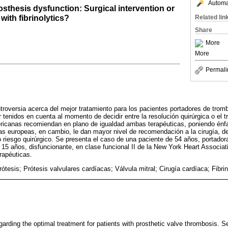
Automat
osthesis dysfunction: Surgical intervention or
with fibrinolytics?
Related lin
Share
More
More
Permali
ntroversia acerca del mejor tratamiento para los pacientes portadores de tromb
enidos en cuenta al momento de decidir entre la resolución quirúrgica o el tr
ricanas recomiendan en plano de igualdad ambas terapéuticas, poniendo énfas
as europeas, en cambio, le dan mayor nivel de recomendación a la cirugía, deja
o riesgo quirúrgico. Se presenta el caso de una paciente de 54 años, portadora
5 años, disfuncionante, en clase funcional II de la New York Heart Associati
rapéuticas.
rótesis; Prótesis valvulares cardíacas; Válvula mitral; Cirugía cardíaca; Fibrin
garding the optimal treatment for patients with prosthetic valve thrombosis. 