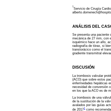
1
Servicio de Cirugía Cardio
alberto.domenech@hospitali
ANÁLISIS DEL CAS
Se presenta una paciente d
mecánica de 27 mm, con el 
isquémico hace un año, act
radiografía de tórax, si b
transtorácico como el tran
gradiente transmitral elev
DISCUSIÓN
La trombosis valvular proté
(ACO) que sobre estos paci
enfermedades hepáticas en 
necesidad de conversión o
en los que la ACO es de muy
La trombosis de una válvul
de la sustitución de la vál
avalados por las guías ac
1
de 2017
como recomendació