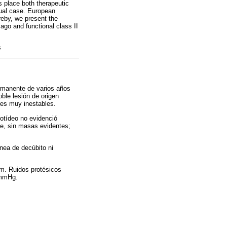
es place both therapeutic
dual case. European
ereby, we present the
ago and functional class II
s
ermanente de varios años
ble lesión de origen
res muy inestables.
otídeo no evidenció
te, sin masas evidentes;
snea de decúbito ni
pm. Ruidos protésicos
0 mmHg.