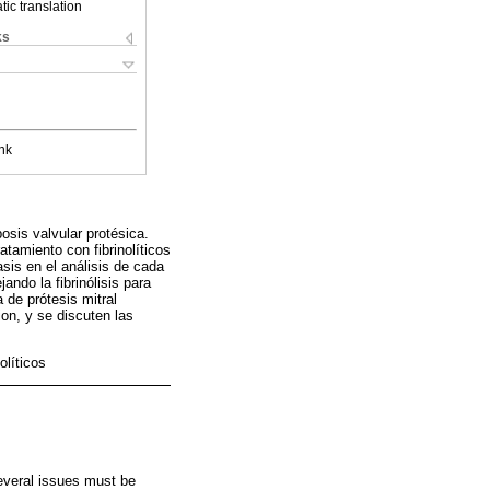
ic translation
ks
nk
osis valvular protésica.
atamiento con fibrinolíticos
is en el análisis de cada
ndo la fibrinólisis para
 de prótesis mitral
on, y se discuten las
olíticos
Several issues must be