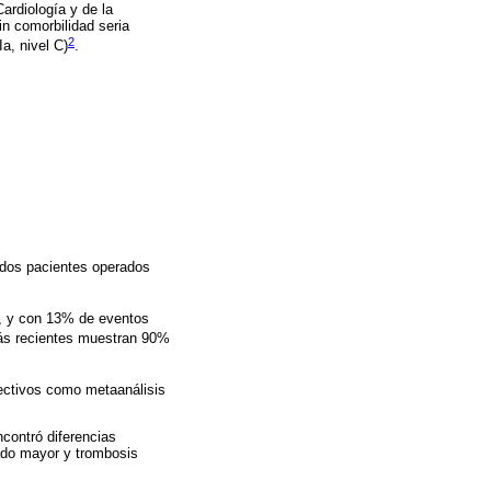
ardiología y de la
n comorbilidad seria
2
a, nivel C)
.
uidos pacientes operados
%, y con 13% de eventos
ás recientes muestran 90%
pectivos como metaanálisis
contró diferencias
rado mayor y trombosis