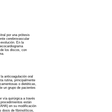
tral por una prótesis
ente cerebrovascular
evolución. En la
l ecocardiograma
 de los discos, con
ma.
la anticoagulación oral
ta rutina, principalmente
icamentosas o dietéticas,
te un grupo de pacientes
 vía quirúrgica a través
os procedimientos están
C/AHA) en su modificación
dosis de fibrinolíticos,