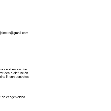
 djpineiro@gmail.com
nte cerebrovascular
rotídea o disfunción
amina K con controles
e de ecogenicidad