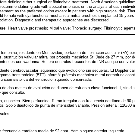
fore defining either surgical or fibrinolytic treatment. North American guidelin
 recommendation grade with special emphasis on the analysis of each indivi
reatment as the preferred option except in patients with high surgical risk. Th
old female with dysfunctional mechanical mitral prosthesis implanted 15 years 
ciation. Diagnostic and therapeutic approaches are discussed.
lure; Heart valve prosthesis; Mitral valve; Thoracic surgery; Fibrinolytic agent
femenino, residente en Montevideo, portadora de fibrilación auricular (FA) p
, sustitución valvular mitral por prótesis mecánica St. Jude de 27 mm, por do
ntonces con warfarina. Refiere controles frecuentes de INR aunque con valo
dente cerebrovascular isquémico que evolucionó sin secuelas. El Doppler car
ograma transtorácico (ETT) informó: prótesis mecánica mitral normofuncionan
función sistólica del ventrículo izquierdo conservada.
ia de dos meses de evolución de disnea de esfuerzo clase funcional II, sin di
o que consulta.
 eupneica. Bien perfundida. Ritmo irregular con frecuencia cardíaca de 90 
os. Soplo diastólico de punta de intensidad variable. Presión arterial: 120/8
asales.
n frecuencia cardíaca media de 92 cpm. Hemibloqueo anterior izquierdo.