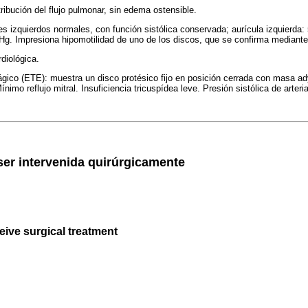
tribución del flujo pulmonar, sin edema ostensible.
es izquierdos normales, con función sistólica conservada; aurícula izquierda:
g. Impresiona hipomotilidad de uno de los discos, que se confirma mediante
diológica.
gico (ETE): muestra un disco protésico fijo en posición cerrada con masa ad
nimo reflujo mitral. Insuficiencia tricuspídea leve. Presión sistólica de arte
ser intervenida quirúrgicamente
eive surgical treatment