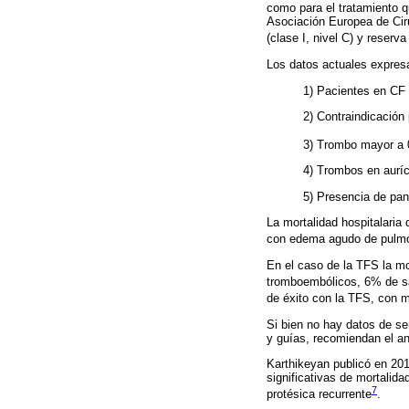
como para el tratamiento q
Asociación Europea de Cir
(clase I, nivel C) y reserv
Los datos actuales expres
1) Pacientes en CF 
2) Contraindicación p
3) Trombo mayor a 
4) Trombos en auríc
5) Presencia de pa
La mortalidad hospitalaria
con edema agudo de pulmó
En el caso de la TFS la m
tromboembólicos, 6% de s
de éxito con la TFS, con 
Si bien no hay datos de se
y guías, recomiendan el aná
Karthikeyan publicó en 201
significativas de mortalid
7
protésica recurrente
.