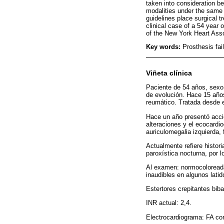
taken into consideration be
modalities under the same
guidelines place surgical t
clinical case of a 54 year 
of the New York Heart Asso
Key words:
Prosthesis fai
Viñeta clínica
Paciente de 54 años, sexo 
de evolución. Hace 15 años
reumático. Tratada desde e
Hace un año presentó acci
alteraciones y el ecocardi
auriculomegalia izquierda, 
Actualmente refiere histor
paroxística nocturna, por l
Al examen: normocoloreada,
inaudibles en algunos latid
Estertores crepitantes bib
INR actual: 2,4.
Electrocardiograma: FA co