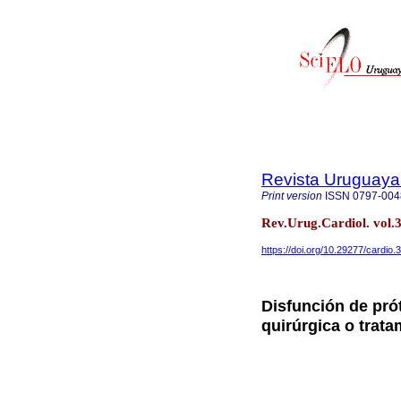
Revista Uruguaya
Print version
ISSN
0797-004
Rev.Urug.Cardiol. vol.
https://doi.org/10.29277/cardio.
Disfunción de pró
quirúrgica o trata