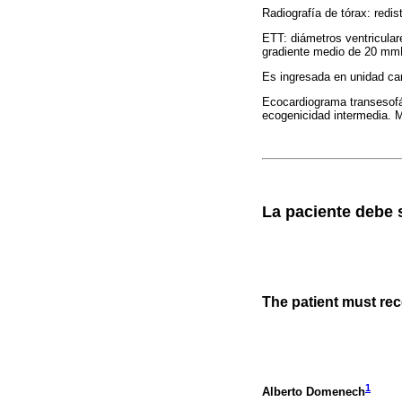
Radiografía de tórax: redis
ETT: diámetros ventricular
gradiente medio de 20 mmH
Es ingresada en unidad car
Ecocardiograma transesofá
ecogenicidad intermedia. Mí
La paciente debe 
The patient must rec
1
Alberto Domenech