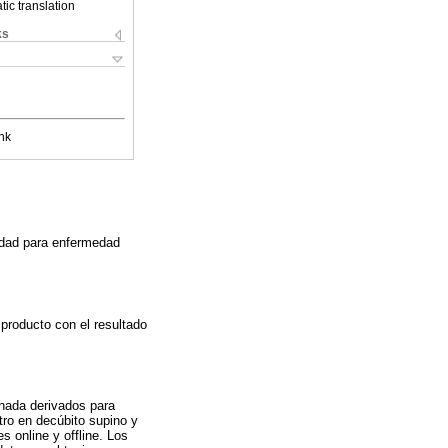
ic translation
ks
nk
cidad para enfermedad
 producto con el resultado
chada derivados para
tro en decúbito supino y
s online y offline. Los