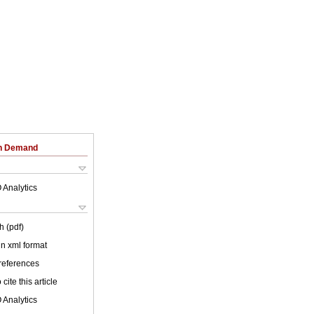
on Demand
 Analytics
h (pdf)
 in xml format
 references
cite this article
 Analytics