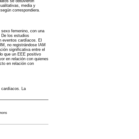
atos se obtuvieron
ualitativas, media y
 según correspondiera.
e sexo femenino, con una
 De los estudios
n eventos cardíacos. El
RM, no registrándose IAM
ión significativa entre el
do que un EEE positivo
or en relación con quienes
cto en relación con
s cardíacos. La
.
mmons