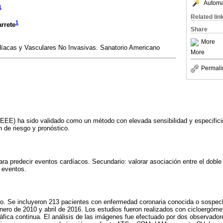
Automat
1
Related lin
1
rrete
Share
More
díacas y Vasculares No Invasivas. Sanatorio Americano
More
Permali
 (EEE) ha sido validado como un método con elevada sensibilidad y especifi
ón de riesgo y pronóstico.
ara predecir eventos cardíacos. Secundario: valorar asociación entre el doble
 eventos.
ivo. Se incluyeron 213 pacientes con enfermedad coronaria conocida o sospe
nero de 2010 y abril de 2016. Los estudios fueron realizados con cicloergóme
áfica continua. El análisis de las imágenes fue efectuado por dos observadore