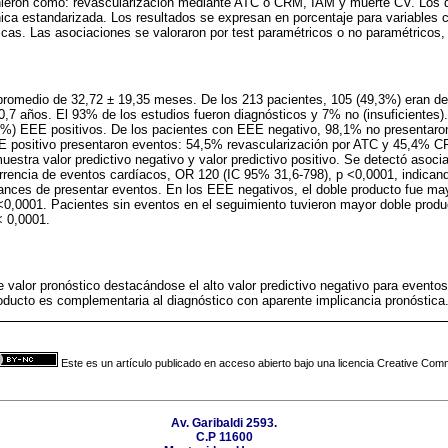
nieron como: revascularización mediante ATC o CRM, IAM y muerte CV. Los d
nica estandarizada. Los resultados se expresan en porcentaje para variables c
cas. Las asociaciones se valoraron por test paramétricos o no paramétricos,
 promedio de 32,72 ± 19,35 meses. De los 213 pacientes, 105 (49,3%) eran d
,7 años. El 93% de los estudios fueron diagnósticos y 7% no (insuficientes).
6%) EEE positivos. De los pacientes con EEE negativo, 98,1% no presentaro
 positivo presentaron eventos: 54,5% revascularización por ATC y 45,4% C
uestra valor predictivo negativo y valor predictivo positivo. Se detectó asociac
urrencia de eventos cardíacos, OR 120 (IC 95% 31,6-798), p <0,0001, indican
nces de presentar eventos. En los EEE negativos, el doble producto fue may
<0,0001. Pacientes sin eventos en el seguimiento tuvieron mayor doble produ
< 0,0001.
 valor pronóstico destacándose el alto valor predictivo negativo para evento
oducto es complementaria al diagnóstico con aparente implicancia pronóstica
Este es un artículo publicado en acceso abierto bajo una licencia Creative Co
Av. Garibaldi 2593.
C.P 11600