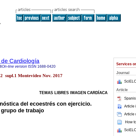
 de Cardiología
Services 
8
On-line version
ISSN
1688-0420
Journal
32 supl.1 Montevideo Nov. 2017
SciELO
Article
TEMAS LIBRES IMAGEN CARDÍACA
Spanis
nóstica del ecoestrés con ejercicio.
Article
 grupo de trabajo
Article
How to 
SciELO