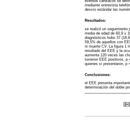
eventos cardíacos se defi
mediante entrevista telefó
desvío estándar las numéri
Resultados:
se realizó un seguimiento
media de edad de 60,9 ± 10
diagnósticos hubo 37 (18,
59,5% de aquellos con EEE
ni muerte CV. La figura 1 m
resultado del EEE y la oc
aumenta 120 veces las cha
tuvieron EEE positivos, p 
quienes sí presentaron, p 
Conclusiones:
el EEE presenta importante
determinación del doble pr