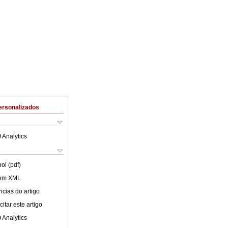
ersonalizados
 Analytics
ol (pdf)
 em XML
cias do artigo
itar este artigo
 Analytics