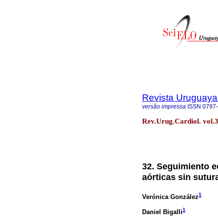
Revista Uruguaya
versão impressa
ISSN
0797
Rev.Urug.Cardiol. vol.
32. Seguimiento e
aórticas sin sutu
1
Verónica González
1
Daniel Bigalli