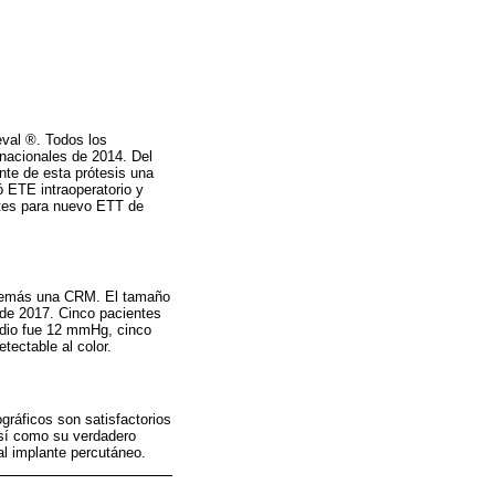
eval ®. Todos los
rnacionales de 2014. Del
nte de esta prótesis una
ó ETE intraoperatorio y
ntes para nuevo ETT de
 además una CRM. El tamaño
 de 2017. Cinco pacientes
medio fue 12 mmHg, cinco
tectable al color.
gráficos son satisfactorios
así como su verdadero
al implante percutáneo.