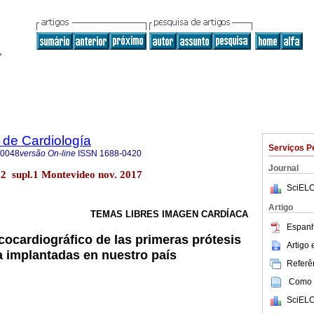
 de Cardiología
Serviços P
-0048
versão On-line
ISSN
1688-0420
Journal
32 supl.1 Montevideo nov. 2017
SciELO
Artigo
TEMAS LIBRES IMAGEN CARDÍACA
Espanh
cocardiográfico de las primeras prótesis
Artigo
ra implantadas en nuestro país
Referên
Como c
SciELO