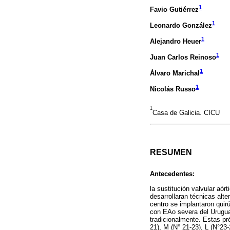
1
Favio Gutiérrez
1
Leonardo González
1
Alejandro Heuer
1
Juan Carlos Reinoso
1
Álvaro Marichal
1
Nicolás Russo
1
Casa de Galicia. CICU
RESUMEN
Antecedentes:
la sustitución valvular aór
desarrollaran técnicas alte
centro se implantaron quir
con EAo severa del Uruguay
tradicionalmente. Estas pr
21), M (N° 21-23), L (N°23-