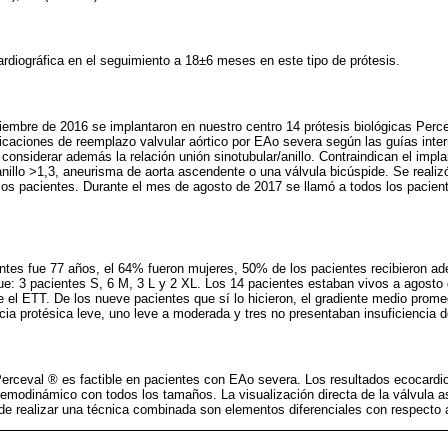
ardiográfica en el seguimiento a 18±6 meses en este tipo de prótesis.
iembre de 2016 se implantaron en nuestro centro 14 prótesis biológicas Perc
icaciones de reemplazo valvular aórtico por EAo severa según las guías inte
considerar además la relación unión sinotubular/anillo. Contraindican el impla
/anillo >1,3, aneurisma de aorta ascendente o una válvula bicúspide. Se realiz
 los pacientes. Durante el mes de agosto de 2017 se llamó a todos los pacie
entes fue 77 años, el 64% fueron mujeres, 50% de los pacientes recibieron
fue: 3 pacientes S, 6 M, 3 L y 2 XL. Los 14 pacientes estaban vivos a agosto
se el ETT. De los nueve pacientes que sí lo hicieron, el gradiente medio pro
cia protésica leve, uno leve a moderada y tres no presentaban insuficiencia de
 Perceval ® es factible en pacientes con EAo severa. Los resultados ecocardio
hemodinámico con todos los tamaños. La visualización directa de la válvula 
 de realizar una técnica combinada son elementos diferenciales con respecto 