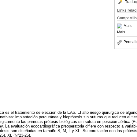
Traduç
Links rela
Compartilh
Mais
Mais
Permali
tica es el tratamiento de elección de la EAo. El alto riesgo quirúrgico de algu
rnativas: implantación percutánea y bioprótesis sin suturas que reducen el ti
úrgicamente las primeras prótesis biológicas sin sutura en posición aórtica (P
. La evaluación ecocardiográfica preoperatoria difiere con respecto a variab
ótesis son diseñadas en tamaño S, M, L y XL. Su correlación con las prótesis
25), XL (N°23-25).