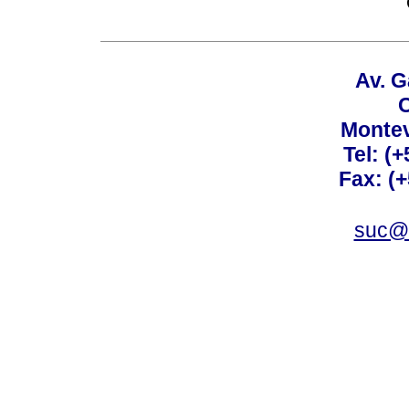
Av. G
C
Montev
Tel: (
Fax: (
suc@a