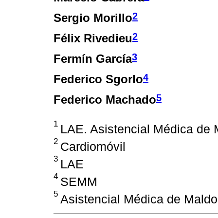
2
Sergio Morillo
2
Félix Rivedieu
3
Fermín García
4
Federico Sgorlo
5
Federico Machado
1
LAE. Asistencial Médica de
2
Cardiomóvil
3
LAE
4
SEMM
5
Asistencial Médica de Mald