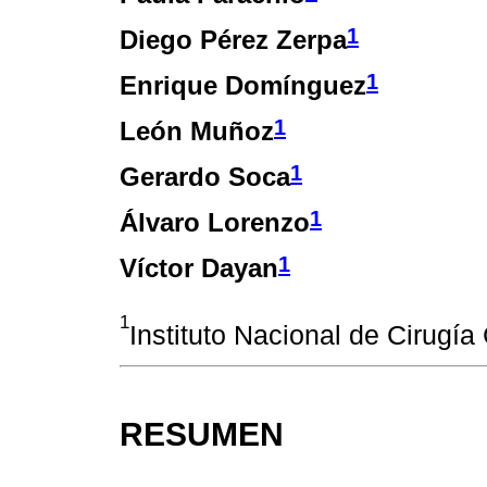
1
Diego Pérez Zerpa
1
Enrique Domínguez
1
León Muñoz
1
Gerardo Soca
1
Álvaro Lorenzo
1
Víctor Dayan
1
Instituto Nacional de Cirugía
RESUMEN