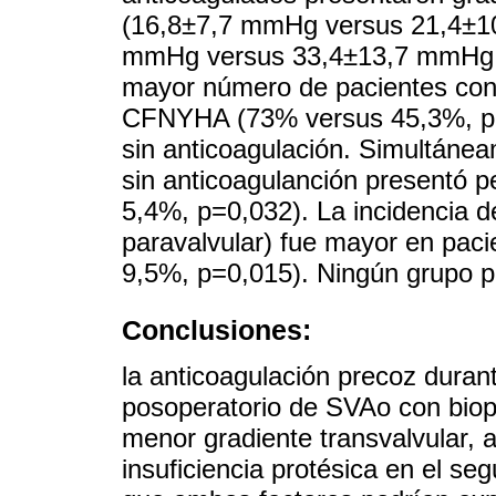
(16,8±7,7 mmHg versus 21,4±1
mmHg versus 33,4±13,7 mmHg, p
mayor número de pacientes con 
CFNYHA (73% versus 45,3%, p=
sin anticoagulación. Simultáne
sin anticoagulanción presentó
5,4%, p=0,032). La incidencia de
paravalvular) fue mayor en paci
9,5%, p=0,015). Ningún grupo p
Conclusiones:
la anticoagulación precoz duran
posoperatorio de SVAo con biopr
menor gradiente transvalvular, 
insuficiencia protésica en el s