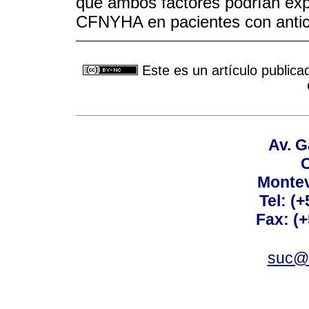
que ambos factores podrían expli
CFNYHA en pacientes con antic
Este es un artículo publica
Av. G
C
Montev
Tel: (
Fax: (
suc@a