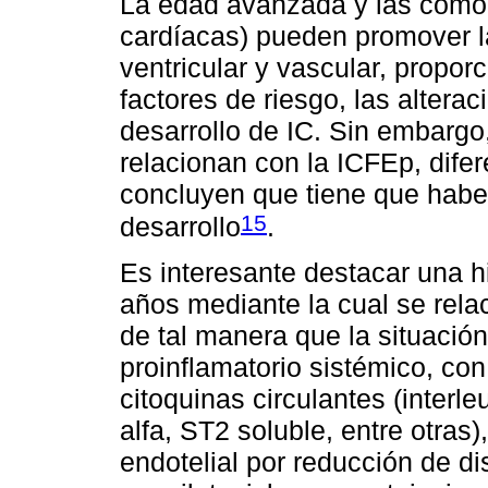
La edad avanzada y las comor
cardíacas) pueden promover l
ventricular y vascular, propor
factores de riesgo, las alterac
desarrollo de IC. Sin embargo
relacionan con la ICFEp, difer
concluyen que tiene que habe
15
desarrollo
.
Es interesante destacar una hi
años mediante la cual se rela
de tal manera que la situación
proinflamatorio sistémico, co
citoquinas circulantes (interle
alfa, ST2 soluble, entre otras
endotelial por reducción de dis