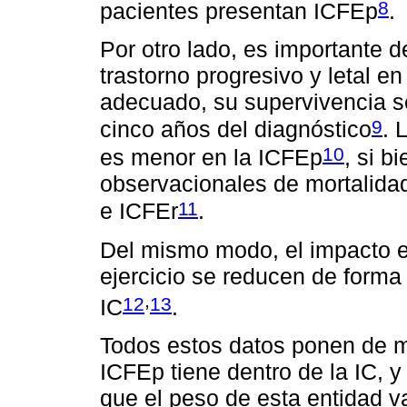
8
pacientes presentan ICFEp
.
Por otro lado, es importante d
trastorno progresivo y letal e
adecuado, su supervivencia s
9
cinco años del diagnóstico
. 
10
es menor en la ICFEp
, si b
observacionales de mortalida
11
e ICFEr
.
Del mismo modo, el impacto e
ejercicio se reducen de forma
,
12
13
IC
.
Todos estos datos ponen de ma
ICFEp tiene dentro de la IC, 
que el peso de esta entidad va