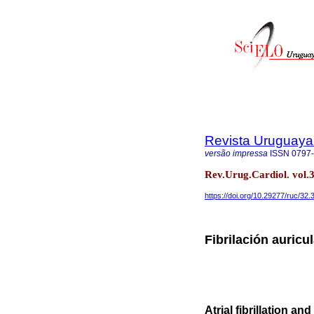
Revista Uruguaya
versão impressa
ISSN
0797
Rev.Urug.Cardiol. vol.
https://doi.org/10.29277/ruc/32.
Fibrilación auricu
Atrial fibrillation and