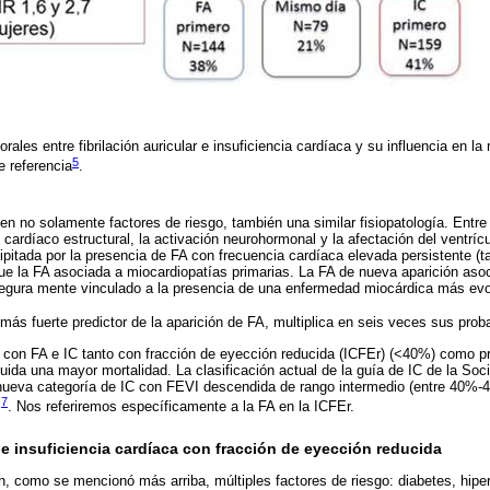
ales entre fibrilación auricular e insuficiencia cardíaca y su influencia en la
5
 referencia
.
n no solamente factores de riesgo, también una similar fisiopatología. En
cardíaco estructural, la activación neurohormonal y la afectación del ventríc
ipitada por la presencia de FA con frecuencia cardíaca elevada persistente (t
ue la FA asociada a miocardiopatías primarias. La FA de nueva aparición aso
 segura mente vinculado a la presencia de una enfermedad miocárdica más ev
l más fuerte predictor de la aparición de FA, multiplica en seis veces sus prob
 con FA e IC tanto con fracción de eyección reducida (ICFEr) (<40%) como 
cluida una mayor mortalidad. La clasificación actual de la guía de IC de la So
 nueva categoría de IC con FEVI descendida de rango intermedio (entre 40%-4
7
s
. Nos referiremos específicamente a la FA en la ICFEr.
r e insuficiencia cardíaca con fracción de eyección reducida
, como se mencionó más arriba, múltiples factores de riesgo: diabetes, hipe