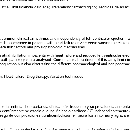
n atrial; Insuficiencia cardíaca; Tratamiento farmacológico; Técnicas de ablac
most common clinical arrhythmia, and independently of left ventricular ejection f
re. It appearance in patients with heart failure or vice versa worsen the clinica
hare risk factors and physiopathologic mechanisms.
atrial fibrillation in patients with heart failure and reduced left ventricular ej
 both pathologies are analysed. Current clinical treatment of this arrhythmia in 
oagulation but also discussing the different pharmacological and non-pharmaco
tion; Heart failure; Drug therapy; Ablation techniques
A) es la arritmia de importancia clínica más frecuente y su prevalencia aument
s comúnmente se asocia a la insuficiencia cardíaca (IC) independientemente 
iesgo de complicaciones tromboembólicas, empeora los síntomas y agrava el 
 y la IC fueron declaradas
“las dos nuevas epidemias de enfermedades cardi