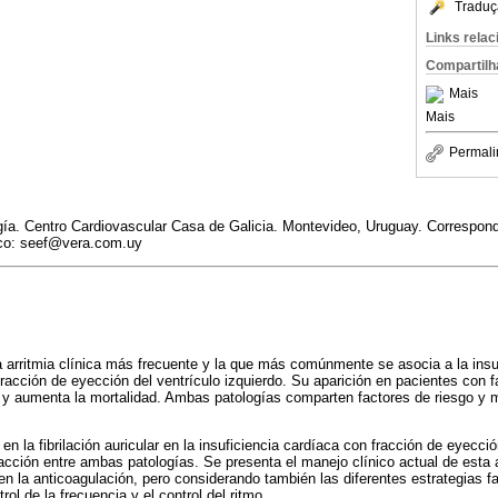
Traduç
Links rela
Compartilh
Mais
Mais
Permali
logía. Centro Cardiovascular Casa de Galicia. Montevideo, Uruguay. Correspon
nico: seef@vera.com.uy
 la arritmia clínica más frecuente y la que más comúnmente se asocia a la insu
racción de eyección del ventrículo izquierdo. Su aparición en pacientes con f
ca y aumenta la mortalidad. Ambas patologías comparten factores de riesgo 
en la fibrilación auricular en la insuficiencia cardíaca con fracción de eyecci
cción entre ambas patologías. Se presenta el manejo clínico actual de esta a
en la anticoagulación, pero considerando también las diferentes estrategias 
rol de la frecuencia y el control del ritmo.