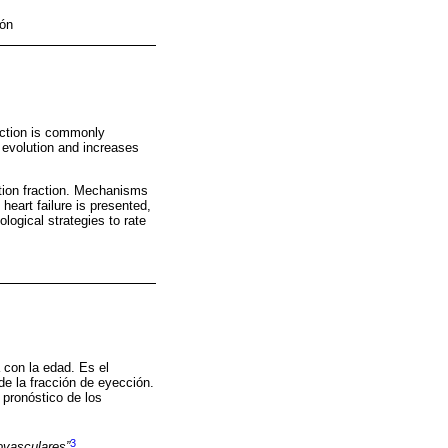
ión
raction is commonly
l evolution and increases
ection fraction. Mechanisms
heart failure is presented,
logical strategies to rate
a con la edad. Es el
de la fracción de eyección.
pronóstico de los
3
ovasculares”
.