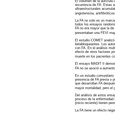
El volumen de la aurícula 
recurrencia de FA. Estas a
ultraestructurales acumula
angiotensina, antifibróticos
La FA no solo es un marcad
todos los ensayos randomi
FA no era mayor que la de 
presentaban una FEVI mayo
El estudio COMET analizó e
betabloqueantes. Los autor
con FA. En el análisis mult
efecto de otros factores pr
muerte en los pacientes c
El ensayo MADIT II demostr
FA no se asoció a aumento
En un estudio comunitario r
presencia de FA previa o po
que desarrollan FA despué
mayor mortalidad, pero el 
Del análisis de estos ensa
proceso de la enfermedad 
(inicio reciente) tienen p
La FA tiene un efecto negat