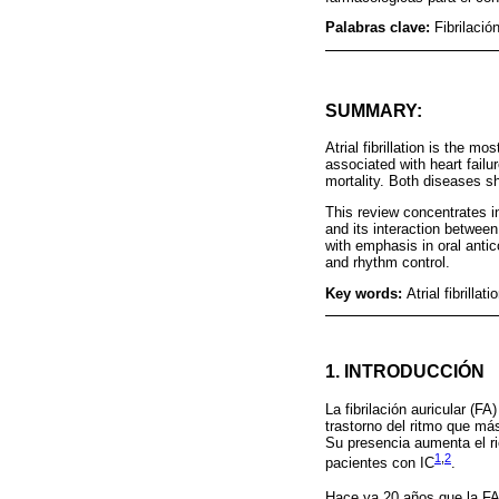
Palabras clave:
Fibrilació
SUMMARY:
Atrial fibrillation is the 
associated with heart failu
mortality. Both diseases s
This review concentrates in 
and its interaction between
with emphasis in oral antic
and rhythm control.
Key words:
Atrial fibrilla
1. INTRODUCCIÓN
La fibrilación auricular (F
trastorno del ritmo que má
Su presencia aumenta el r
1
,
2
pacientes con IC
.
Hace ya 20 años que la FA