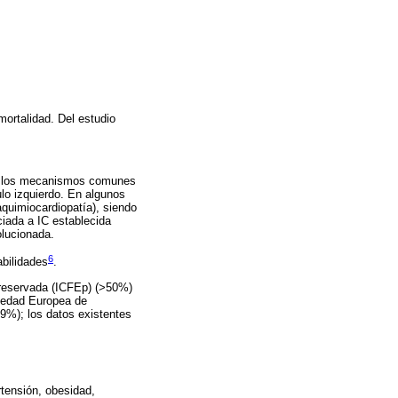
 mortalidad. Del estudio
tre los mecanismos comunes
ulo izquierdo. En algunos
aquimiocardiopatía), siendo
ciada a IC establecida
olucionada.
6
abilidades
.
preservada (ICFEp) (>50%)
ciedad Europea de
9%); los datos existentes
rtensión, obesidad,