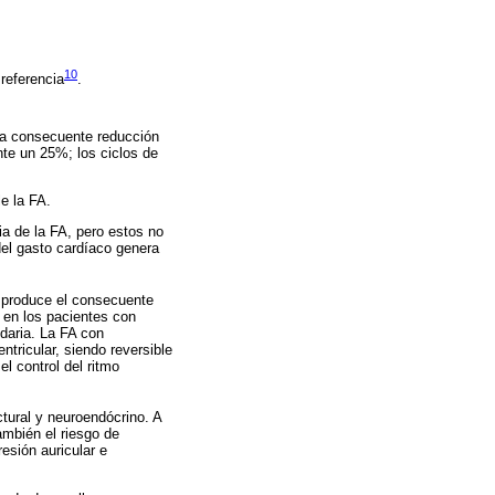
10
 referencia
.
 la consecuente reducción
te un 25%; los ciclos de
le la FA.
a de la FA, pero estos no
del gasto cardíaco genera
e produce el consecuente
, en los pacientes con
ndaria. La FA con
tricular, siendo reversible
l control del ritmo
ctural y neuroendócrino. A
ambién el riesgo de
esión auricular e