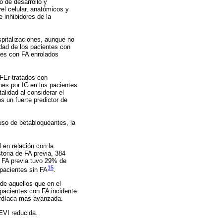
o de desarrollo y
el celular, anatómicos y
 inhibidores de la
spitalizaciones, aunque no
dad de los pacientes con
ntes con FA enrolados
CFEr tratados con
nes por IC en los pacientes
alidad al considerar el
s un fuerte predictor de
 uso de betabloqueantes, la
 en relación con la
storia de FA previa, 384
n FA previa tuvo 29% de
15
 pacientes sin FA
.
de aquellos que en el
pacientes con FA incidente
cardíaca más avanzada.
FEVI reducida.