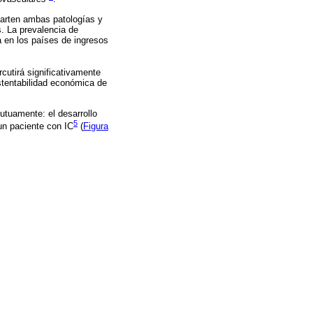
parten ambas patologías y
. La prevalencia de
 en los países de ingresos
cutirá significativamente
stentabilidad económica de
utuamente: el desarrollo
5
un paciente con IC
(
Figura