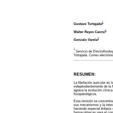
1
Gustavo Tortajada
1
Walter Reyes Caorsi
1
Gonzalo Varela
1
Servicio de Electrofisio
Tortajada. Correo electró
RESUMEN:
La fibrilación auricular es
independientemente de la f
agrava la evolución clíni
fisiopatológicos.
Esta revisión se concentra 
sus mecanismos y la intera
haciendo especial énfasis 
farmacológicas para el cont