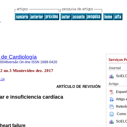
 de Cardiología
Serviços P
-0048
versão On-line
ISSN
1688-0420
Journal
32 no.3 Montevideo dez. 2017
SciELO
3.14
Artigo
ARTÍCULO DE REVISIÓN
Espanh
lar e insuficiencia cardíaca
Artigo
Referên
Como c
SciELO
 heart failure