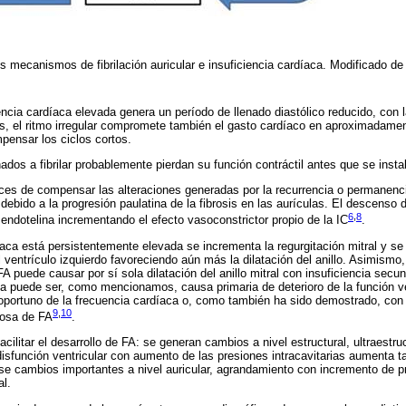
os mecanismos de fibrilación auricular e insuficiencia cardíaca. Modificado de
ncia cardíaca elevada genera un período de llenado diastólico reducido, con
s, el ritmo irregular compromete también el gasto cardíaco en aproximadamen
mpensar los ciclos cortos.
ados a fibrilar probablemente pierdan su función contráctil antes que se insta
s de compensar las alteraciones generadas por la recurrencia o permanenci
debido a la progresión paulatina de la fibrosis en las aurículas. El descenso 
6
,
8
 endotelina incrementando el efecto vasoconstrictor propio de la IC
.
aca está persistentemente elevada se incrementa la regurgitación mitral y s
 ventrículo izquierdo favoreciendo aún más la dilatación del anillo. Asimismo
FA puede causar por sí sola dilatación del anillo mitral con insuficiencia secu
a puede ser, como mencionamos, causa primaria de deterioro de la función ven
oportuno de la frecuencia cardíaca o, como también ha sido demostrado, con e
9
,
10
tosa de FA
.
cilitar el desarrollo de FA: se generan cambios a nivel estructural, ultraestru
isfunción ventricular con aumento de las presiones intracavitarias aumenta t
rse cambios importantes a nivel auricular, agrandamiento con incremento de pr
al.