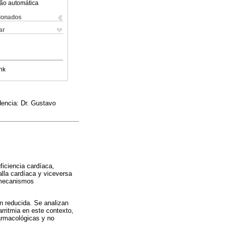
ão automática
cionados
ar
nk
dencia: Dr. Gustavo
ficiencia cardíaca,
alla cardíaca y viceversa
y mecanismos
ón reducida. Se analizan
rritmia en este contexto,
farmacológicas y no