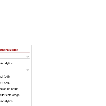
ersonalizados
 Analytics
ol (pdf)
 em XML
cias do artigo
itar este artigo
 Analytics