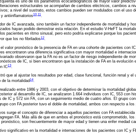
izquierda es uno de los parámetros ecocardiográficos de mayor valor predictiv
lteraciones estructurales se acompañan de cambios eléctricos, cambios a niv
tivos; a nivel del sustrato, estos cambios pueden ser modulados con el uso de
10
,
11
 y antiinflamatorios
.
or de IC avanzada, sino también un factor independiente de mortalidad y ho
zados hayan podido demostrar esta relación. En el estudio V-HeFT la mortali
los pacientes en ritmo sinusal, pero esto podría explicarse porque los pacie
12
r que los no fibrilados
.
l valor pronóstico de la presencia de FA en una cohorte de pacientes con I
es encontraron una diferencia significativa con mayor mortalidad e internacio
ivariado observaron que la FA no es un factor de riesgo independiente de mort
onósticos de IC, si bien encontraron que la instalación de FA en la evolución e
13
on IC
.
ó que al ajustar los resultados por edad, clase funcional, función renal y el
14
 de la mortalidad
.
ealizado entre 1986 y 2003, con el objetivo de determinar la mortalidad global
sterior al desarrollo de IC, se analizaron 1.664 individuos con IC, 553 con hi
s de IC y 572 sin FA, con un seguimiento medio de cuatro años. El grupo co
grupo con FA posterior tuvo el doble de mortalidad, ambos con respecto a los
yos surge el concepto de diferenciar a aquellos pacientes con FA establecida 
agregan FA. Más allá de que en ambos el pronóstico está comprometido, los 
eor pronóstico, son frecuentemente de mayor edad y tienen una enfer medad 
ivo significativo en la mortalidad e internaciones de los pacientes con IC y 