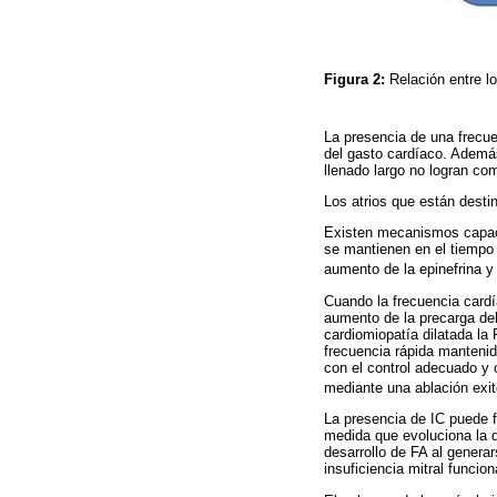
Figura 2:
Relación entre l
La presencia de una frecue
del gasto cardíaco. Ademá
llenado largo no logran co
Los atrios que están destin
Existen mecanismos capace
se mantienen en el tiempo 
aumento de la epinefrina y
Cuando la frecuencia cardí
aumento de la precarga del
cardiomiopatía dilatada la 
frecuencia rápida mantenid
con el control adecuado y 
mediante una ablación exi
La presencia de IC puede fa
medida que evoluciona la d
desarrollo de FA al genera
insuficiencia mitral funcion