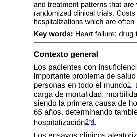
and treatment patterns that are 
randomized clinical trials. Cost
hospitalizations which are often
Key words:
Heart failure; drug
Contexto general
Los pacientes con insuficienci
importante problema de salud 
1
personas en todo el mundo
.
carga de mortalidad, morbilid
siendo la primera causa de ho
65 años, determinando tambié
-
2
4
hospitalización
.
Los ensayos clínicos aleatori