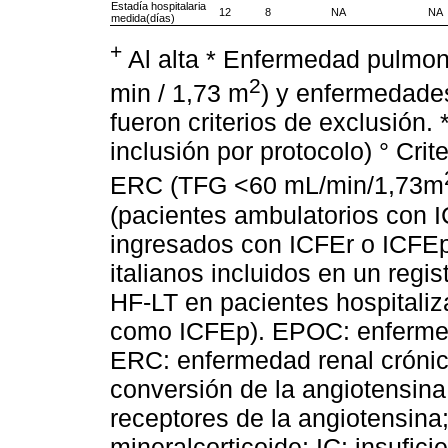
Estadía hospitalaria
12
8
NA
NA
medida(días)
+
Al alta * Enfermedad pulmon
2
min / 1,73 m
) y enfermedade
fueron criterios de exclusión.
inclusión por protocolo) ° Cri
ERC (TFG <60 mL/min/1,73m
(pacientes ambulatorios con 
ingresados con ICFEr o ICFE
italianos incluidos en un regi
HF-LT en pacientes hospitaliz
como ICFEp). EPOC: enfermed
ERC: enfermedad renal crónic
conversión de la angiotensina
receptores de la angiotensina
mineralcorticoide; IC: insufici