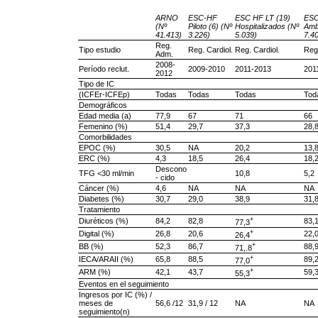
ARNO
ESC-HF
ESC HF LT (19)
ESC
(Nº
Piloto (6) (Nº
Hospitalizados (Nº
Amb
41.413)
3.226)
5.039)
7.4
Reg.
Tipo estudio
Reg. Cardiol.
Reg. Cardiol.
Reg.
Adm.
2008-
Período reclut.
2009-2010
2011-2013
201
2012
Tipo de IC
(ICFEr-ICFEp)
Todas
Todas
Todas
Tod
Demográficos
Edad media (a)
77,9
67
71
66
Femenino (%)
51,4
29,7
37,3
28,
Comorbilidades
EPOC (%)
30,5
NA
20,2
13,
ERC (%)
4,3
18,5
26,4
18,
Descono
TFG <30 ml/min
10,8
5,2
- cido
Cáncer (%)
4,6
NA
NA
NA
Diabetes (%)
30,7
29,0
38,9
31,
Tratamiento
+
Diuréticos (%)
84,2
82,8
83,
77,3
+
Digital (%)
26,8
20,6
22,
26,4
+
BB (%)
52,3
86,7
88,
71,.8
+
IECA/ARAII (%)
65,8
88,5
89,
77,0
+
ARM (%)
42,1
43,7
59,
55,3
Eventos en el seguimiento
Ingresos por IC (%) /
meses de
56,6 /12
31,9 / 12
NA
NA
seguimiento(n)