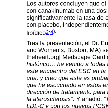
Los autores concluyen que el t
con canakinumab en una dosi
significativamente la tasa d
con placebo, independientemen
-
).
2
4
lipídico
Tras la presentación, el Dr. 
and Women’s, Boston, MA) se
theheart.org| Medscape Cardi
histórico… he venido a todas
este encuentro del ESC en la
una, y creo que este es proba
que he escuchado en estos e
dirección de tratamiento para
la aterosclerosis”.
Y añadió:
“
LDL-C y con los nuevos PCSK