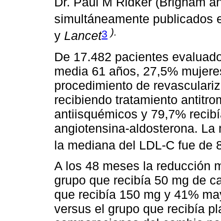
Dr. Paul M Ridker (Brigham a
simultáneamente publicados 
).
3
y
Lancet
De 17.482 pacientes evaluado
media 61 años, 27,5% mujere
procedimiento de revasculariz
recibiendo tratamiento antitr
antiisquémicos y 79,7% recibí
angiotensina-aldosterona. La
la mediana del LDL-C fue de 
A los 48 meses la reducción 
grupo que recibía 50 mg de 
que recibía 150 mg y 41% may
versus el grupo que recibía p