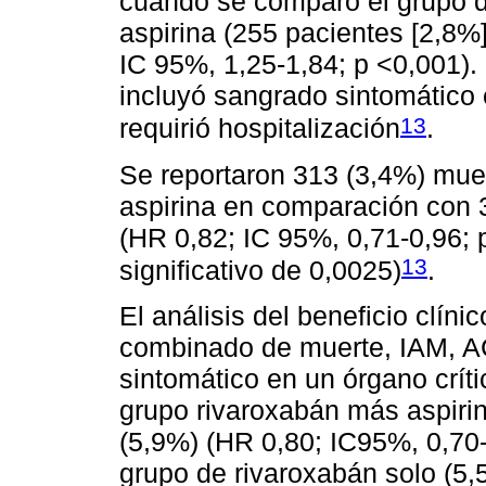
cuando se comparó el grupo d
aspirina (255 pacientes [2,8%
IC 95%, 1,25-1,84; p <0,001)
incluyó sangrado sintomático 
13
requirió hospitalización
.
Se reportaron 313 (3,4%) mue
aspirina en comparación con 3
(HR 0,82; IC 95%, 0,71-0,96; p
13
significativo de 0,0025)
.
El análisis del beneficio clín
combinado de muerte, IAM, AC
sintomático en un órgano críti
grupo rivaroxabán más aspirin
(5,9%) (HR 0,80; IC95%, 0,70
grupo de rivaroxabán solo (5,