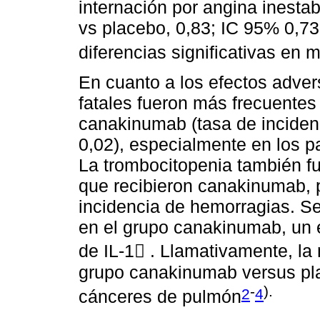
internación por angina inesta
vs placebo, 0,83; IC 95% 0,73
diferencias significativas en 
En cuanto a los efectos advers
fatales fueron más frecuentes
canakinumab (tasa de inciden
0,02), especialmente en los 
La trombocitopenia también f
que recibieron canakinumab, p
incidencia de hemorragias. Se
en el grupo canakinumab, un e
de IL-1 . Llamativamente, la
grupo canakinumab versus pla
-
).
2
4
cánceres de pulmón