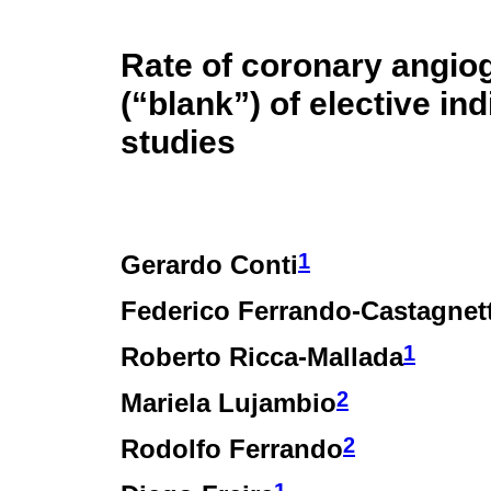
Rate of coronary angio
(“blank”) of elective ind
studies
1
Gerardo Conti
Federico Ferrando-Castagnet
1
Roberto Ricca-Mallada
2
Mariela Lujambio
2
Rodolfo Ferrando
1