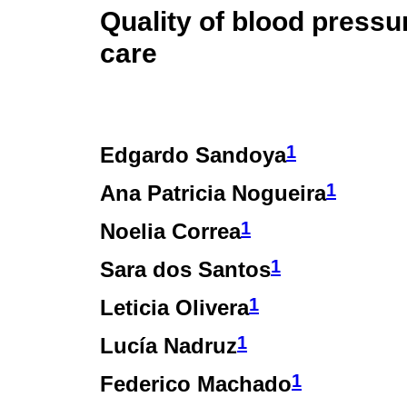
Quality of blood press
care
1
Edgardo Sandoya
1
Ana Patricia Nogueira
1
Noelia Correa
1
Sara dos Santos
1
Leticia Olivera
1
Lucía Nadruz
1
Federico Machado