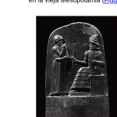
en la vieja Mesopotamia (
Figu