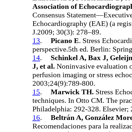
Association of Echocardiograp
Consensus Statement—Executive
Echocardiography (EAE) (a regis
J.2009; 30(3): 278–89.
13
.
Picano E
. Stress Echocardi
perspective.5th ed. Berlin: Sprin
14
.
Schinkel A, Bax J, Gelei
J, et al.
Noninvasive evaluation o
perfusion imaging or stress echo
2003;24(9):789-800.
15
.
Marwick TH.
Stress Echo
techniques. In Otto CM. The pract
Philadelphia: 292-328. Elsevier;
16
.
Beltrán A, González Mor
Recomendaciones para la realizac