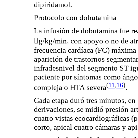
dipiridamol.
Protocolo con dobutamina
La infusión de dobutamina fue re

g/kg/min, con apoyo o no de atr
frecuencia cardíaca (FC) máxima t
aparición de trastornos segmenta
infradesnivel del segmento ST i
paciente por síntomas como ángor,
(
11
,
16
)
compleja o HTA severa
.
Cada etapa duró tres minutos, en
derivaciones, se midió presión ar
cuatro vistas ecocardiográficas (p
corto, apical cuatro cámaras y ap