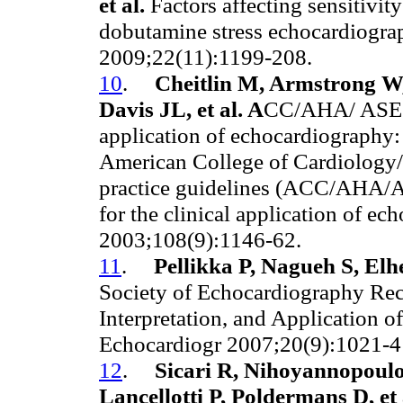
et al.
Factors affecting sensitivity
dobutamine stress echocardiogra
2009;22(11):1199-208.
10
.
Cheitlin M, Armstrong W
Davis JL, et al. A
CC/AHA/ ASE 20
application of echocardiography:
American College of Cardiology/
practice guidelines (ACC/AHA/A
for the clinical application of ec
2003;108(9):1146-62.
11
.
Pellikka P, Nagueh S, El
Society of Echocardiography Re
Interpretation, and Application 
Echocardiogr 2007;20(9):1021-4
12
.
Sicari R, Nihoyannopoulo
Lancellotti P, Poldermans D, et