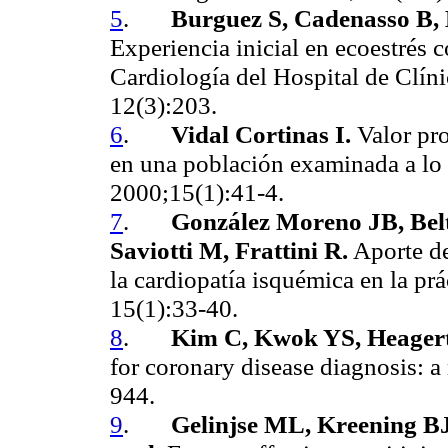
5
.
Burguez S, Cadenasso B, 
Experiencia inicial en ecoestrés 
Cardiología del Hospital de Clín
12(3):203.
6
.
Vidal Cortinas I.
Valor pr
en una población examinada a lo
2000;15(1):41-4.
7
.
González Moreno JB, Belt
Saviotti M, Frattini R.
Aporte de
la cardiopatía isquémica en la pr
15(1):33-40.
8
.
Kim C, Kwok YS, Heagerty
for coronary disease diagnosis: a
944.
9
.
Gelinjse ML, Kreening B