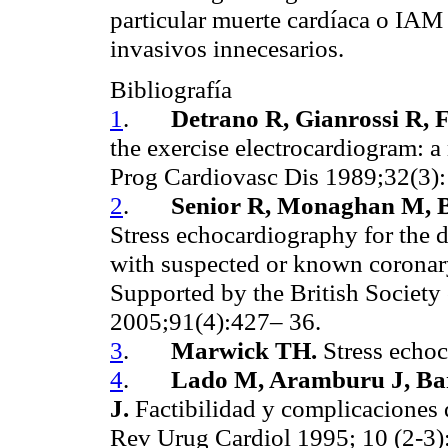
particular muerte cardíaca o IAM 
invasivos innecesarios.
Bibliografía
1
.
Detrano R, Gianrossi R, F
the exercise electrocardiogram: a 
Prog Cardiovasc Dis 1989;32(3)
2
.
Senior R, Monaghan M, B
Stress echocardiography for the di
with suspected or known coronary a
Supported by the British Society
2005;91(4):427– 36.
3
.
Marwick TH.
Stress echo
4
.
Lado M, Aramburu J, Bar
J.
Factibilidad y complicaciones 
Rev Urug Cardiol 1995; 10 (2-3)