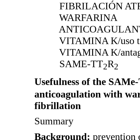
FIBRILACIÓN AT
WARFARINA
ANTICOAGULAN
VITAMINA K/
uso 
VITAMINA K/
anta
SAME
-
TT
R
2
2
Usefulness of the SAMe
anticoagulation with war
fibrillation
Summary
Background:
prevention 