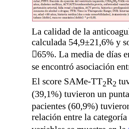
La calidad de la anticoag
calculada 54,9±21,6% y s

65%. La media de días en
se encontró asociación e
El score SAMe-TT
R
tu
2
2
(39,1%) tuvieron un punta
pacientes (60,9%) tuviero
relación entre la categor