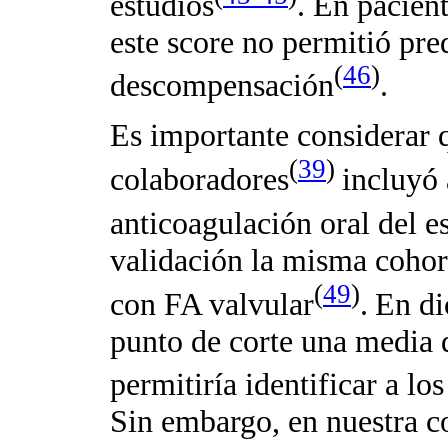
estudios
. En pacien
este score no permitió pre
(
46
)
descompensación
.
Es importante considerar q
(
39
)
colaboradores
incluyó 
anticoagulación oral del
validación la misma cohor
(
49
)
con FA valvular
.
En di
punto de corte una medi
permitiría identificar a lo
Sin embargo, en nuestra co