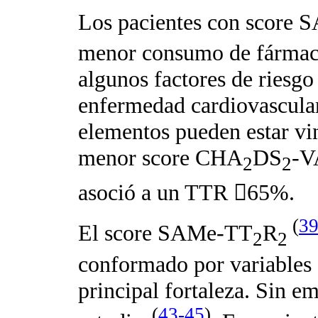
Los pacientes con score
menor consumo de fármaco
algunos factores de riesg
enfermedad cardiovascular
elementos pueden estar vi
menor score CHA
DS
-V
2
2
asoció a un TTR

65%.
(
3
El score SAMe-TT
R
2
2
conformado por variables c
principal fortaleza. Sin e
(
43-45
)