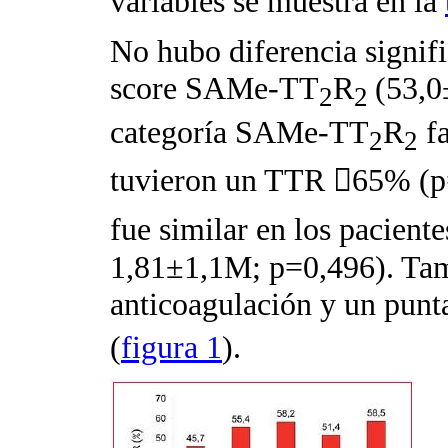
variables se muestra en la
No hubo diferencia signifi
score SAMe-TT
R
(53,0
2
2
categoría SAMe-TT
R
fa
2
2
tuvieron un TTR

65% (p
fue similar en los pacien
1,81±1,1M; p=0,496). Tamp
anticoagulación y un punt
(
figura 1
).