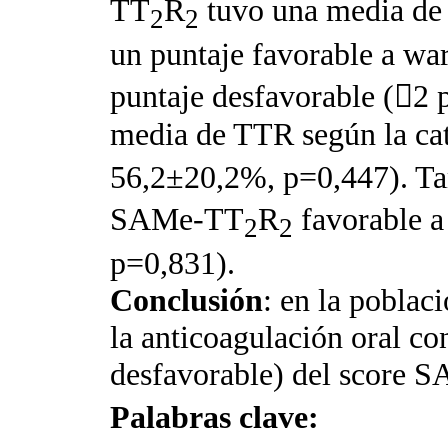
TT
R
tuvo una media de 
2
2
un puntaje favorable a wa
puntaje desfavorable (

2 
media de TTR según la c
56,2±20,2%, p=0,447). Ta
SAMe-TT
R
favorable a
2
2
p=0,831).
Conclusión
: en la poblac
la anticoagulación oral co
desfavorable) del score
Palabras clave: