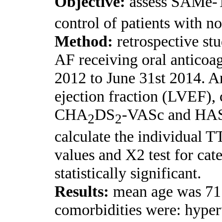
Objective:
assess SAMe-
control of patients with n
Method:
retrospective st
AF receiving oral anticoag
2012 to June 31st 2014. An
ejection fraction (LVEF),
CHA
DS
-VASc and HAS
2
2
calculate the individual 
values and X2 test for cat
statistically significant.
Results:
mean age was 71.
comorbidities were: hyper