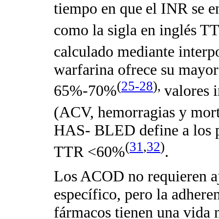
tiempo en que
el INR se e
como la sigla en inglés T
calculado mediante interp
warfarina ofrece su mayor
(
25-28
),
65%-70%
valores 
(ACV, hemorragias y mort
HAS- BLED define a los p
(
31
,
32
)
TTR <60%
.
Los ACOD no requieren aju
específico, pero la adheren
fármacos tienen una vida 