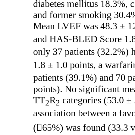
diabetes mellitus 18.3%, 
and former smoking 30.4%
Mean LVEF was 48.3 ± 1
and HAS-BLED Score 1.8 
only 37 patients (32.2%)
1.8 ± 1.0 points, a warfar
patients (39.1%) and 70 pa
points). No significant 
TT
R
categories (53.0 ±
2
2
association between a fa
(

65%) was found (33.3 v