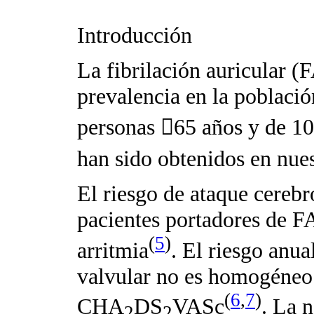
Introducción
La fibrilación auricular (
prevalencia en la poblaci
personas

65 años y de 1
han sido obtenidos en nues
El riesgo de ataque cereb
pacientes portadores de F
(
5
)
arritmia
. El riesgo anu
valvular no es homogéneo 
(
6
,
7
)
CHA
DS
VASc
. La 
2
2