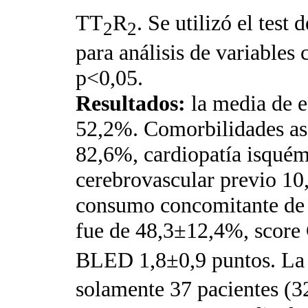
TT
R
. Se utilizó el test
2
2
para análisis de variables 
p<0,05.
Resultados:
la media de 
52,2%. Comorbilidades aso
82,6%, cardiopatía isquém
cerebrovascular previo 10
consumo concomitante de 
fue de 48,3±12,4%, scor
BLED 1,8±0,9 puntos. La 
solamente 37 pacientes (