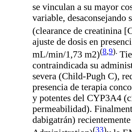
se vinculan a su mayor co
variable, desaconsejando 
(clearance de creatinina
ajuste de dosis en presen
(
8
,
9
).
mL/min/1,73 m2)
Tie
contraindicada su administ
severa (Child-Pugh C), req
presencia de terapia conc
y potentes del CYP3A4 (c
permeabilidad). Finalment
dabigatrán) recientement
(
33
)