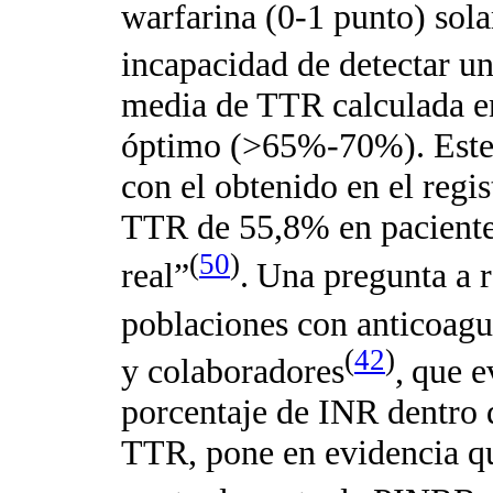
warfarina (0-1 punto) so
incapacidad de detectar un
media de TTR calculada en
óptimo (>65%-70%). Este 
con el obtenido en el re
TTR de 55,8% en pacientes
(
50
)
real”
.
Una pregunta a re
poblaciones con anticoagu
(
42
)
y colaboradores
,
que e
porcentaje de INR dentro 
TTR, pone en evidencia qu