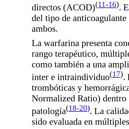
(
11-16
)
directos (ACOD)
.
E
del tipo de anticoagulante
ambos.
La warfarina presenta con
rango terapéutico, múltipl
como también a una amplia
(
17
)
inter e intraindividuo
.
trombóticas y hemorrágica
Normalized
Ratio) dentro
(
18-20
)
patología
.
La calida
sido evaluada en múltiples