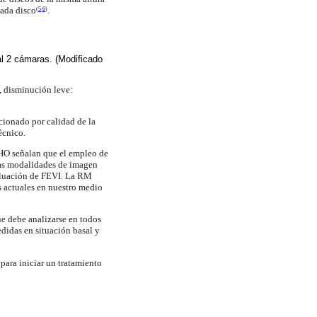
cada disco
.
(
5
,
6
)
al 2 cámaras. (Modificado
disminución leve:
cionado por calidad de la
técnico.
CHO señalan que el empleo de
ras modalidades de imagen
aluación de FEVI. La RM
es actuales en nuestro medio
ue debe analizarse en todos
didas en situación basal y
para iniciar un tratamiento