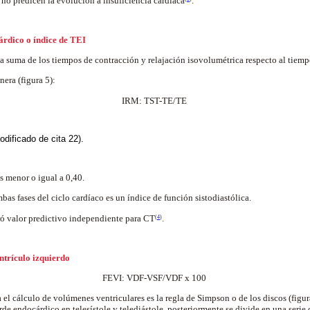
no predicen la evolución a insuficiencia cardíaca
.
árdico o índice de TEI
la suma de los tiempos de contracción y relajación isovolumétrica respecto al tiem
nera (figura 5):
IRM: TST-TE/TE
odificado de cita 22).
s menor o igual a 0,40.
s fases del ciclo cardíaco es un índice de función sistodiastólica.
ó valor predictivo independiente para CT
.
(
4
)
ntrículo izquierdo
FEVI: VDF-VSF/VDF x 100
el cálculo de volúmenes ventriculares es la regla de Simpson o de los discos (figur
rde endocárdico en telesístole y telediástole, posteriormente se divide en una serie 