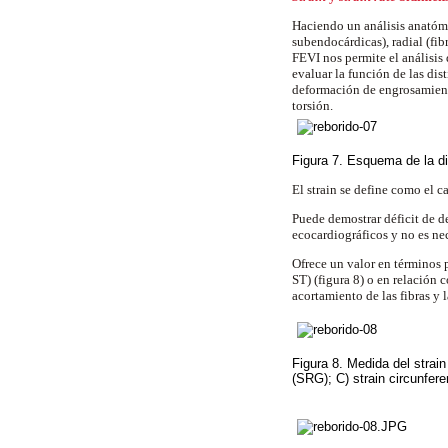
Haciendo un análisis anatómic
subendocárdicas), radial (fib
FEVI nos permite el análisis 
evaluar la función de las dis
deformación de engrosamient
torsión.
Figura 7. Esquema de la di
El strain se define como el 
Puede demostrar déficit de d
ecocardiográficos y no es ne
Ofrece un valor en términos 
ST) (figura 8) o en relación 
acortamiento de las fibras y
Figura 8. Medida del strain 
(SRG); C) strain circunfere