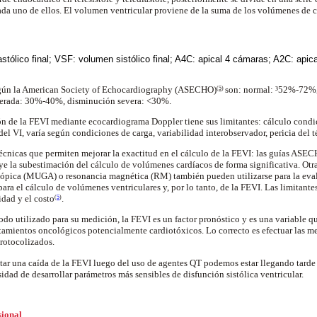
ada uno de ellos. El volumen ventricular proviene de la suma de los volúmenes de 
stólico final; VSF: volumen sistólico final; A4C: apical 4 cámaras; A2C: apic
según la American Society of Echocardiography (ASECHO)
son: normal:
³
52%-72%, 
(
5
)
rada: 30%-40%, disminución severa: <30%.
n de la FEVI mediante ecocardiograma Doppler tiene sus limitantes: cálculo condi
el VI, varía según condiciones de carga, variabilidad interobservador, pericia del 
cnicas que permiten mejorar la exactitud en el cálculo de la FEVI: las guías ASE
ye la subestimación del cálculo de volúmenes cardíacos de forma significativa. Ot
otópica (MUGA) o resonancia magnética (RM) también pueden utilizarse para la ev
ara el cálculo de volúmenes ventriculares y, por lo tanto, de la FEVI. Las limitant
idad y el costo
.
(
5
)
o utilizado para su medición, la FEVI es un factor pronóstico y es una variable q
atamientos oncológicos potencialmente cardiotóxicos. Lo correcto es efectuar las me
protocolizados.
ar una caída de la FEVI luego del uso de agentes QT podemos estar llegando tarde 
sidad de desarrollar parámetros más sensibles de disfunción sistólica ventricular.
sional