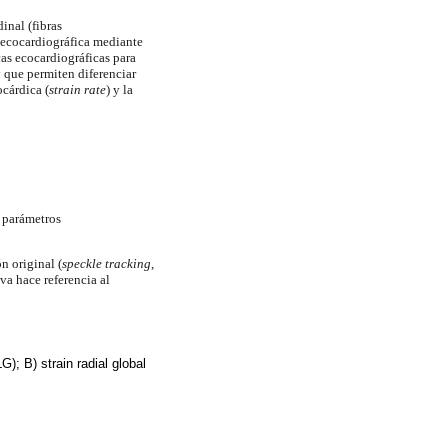
inal (fibras
n ecocardiográfica mediante
cas ecocardiográficas para
y que permiten diferenciar
ocárdica (
strain rate
) y la
s parámetros
n original (
speckle tracking
,
va hace referencia al
G); B) strain radial global