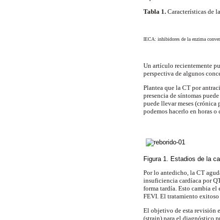
Tabla 1.
Características de la
IECA: inhibidores de la enzima conver
Un artículo recientemente pu
perspectiva de algunos conce
Plantea que la CT por antrac
presencia de síntomas puede 
puede llevar meses (crónica 
podemos hacerlo en horas o 
Figura 1. Estadios de la ca
Por lo antedicho, la CT agud
insuficiencia cardíaca por QT
forma tardía. Esto cambia el
FEVI. El tratamiento exitoso
El objetivo de esta revisión
(strain) para el diagnóstico