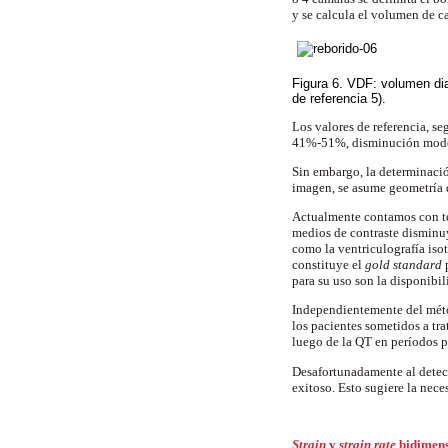
y se calcula el volumen de c
Figura 6. VDF: volumen dia
de referencia 5).
Los valores de referencia, 
41%-51%, disminución mode
Sin embargo, la determinació
imagen, se asume geometría d
Actualmente contamos con té
medios de contraste disminu
como la ventriculografía is
constituye el
gold standard
p
para su uso son la disponibil
Independientemente del métod
los pacientes sometidos a tr
luego de la QT en períodos 
Desafortunadamente al detect
exitoso. Esto sugiere la nece
Strain
y
strain rate
bidimen