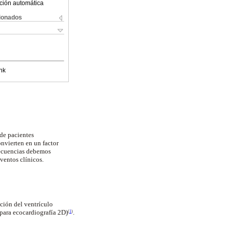
ción automática
cionados
nk
 de pacientes
onvierten en un factor
nsecuencias debemos
eventos clínicos.
ción del ventrículo
 para ecocardiografía 2D)
.
(
1
)