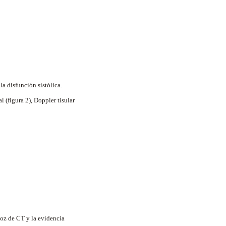
la disfunción sistólica.
 (figura 2), Doppler tisular
coz de CT y la evidencia