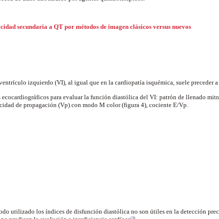
icidad secundaria a QT por métodos de imagen clásicos versus nuevos
ventrículo izquierdo (VI), al igual que en la cardiopatía isquémica, suele preceder a 
ecocardiográficos para evaluar la función diastólica del VI: patrón de llenado mitral
elocidad de propagación (Vp) con modo M color (figura 4), cociente E/Vp.
o utilizado los índices de disfunción diastólica no son útiles en la detección pre
(
3
)