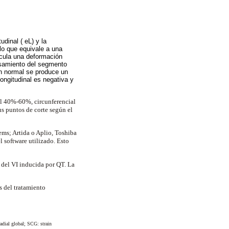
dinal ( eL) y la
lo que equivale a una
lcula una deformación
rosamiento del segmento
n normal se produce un
ongitudinal es negativa y
al 40%-60%, circunferencial
us puntos de corte según el
ems; Artida o Aplio, Toshiba
l software utilizado. Esto
a del VI inducida por QT. La
s del tratamiento
adial global; SCG: strain