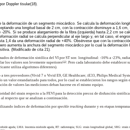
por Doppler tisular(18).
 la deformación de un segmento miocárdico. Se calcula la deformación longitu
ceptando una longitud basal de 2 cm, con la contracción disminuye a 1,6 cm, 
e -20%. Si se produce alargamiento de la fibra (izquierda) hasta 2,2 cm se ca
eformación radial se calcula perpendicular al eje largo y, en tal caso, el eng
ta 1,4 da una deformación radial de +40%. Obsérvese que con la contracció
 pero aumenta la anchura del segmento miocárdico por lo cual la deformación l
sitiva. (Modificado de cita 21).
ados de deformación sistólica del VI por ST son: longitudinal: -16% a -23%, radi
ar los valores son levemente superiores
. Pero cada laboratorio debe establecer s
(
11
)
ricante utiliza algoritmos diferentes).
 a tres proveedores (Vivid 7 o Vivid E9, GE Healthcare; iE33, Philips Medical Syst
 un valor estandarizado para todos, por lo cual se establecieron los rangos según e
ación de valores las mediciones deban hacerse en el mismo equipo.
oridad del strain respecto a la FEVI para la detección precoz de disfunción sistólic
s al respecto que se analizan a continuación.
tilizando índices de deformación por
speckle tracking
durante y en etapas temprana
infoide aguda; LMA: leucemia mieloide aguda; RT: radioterapia; SLG: strain longitudinal global; SRG: strain r