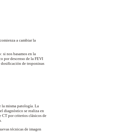
comienza a cambiar la
o: si nos basamos en la
ico por descenso de la FEVI
r dosificación de troponinas
e la misma patología. La
el diagnóstico se realiza en
 CT por criterios clásicos de
n.
 nuevas técnicas de imagen