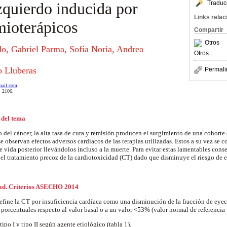
Traduc
zquierdo inducida por
Links rela
mioterápicos
Compartir
Otros
do, Gabriel Parma, Sofía Noria, Andrea
Otros
o Lluberas
Permali
mail.com
, 2106.
 del tema
 del cáncer, la alta tasa de cura y remisión producen el surgimiento de una cohorte
e observan efectos adversos cardíacos de las terapias utilizadas. Estos a su vez se c
e vida posterior llevándolos incluso a la muerte. Para evitar estas lamentables co
 el tratamiento precoz de la cardiotoxicidad (CT) dado que disminuye el riesgo de 
idad. Criterios ASECHO 2014
efine la CT por insuficiencia cardíaca como una disminución de la fracción de eyec
porcentuales respecto al valor basal o a un valor <53% (valor normal de referencia
tipo I y tipo II según agente etiológico (tabla 1).