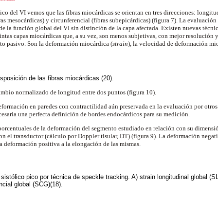
o del VI vemos que las fibras miocárdicas se orientan en tres direcciones: longitud
ras mesocárdicas) y circunferencial (fibras subepicárdicas) (figura 7). La evaluació
de la función global del VI sin distinción de la capa afectada. Existen nuevas técni
tintas capas miocárdicas que, a su vez, son menos subjetivas, con mejor resolución 
o pasivo. Son la deformación miocárdica (
strain
), la velocidad de deformación mi
sposición de las fibras miocárdicas (20).
cambio normalizado de longitud entre dos puntos (figura 10).
eformación en paredes con contractilidad aún preservada en la evaluación por otro
cesaria una perfecta definición de bordes endocárdicos para su medición.
porcentuales de la deformación del segmento estudiado en relación con su dimensió
con el transductor (cálculo por Doppler tisular, DT) (figura 9). La deformación negati
 la deformación positiva a la elongación de las mismas.
sistólico pico por técnica de speckle tracking. A) strain longitudinal global (SL
ncial global (SCG)(18).