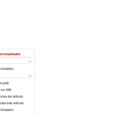
Personalizados
 Analytics
l (pdf)
lo en XML
cias del artículo
itar este artículo
 Analytics