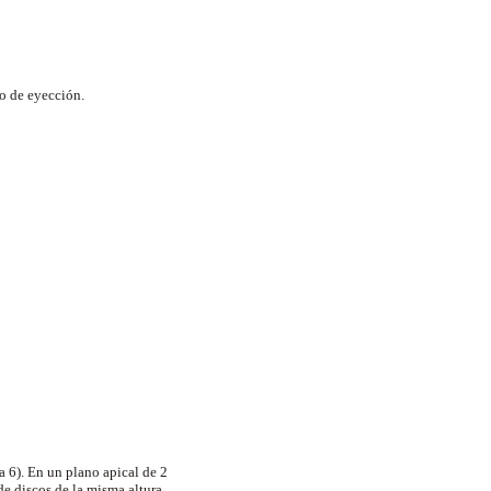
po de eyección.
a 6). En un plano apical de 2
de discos de la misma altura