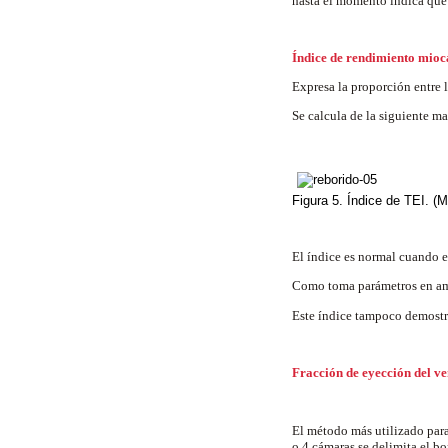
hasta el momento indica que 
Índice de rendimiento mioc
Expresa la proporción entre 
Se calcula de la siguiente ma
Figura 5. Índice de TEI. (M
El índice es normal cuando e
Como toma parámetros en amba
Este índice tampoco demostr
Fracción de eyección del ve
El método más utilizado para 
o 4 cámaras se delimita el bo