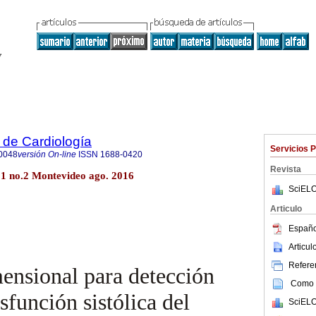
 de Cardiología
Servicios 
0048
versión On-line
ISSN
1688-0420
Revista
31 no.2 Montevideo ago. 2016
SciELO
Articulo
Españo
Articu
Referen
ensional para detección
Como c
sfunción sistólica del
SciELO