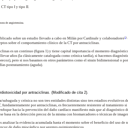
 CT tipo I y tipo II.
sora de angiotensina.
blicado sobre un estudio llevado a cabo en Milán por Cardinale y colaboradores
(
2
)
ptos sobre el comportamiento clínico de la CT por antraciclinas.
iclinas es un continuo (figura 1) y tiene capital importancia el momento diagnóstic
llevar años (la clásicamente catalogada como crónica tardía), si hacemos diagnóst
precoz), pero si nos basamos en otros parámetros como el strain bidimensional o po
días postratamiento (aguda).
rdiotoxicidad por antraciclinas. (Modificado de cita 2).
a/subaguda y crónica no son tres entidades distintas sino tres estadios evolutivos d
, fundamentamente por antraciclinas, es frecuentemente resistente al tratamiento si 
 enfoque hacia la prevención del daño cardíaco manifiesto más que al diagnóstico de
 se basa en la detección precoz de la misma con biomarcadores o técnicas de image
 es analizar la evidencia acumulada hasta el momento sobre el beneficio del uso de
 precoz de daño miocárdico por agentes quimioterápicos.