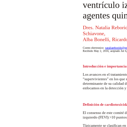
ventrículo i
agentes qui
Dres. Natalia Rebori
Schiavone,
Alba Bonelli, Ricard
Correo electronico:
nataliareborido@g
Recibido May 2, 2016; aceptado Jul 6
Introducción e importancia
Los avances en el tratamiento
“supervivientes” en los que s
determinante de su calidad d
enfocarnos en la detección y
Definición de cardiotoxic
El consenso de este comité d
izquierdo (FEVI) >10 puntos 
Típicamente se clasifican en 