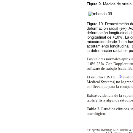
Figura 9. Medida de strain 
Figura 10. Demostración de
deformación radial (eR). A
deformación longitudinal d
longitudinal de +10%. La d
miocárdico desde 1 cm has
acortamiento longitudinal,
la deformación radial es po
Los valores normales aproxim
-16%-23%. Con Doppler tisul
software de trabajo (cada fab
El estudio JUSTICE
evaluó
(
7
)
Medical Systems) no logrando
conlleva que para la compar
Existe evidencia de la superi
tabla 2 lista algunos estudio
Tabla 2.
Estudios clínicos u
oncológico.
ST:
speckle tracking
; LLA: leucemia l