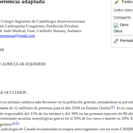
periencia adaptada
Traduc
Links rela
Compartir
 Colegio Argentino de Cardiólogos Intervencionistas.
Otros
 en Cardiopatías Congénitas, Fundación Favaloro.
St. Jude Medical, Gore, Cardiofix Starway, Andratec.
Otros
enestrosa@gmail.com
Permali
AR
 AURICULAR IZQUIERDO
GE OCCLUSION
 es la arritmia cardíaca más frecuente en la población general, estimándose su prev
(
1
)
imada de 12 millones de personas para el año 2030 en Estados
Unidos
. Es la cau
ndo responsable del 15% de los mismos y del 30% en las personas mayores de 80
añ
esentando secuelas neurológicas graves en el 50% de los casos o muerte en 50%. E
(
4
,
5
)
agulante
.
 Cardiología de Canadá recomiendan la terapia anticoagulante con un score CHADS 