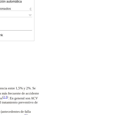
ción automática
cionados
nk
alencia entre 1,5% y 2%. Se
sa más frecuente de accidente
(
2
,
3
)
os
. En general son ACV
l tratamiento preventivo de
(antecedentes de falla