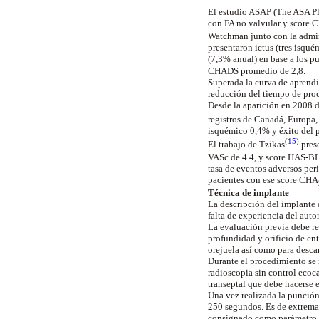
El estudio ASAP (The ASA P
con FA no valvular y score
Watchman junto con la admini
presentaron ictus (tres isqu
(7,3% anual) en base a los 
CHADS promedio de 2,8.
Superada la curva de aprendi
reducción del tiempo de pro
Desde la aparición en 2008 d
registros de Canadá, Europa,
isquémico 0,4% y éxito del
(
15
)
El trabajo de
Tzikas
pres
VASc de 4.4, y score HAS-BLE
tasa de eventos adversos per
pacientes con ese score CHA
Técnica de implante
La descripción del implante 
falta de experiencia del auto
La evaluación previa debe re
profundidad y orificio de en
orejuela así como para descar
Durante el procedimiento se 
radioscopia sin control ecoca
transeptal que debe hacerse e
Una vez realizada la punción
250 segundos. Es de extrema 
consignado como parámetro de