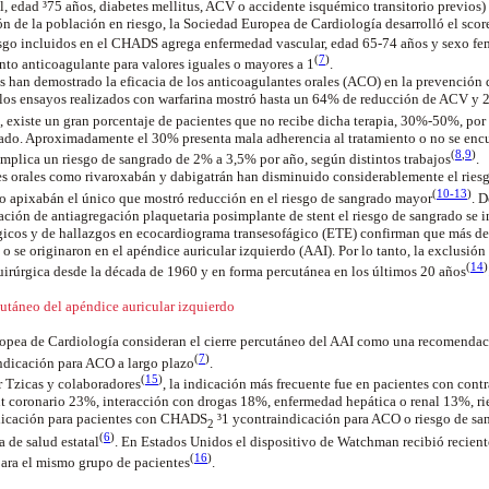
al, edad ³75 años, diabetes mellitus, ACV o accidente isquémico transitorio previos)
ión de la población en riesgo, la Sociedad Europea de Cardiología desarrolló el sc
iesgo incluidos en el CHADS agrega enfermedad vascular, edad 65-74 años y sexo fe
(
7
)
nto anticoagulante para valores iguales o mayores a 1
.
s han demostrado la eficacia de los anticoagulantes orales (ACO) en la prevención
e los ensayos realizados con warfarina mostró hasta un 64% de reducción de ACV y 
, existe un gran porcentaje de pacientes que no recibe dicha terapia, 30%-50%, por
ado. Aproximadamente el 30% presenta mala adherencia al tratamiento o no se encu
(
8
,
9
)
implica un riesgo de sangrado de 2% a 3,5% por año, según distintos
trabajos
.
s orales como rivaroxabán y dabigatrán han disminuido considerablemente el rie
(
10-13
)
do apixabán el único que mostró reducción en el riesgo de sangrado
mayor
. 
ación de antiagregación plaquetaria posimplante de stent el riesgo de sangrado se 
rgicos y de hallazgos en ecocardiograma transesofágico (ETE) confirman que más de
o se originaron en el apéndice auricular izquierdo (AAI). Por lo tanto, la exclusión
(
14
)
uirúrgica desde la década de 1960 y en forma percutánea en los últimos 20
años
cutáneo del apéndice auricular izquierdo
opea de Cardiología consideran el cierre percutáneo del AAI como una recomendaci
(
7
)
ndicación para ACO a largo
plazo
.
(
15
)
r Tzicas y colaboradores
, la indicación más frecuente fue en pacientes con con
nt coronario 23%, interacción con drogas 18%, enfermedad hepática o renal 13%, ri
ndicación para pacientes con CHADS
³1 ycontraindicación para ACO o riesgo de sa
2
(
6
)
ma de salud
estatal
.
En Estados Unidos el dispositivo de Watchman recibió recient
(
16
)
para el mismo grupo de
pacientes
.