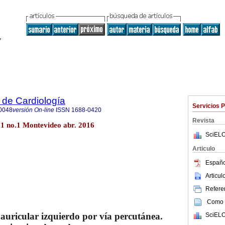
 de Cardiología
Servicios 
0048
versión On-line
ISSN
1688-0420
Revista
31 no.1 Montevideo abr. 2016
SciELO
Articulo
Españo
Articu
Referen
Como c
 auricular izquierdo por vía percutánea.
SciELO