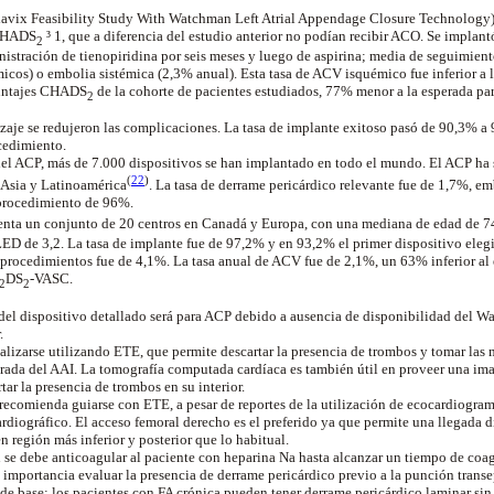
lavix Feasibility Study With Watchman Left Atrial Appendage Closure Technology
 CHADS
³ 1, que a diferencia
del
estudio anterior no podían recibir ACO.
Se implantó
2
stración de tienopiridina por seis meses y luego de aspirina; media de seguimient
émicos) o embolia sistémica (2,3% anual). Esta tasa de ACV isquémico fue inferior a
puntajes CHADS
de la cohorte de pacientes estudiados, 77% menor a la esperada par
2
zaje se redujeron las complicaciones. La tasa de implante exitoso pasó de 90,3% a
cedimiento.
el ACP, más de 7.000 dispositivos se han implantado en todo el mundo. El ACP ha 
(
22
)
 Asia y
Latinoamérica
. La tasa de derrame pericárdico relevante fue de 1,7%, 
 procedimiento de 96%.
enta un conjunto de 20 centros en Canadá y Europa, con una mediana de edad de 7
D de 3,2. La tasa de implante fue de 97,2% y en 93,2% el primer dispositivo eleg
iprocedimientos fue de 4,1%. La tasa anual de ACV fue de 2,1%, un 63% inferior al
DS
-VASC.
2
2
del dispositivo detallado será para ACP debido a ausencia de disponibilidad del W
r.
alizarse utilizando ETE, que permite descartar la presencia de trombos y tomar las 
trada del AAI. La tomografía computada cardíaca es también útil en proveer una im
tar la presencia de trombos en su interior.
recomienda guiarse con ETE, a pesar de reportes de la utilización de ecocardiogram
rdiográfico. El acceso femoral derecho es el preferido ya que permite una llegada d
n región más inferior y posterior que lo habitual.
 se debe anticoagular al paciente con heparina Na hasta alcanzar un tiempo de co
importancia evaluar la presencia de derrame pericárdico previo a la punción transept
 base; los pacientes con FA crónica pueden tener derrame pericárdico laminar sin 