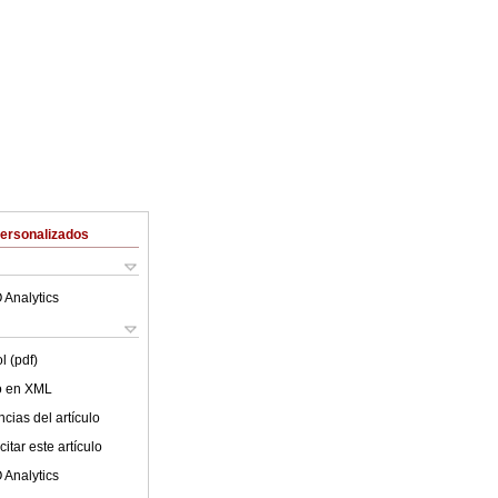
Personalizados
 Analytics
l (pdf)
lo en XML
cias del artículo
itar este artículo
 Analytics