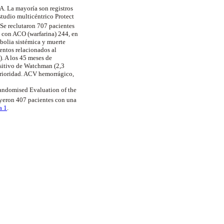
FA. La mayoría son registros
tudio multicéntrico Protect
Se reclutaron 707 pacientes
 con ACO (warfarina) 244, en
bolia sistémica y muerte
ventos relacionados al
. A los 45 meses de
ositivo de Watchman (2,3
erioridad. ACV hemorrágico,
Randomised Evaluation of the
uyeron 407 pacientes con una
a 1
.