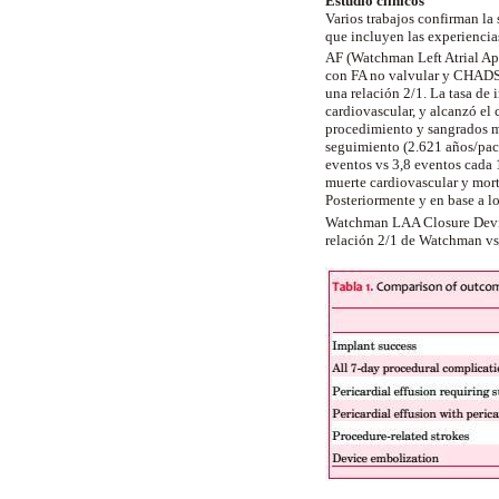
Estudio clínicos
Varios trabajos confirman la
que incluyen las experiencia
AF (Watchman Left Atrial App
con FA no valvular y CHADS 
una relación 2/1. La tasa de
cardiovascular, y alcanzó el 
procedimiento y sangrados m
seguimiento (2.621 años/paci
eventos vs 3,8 eventos cada 
muerte cardiovascular y mort
Posteriormente y en base a l
Watchman LAA Closure Device
relación 2/1 de Watchman vs 