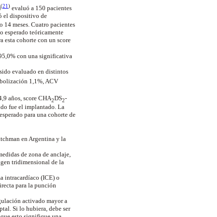
(
21
)
)
evaluó a 150 pacientes
 el dispositivo de
o 14 meses. Cuatro pacientes
 lo esperado teóricamente
a esta cohorte con un score
 95,0% con una significativa
sido evaluado en distintos
embolización 1,1%, ACV
4,9 años, score CHA
DS
-
2
2
ido fue el implantado. La
 esperado para una cohorte de
atchman en Argentina y la
medidas de zona de anclaje,
agen tridimensional de la
a intracardíaco (ICE) o
irecta para la punción
agulación activado mayor a
al. Si lo hubiera, debe ser
que esto signifique una