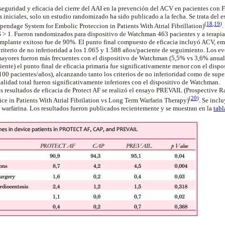
 seguridad y eficacia del cierre del AAI en la prevención del ACV en pacientes con 
s iniciales, solo un estudio randomizado ha sido publicado a la fecha.
Se trata
del
es
(
18
,
19
)
endage System for Embolic Proteccion in Patients With Atrial Fibrillation
)
.
> 1. Fueron randomizados para dispositivo de Watchman 463 pacientes y a terapia
 implante exitoso fue de 90%. El punto final compuesto de eficacia incluyó ACV, em
criterio de no inferioridad a los 1.065 y 1.588 años/paciente de seguimiento. Los e
ayores fueron más frecuentes con el dispositivo de Watchman (5,5% vs 3,6% anual)
ente) el punto final de eficacia primaria fue significativamente menor con el disp
100 pacientes/años), alcanzando tanto los criterios de no inferioridad como de sup
alidad total fueron significativamente inferiores con el dispositivo de Watchman.
os resultados de eficacia de Protect AF se realizó el ensayo PREVAIL (Prospective 
(
20
)
 in Patients With Atrial Fibrilation vs Long Term Warfarin Therapy
)
. Se incl
warfarina. Los resultados fueron publicados recientemente y se muestran en la
tabl