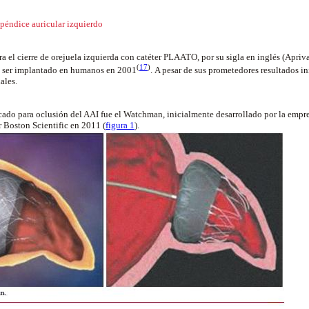
apéndice auricular izquierdo
ra el cierre de orejuela izquierda con catéter PLAATO, por su sigla en inglés (Apriv
(
17
)
en ser implantado en humanos en 2001
.
A pesar de sus prometedores resultados ini
ales.
cado para oclusión del AAI fue el Watchman, inicialmente desarrollado por la empre
 Boston Scientific en 2011 (
figura 1
).