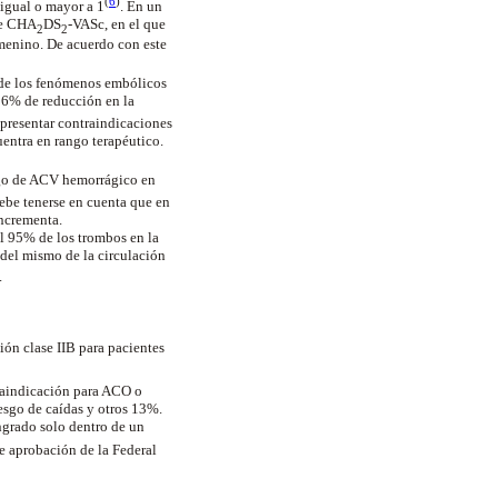
(
6
)
 igual o mayor a 1
. En un
ore CHA
DS
-VASc, en el que
2
2
menino. De acuerdo con este
 de los fenómenos embólicos
26% de reducción en la
 presentar contraindicaciones
entra en rango terapéutico.
sgo de ACV hemorrágico en
Debe tenerse en cuenta que en
incrementa.
l 95% de los trombos en la
 del mismo de la circulación
.
ón clase IIB para pacientes
traindicación para ACO o
esgo de caídas y otros 13%.
ngrado solo dentro de un
e aprobación de la Federal