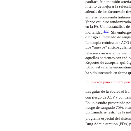
cardíaca, hipertensión arteri
intento de mejorar la selecc
además de los factores de r
score se recomienda tratamie
Varios estudios randomizado
en la FA. Un metaanálisis d
(
4
,
5
)
mortalidad
. Sin embargo
o riesgo aumentado de sangr
La terapia crónica con ACO 
Los “nuevos” anticoagulante
relación con warfarina, sien
aquellos pacientes con indic
Reportes de autopsia, quirú
FA no valvular se encuentran 
ha sido intentada en forma q
Indicación para el cierre per
Las guías de la Sociedad Eur
con riesgo de ACV y contrai
En un estudio presentado po
riesgo de sangrado 75%, ste
En Canadá se restringe la i
programa especial del siste
Drug Administration (FDA) 