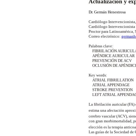
Actualización y ex
Dr. Germán Henestrosa
Cardiólogo Intervencionista,
Cardiólogo Intervencionista
Proctor para Latinoamérica, 
Correo electrónico:
germanh
Palabras clave:
FIBRILACIÓN AURICUL
APÉNDICE AURICULAR
PREVENCIÓN DE ACV
OCLUSIÓN DE APÉNDICE
Key words:
ATRIAL FIBRILLATION
ATRIAL APPENDAGE
STROKE PREVENTION
LEFT ATRIAL APPENDA
La fibrilación auricular (FA)
estima una afectación aprox
cerebro vascular (ACV), sie
con gran morbimortalidad, pr
elección es la terapia
antico
Las guías de la Sociedad de