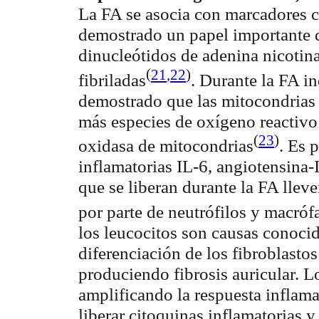
La FA se asocia con marcadores ci
demostrado un papel importante d
dinucleótidos de adenina nicotin
(
21
,
22
)
fibriladas
. Durante la FA i
demostrado que las mitocondrias 
más especies de oxígeno reactivo 
(
23
)
oxidasa de
mitocondrias
. Es 
inflamatorias IL-6, angiotensina-I
que se liberan durante la FA lleve
por parte de neutrófilos y
macróf
los leucocitos son causas conocid
diferenciación de los fibroblastos
produciendo fibrosis auricular. 
amplificando la respuesta inflama
liberar citoquinas inflamatorias y