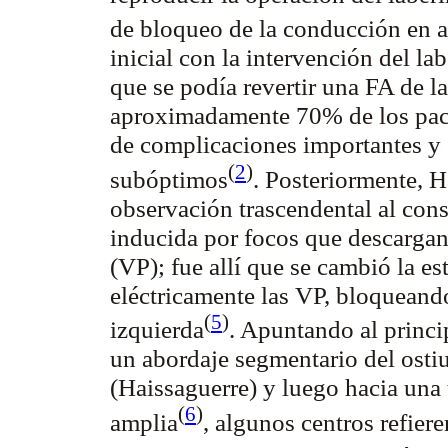
de bloqueo de la conducción en 
inicial con la intervención del la
que se podía revertir una FA de la
aproximadamente 70% de los paci
de complicaciones importantes y 
(
2
)
subóptimos
. Posteriormente, H
observación trascendental al cons
inducida por focos que descarga
(VP); fue allí que se cambió la es
eléctricamente las VP, bloqueando
(
5
)
izquierda
. Apuntando al princi
un abordaje segmentario del osti
(Haissaguerre) y luego hacia una 
(
6
)
amplia
, algunos centros refier