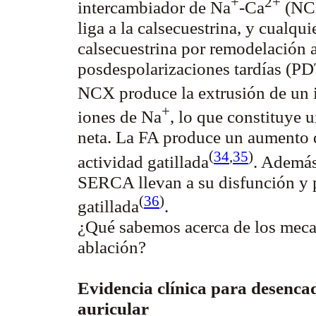
+
2+
intercambiador de Na
-Ca
(NCX
liga a la calsecuestrina, y cualqui
calsecuestrina por remodelación a
posdespolarizaciones tardías (PD
NCX produce la extrusión de un 
+
iones de Na
, lo que constituye 
neta. La FA produce un aumento 
(
34
,
35
)
actividad
gatillada
. Además
SERCA llevan a su disfunción y 
(
36
)
gatillada
.
¿Qué sabemos acerca de los meca
ablación?
Evidencia clínica para desencad
auricular