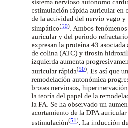
sistema nervioso autónomo cardí
estimulación rápida auricular en
de la actividad del nervio vago y
(
50
)
simpático
. Ambos fenómenos 
auricular y del período refractar
expresan la proteína 43 asociada 
de colina (ATC) y tirosin hidroxi
izquierda aumenta progresivament
(
50
)
auricular
rápida
. Es así que u
remodelación autonómica progres
brotes nerviosos, hiperinervació
la teoría del papel de la remode
la FA. Se ha observado un aument
acortamiento de la DPA auricular
(
51
)
estimulación
. La inducción de