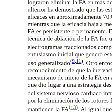
lograron eliminar la FA en más d
ulterior ha demostrado que las es
eficaces en aproximadamente 70% 
mientras que la eficacia baja a m
FA es persistente o permanente. E
técnica de ablación de la FA fue u
electrogramas fraccionados com
entusiasmo inicial que generó este
(
9
,
11
)
uso
generalizado
. Otro enfo
reconocimiento de que la inervac
mecanismo de inicio de la FA en 
que dio lugar a una estrategia de
del sistema nervioso cardíaco
int
por la eliminación de los rotore
(
13
)
mantienen la
FA
. Al igual qu