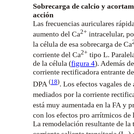
Sobrecarga de calcio y acortami
acción
Las frecuencias auriculares rápi
2+
aumento del Ca
intracelular, p
la célula de esa sobrecarga de Ca
2+
corriente del Ca
tipo L. Paralel
de la célula (
figura 4
). Además de 
corriente rectificadora entrante d
(
18
)
DPA
. Los efectos vagales de
mediados por la corriente rectific
está muy aumentada en la FA y pr
con los efectos pro arrítmicos de
La remodelación resultante de la 
corriente saliente transitoria (I
)