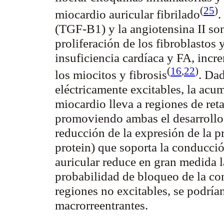
(
25
)
miocardio auricular
fibrilado
.
(TGF-
B1
) y la angiotensina II s
proliferación de los fibroblastos
insuficiencia cardíaca y FA, incr
(
16
,
22
)
los miocitos y
fibrosis
. Da
eléctricamente excitables, la acum
miocardio lleva a regiones de re
promoviendo ambas el desarrollo 
reducción de la expresión de la p
protein)
que soporta la conducción
auricular reduce en gran medida 
probabilidad de bloqueo de la c
regiones no excitables, se podría
macrorreentrantes.