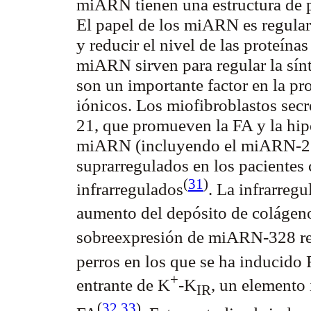
miARN tienen una estructura de 
El papel de los miARN es regular
y reducir el nivel de las proteína
miARN sirven para regular la sínt
son un importante factor en la pr
iónicos. Los miofibroblastos se
21, que promueven la FA y la hipe
miARN (incluyendo el miARN-21)
suprarregulados en los pacientes 
(
31
)
infrarregulados
. La infrarre
aumento del depósito de coláge
sobreexpresión de miARN-328 red
perros en los que se ha inducido
+
entrante de K
-K
, un elemento 
IR
(
32
,
33
)