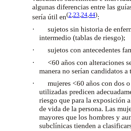
algunas diferencias entre las guía
(
2
,
23
,
24
,
44
)
sería útil
en
:
·
sujetos sin historia de enf
intermedio (tablas de riesgo);
·
sujetos con antecedentes f
·
<60 años con alteraciones s
manera no serían candidatos a 
·
mujeres <60 años con dos o
utilizadas predicen adecuadamen
riesgo que para la exposición 
de vida de la persona. Las muj
mayores que los hombres y aun
subclínicas tienden a clasifica