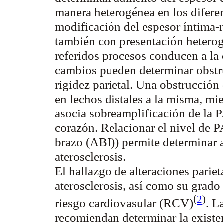
manera heterogénea en los diferent
modificación del espesor íntima
también con presentación heterogé
referidos procesos conducen a l
cambios pueden determinar obstruc
rigidez parietal. Una obstrucción
en lechos distales a la misma, mie
asocia sobreamplificación de la P
corazón. Relacionar el nivel de PA
brazo
(ABI))
permite determinar 
aterosclerosis.
El hallazgo de alteraciones pariet
aterosclerosis, así como su grad
(
2
)
riesgo cardiovasular (RCV
)
. L
recomiendan determinar la exist