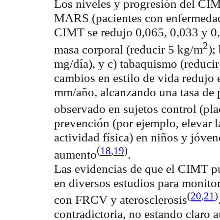
Los niveles y progresión del CI
MARS (pacientes con enfermedad 
CIMT se redujo 0,065, 0,033 y 0,
2
masa corporal (reducir 5 kg/m
);
mg/día), y c) tabaquismo (reducir 
cambios en estilo de vida redujo
mm/año, alcanzando una tasa de p
observado en sujetos control (pl
prevención (por ejemplo, elevar l
actividad física) en niños y jóve
(
18
,
19
)
aumento
.
Las evidencias de que el CIMT pu
en diversos estudios para monitori
(
20
,
21
)
con FRCV y
aterosclerosis
contradictoria, no estando claro 