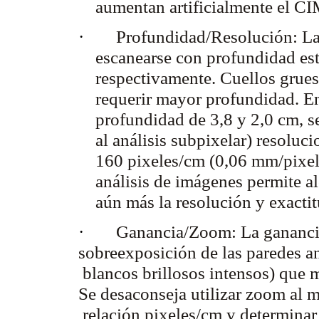
aumentan artificialmente el CI
·
Profundidad/Resolución:
La
escanearse con profundidad está
respectivamente. Cuellos grue
requerir mayor profundidad. E
profundidad de 3,8 y 2,0 cm, s
al análisis subpixelar) resolu
160 pixeles/cm (0,06 mm/pixel
análisis de imágenes permite a
aún más la resolución y exacti
·
Ganancia/Zoom:
La ganancia
sobreexposición de las parede
blancos brillosos intensos) que 
Se desaconseja utilizar zoom a
relación pixeles/cm y determinar 