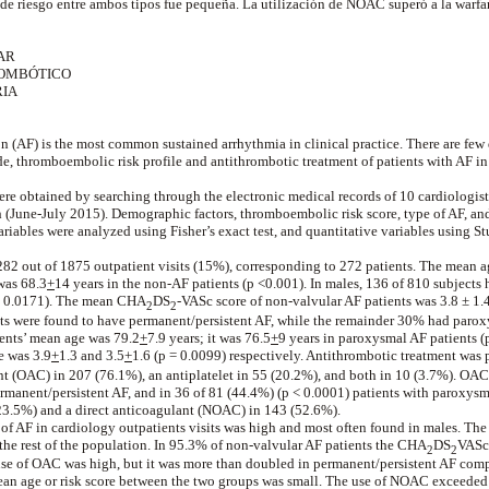
e de riesgo entre ambos tipos fue pequeña. La utilización de NOAC superó a la warfar
AR
OMBÓTICO
RIA
ation (AF) is the most common sustained arrhythmia in clinical practice. There are few
e, thromboembolic risk profile and antithrombotic treatment of patients with AF in
were obtained by searching through the electronic medical records of 10
cardiologist
(June-July 2015). Demographic factors, thromboembolic risk score, type of AF, and
riables were analyzed using Fisher’s exact test, and quantitative variables using St
.
282 out of 1875 outpatient visits (15%), corresponding to 272 patients. The mean a
 was 68.3
+
14 years in the non-AF patients (p <0.001). In males, 136 of 810 subjects
 = 0.0171). The mean CHA
DS
-VASc score of non-valvular AF patients was 3.8 ± 1.4
2
2
nts were found to have permanent/persistent AF, while the remainder 30% had parox
ents’ mean age was 79.2
+
7.9 years; it was 76.5
+
9 years in paroxysmal AF patients (
e was 3.9
+
1.3 and 3.5
+
1.6 (p = 0.0099) respectively. Antithrombotic treatment was 
nt (OAC) in 207 (76.1%), an antiplatelet in 55 (20.2%), and both in 10 (3.7%). OAC
rmanent/persistent AF, and in 36 of 81 (44.4%) (
p
< 0.0001) patients with paroxys
(23.5%) and a direct anticoagulant (NOAC) in 143 (52.6%).
 of AF in cardiology outpatients visits was high and most often found in males. The
the rest of the population. In 95.3% of non-valvular AF patients the CHA
DS
VASc
2
2
use of OAC was high, but it was more than doubled in permanent/persistent AF com
ean age or risk score between the two groups was small. The use of NOAC exceeded 