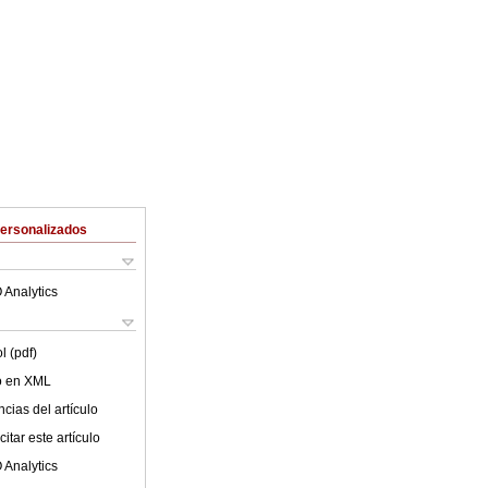
Personalizados
 Analytics
l (pdf)
lo en XML
cias del artículo
itar este artículo
 Analytics