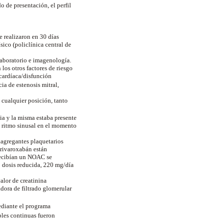
o de presentación, el perfil
e realizaron en 30 días
ico (policlínica central de
 laboratorio e imagenología.
los otros factores de riesgo
 cardíaca/disfunción
ia de estenosis mitral,
n cualquier posición, tanto
mia y la misma estaba presente
n ritmo sinusal en el momento
iagregantes plaquetarios
 rivaroxabán están
 recibían un NOAC se
o dosis reducida, 220 mg/día
valor de creatinina
adora de filtrado glomerular
mediante el programa
bles continuas fueron