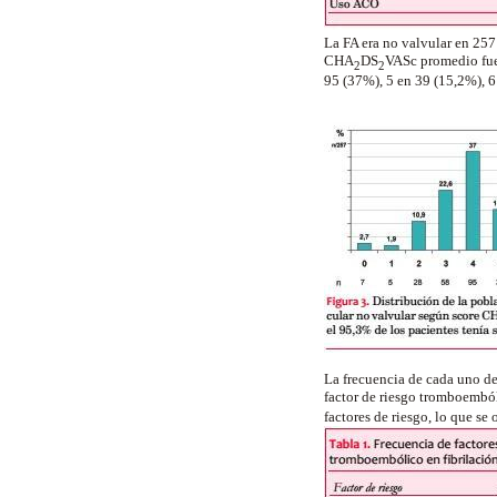
La FA era no valvular en 257
CHA
DS
VASc promedio fue 
2
2
95 (37%), 5 en 39 (15,2%), 6
La frecuencia de cada uno de
factor de riesgo tromboembó
factores de riesgo, lo que se