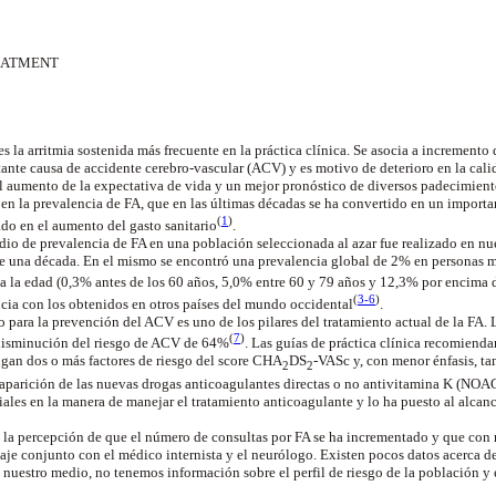
EATMENT
 es la arritmia sostenida más frecuente en la práctica clínica. Se asocia a incremento
tante causa de accidente cerebro-vascular (ACV) y es motivo de deterioro en la cali
El aumento de la expectativa de vida y un mejor pronóstico de diversos padecimien
n la prevalencia de FA, que en las últimas décadas se ha convertido en un import
(
1
)
ado en el aumento del gasto
sanitario
.
udio de prevalencia de FA en una población seleccionada al azar fue realizado en nu
e una década. En el mismo se encontró una prevalencia global de 2% en personas m
a la edad (0,3% antes de los 60 años, 5,0% entre 60 y 79 años y 12,3% por encima 
(
3-6
)
ncia con los obtenidos en otros países del mundo
occidental
.
o para la prevención del ACV es uno de los pilares del tratamiento actual de la FA. 
(
7
)
isminución del riesgo de ACV de 64%
. Las guías de práctica clínica recomiend
ngan dos o más factores de riesgo del score CHA
DS
-VASc y, con menor énfasis, ta
2
2
 aparición de las nuevas drogas anticoagulantes directas o no antivitamina K (NOAC
ales en la manera de manejar el tratamiento anticoagulante y lo ha puesto al alca
s la percepción de que el número de consultas por FA se ha incrementado y que con
je conjunto con el médico internista y el neurólogo. Existen pocos datos acerca del
 nuestro medio, no tenemos información sobre el perfil de riesgo de la población y 