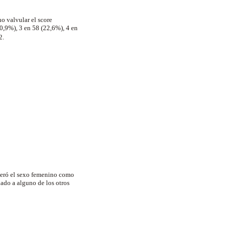
o valvular el score
10,9%), 3 en 58 (22,6%), 4 en
2.
deró el sexo femenino como
ado a alguno de los otros