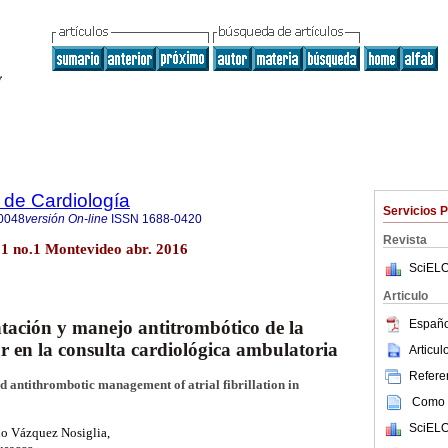
 de Cardiología
Servicios 
0048
versión On-line
ISSN
1688-0420
Revista
31 no.1 Montevideo abr. 2016
SciELO
Articulo
Españo
ntación y manejo antitrombótico de la
ar en la consulta cardiológica ambulatoria
Articu
Referen
d antithrombotic management of atrial fibrillation in
Como c
SciELO
io Vázquez Nosiglia,