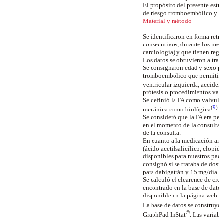
El propósito del presente est
de riesgo tromboembólico y 
Material y método
Se identificaron en forma ret
consecutivos, durante los me
cardiología) y que tienen reg
Los datos se obtuvieron a tra
Se consignaron edad y sexo pa
tromboembólico que permitie
ventricular izquierda, accid
prótesis o procedimientos va
Se definió la FA como valvula
(
9
).
mecánica como
biológica
Se consideró que la FA era pe
en el momento de la consulta
de la consulta.
En cuanto a la medicación an
(ácido acetilsalicílico, clo
disponibles para nuestros pa
consignó si se trataba de do
para dabigatrán y 15 mg/día
Se calculó el clearence de cr
encontrado en la base de dat
disponible en la página web
La base de datos se construy
©
GraphPad InStat
. Las varia