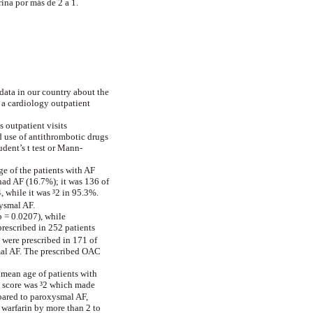
ina por más de 2 a 1.
 data in our country about the
 a cardiology outpatient
s
outpatient visits
 use of antithrombotic drugs
udent’s t test or Mann-
ge of the patients with AF
 had AF (16.7%); it was 136 of
, while it was ³2 in 95.3%.
ysmal AF.
p = 0.0207), while
prescribed in 252 patients
 were prescribed in 171 of
mal AF. The prescribed OAC
 mean age of patients with
 score was ³2 which made
pared to paroxysmal AF,
warfarin by more than 2 to