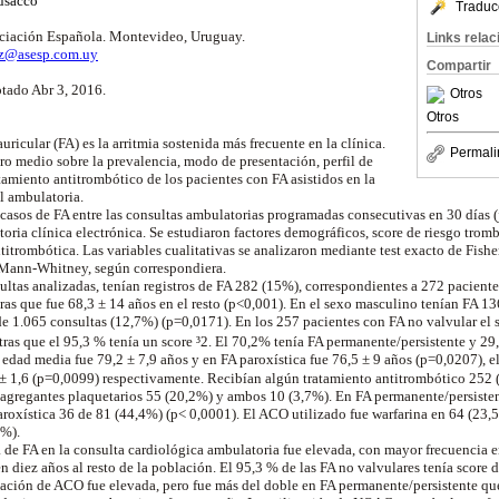
Musacco
Traduc
ociación Española. Montevideo, Uruguay.
Links rela
z@asesp.com.uy
Compartir
tado Abr 3, 2016.
Otros
Otros
auricular (FA) es la arritmia sostenida más frecuente en la clínica.
Permali
ro medio sobre la prevalencia, modo de presentación, perfil de
amiento antitrombótico de los pacientes con FA asistidos en la
l ambulatoria.
 casos de FA entre las consultas ambulatorias programadas consecutivas en 30 días (
storia clínica electrónica. Se estudiaron factores demográficos, score de riesgo tro
itrombótica. Las variables cualitativas se analizaron mediante test exacto de Fisher
o Mann-Whitney, según correspondiera.
ultas analizadas, tenían registros de FA 282 (15%), correspondientes a 272 paciente
tras que fue 68,3 ± 14 años en el resto (p<0,001). En el sexo masculino tenían FA 1
de 1.065 consultas (12,7%) (p=0,0171). En los 257 pacientes con FA no valvular el
tras que el 95,3 % tenía un score ³2. El 70,2% tenía FA permanente/persistente y 29
 edad media fue 79,2 ± 7,9 años y en FA paroxística fue 76,5 ± 9 años (p=0,0207), 
 ± 1,6 (p=0,0099) respectivamente. Recibían algún tratamiento antitrombótico 252 
iagregantes plaquetarios 55 (20,2%) y ambos 10 (3,7%). En FA permanente/persist
aroxística 36 de 81 (44,4%) (p< 0,0001). El ACO utilizado fue warfarina en 64 (23,
6%).
 de FA en la consulta cardiológica ambulatoria fue elevada, con mayor frecuencia 
 diez años al resto de la población. El 95,3 % de las FA no valvulares tenía score d
zación de ACO fue elevada, pero fue más del doble en FA permanente/persistente qu