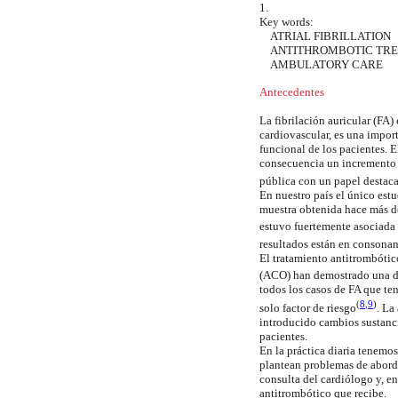
1.
Key words:
ATRIAL FIBRILLATION
ANTITHROMBOTIC TR
AMBULATORY CARE
Antecedentes
La fibrilación auricular (FA)
cardiovascular, es una impor
funcional de los pacientes. 
consecuencia un incremento e
pública con un papel destac
En nuestro país el único est
muestra obtenida hace más d
estuvo fuertemente asociada 
resultados están en consona
El tratamiento antitrombótic
(ACO) han demostrado una d
todos los casos de FA que te
(
8
,
9
)
solo factor de
riesgo
. La
introducido cambios sustanci
pacientes.
En la práctica diaria tenemo
plantean problemas de aborda
consulta del cardiólogo y, en
antitrombótico que recibe.