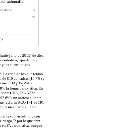
ción automática
cionados
nk
junio-julio de 2015) de diez
mboembólico, tipo de FA y
 y las cuantitativas
s. La edad de los que tenían
36 de 810 consultas (16,7%) y
 score CHA
DS
-VASc
2
2
,8% la forma paroxística. En
el score CHA
DS
-VASc
2
2
(92,6%), un anticoagulante
ente recibían ACO 171 de 191
5%) y un anticoagulante
en el sexo masculino y con
e riesgo ³2 por lo que eran
e en FA paroxística, aunque