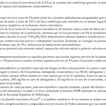
udio es evaluar la prevalencia de la FA en la consulta del cardiólogo general, el mod
el manejo del tratamiento antitrombótico.
rospectiva los casos de FA entre todas las consultas ambulatorias programadas que s
ses de junio y julio de 2015, de diez cardiólogos que atienden en un mismo lugar fís
istros completos en la historia clínica electrónica.
vés de la revisión de los registros electrónicos de historia clínica, base de datos de
ra el conjunto de la población, mientras que en los pacientes con FA se estudiaron 
ron calcular el score CHA
DS
VASc (hipertensión arterial, diabetes, insuficiencia
2
2
ente cerebrovascular previo y enfermedad vascular). Asimismo se consignó la presenc
lvulares, tipo de FA y utilización de medicación antitrombótica.
r en presencia de estenosis mitral, reparación valvular mitral o prótesis valvular e
rmanente/persistente en aquellos pacientes que tenían registros previos de la arrit
 y FA paroxística cuando existían registros previos de FA pero el paciente estaba e
titrombótica se identificó qué tipo de drogas recibía cada paciente en cuanto a ant
pidogrel u otros) o ACO (warfarina, dabigatrán, rivaroxabán). Los NOAC dabigatrán y
cientes, aunque deben asumir un costo mayor que el de la warfarina. Entre los que
sis plena, 300 mg/día en caso de dabigatrán y 20 mg/día en el caso de rivaroxabán, 
 para rivaroxabán.
eatinina de cada paciente, para una superficie corporal estándar, a partir del último 
os del laboratorio, la edad y el sexo, utilizando la fórmula MDR mediante la calcul
 de la Sociedad Española de Nefrología.
©
ó en planilla electrónica Excel
y el análisis estadístico de los mismos se realizó 
bles categóricas fueron comparadas con test exacto de Fisher, mientras que las varia