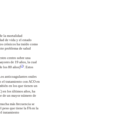
 de la mortalidad
dad de vida y el estado
tos crónicos ha traído como
ante problema de salud
estro centro sobre una
ayores de 19 años, la cual
(
2
)
de los 80 años)
. Estos
Los anticoagulantes orales
an el tratamiento con ACO en
mbién en los que tienen un
) en los últimos años, ha
nce de un mayor número de
 mucha más frecuencia se
 peso que tiene la FA en la
el tratamiento