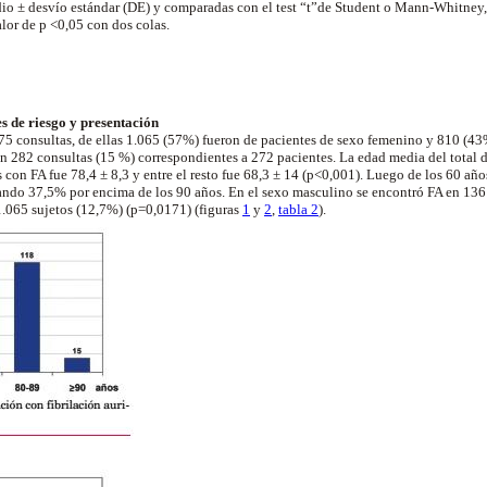
dio ± desvío estándar (DE) y comparadas con el test “t”de Student o Mann-Whitney,
alor de p <0,05 con dos colas.
s de riesgo y presentación
875 consultas, de ellas 1.065 (57%) fueron de pacientes de sexo femenino y 810 (4
en 282 consultas (15 %) correspondientes a 272 pacientes. La edad media del total d
s con FA fue 78,4 ± 8,3 y entre el resto fue 68,3 ± 14 (p<0,001). Luego de los 60 año
ando 37,5% por encima de los 90 años. En el sexo masculino se encontró FA en 136
.065 sujetos (12,7%) (p=0,0171) (
figuras
1
y
2
,
tabla 2
).