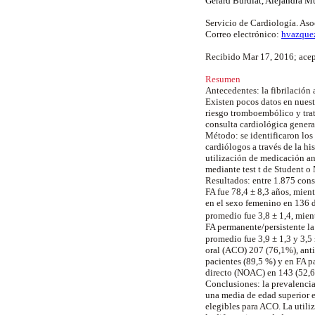
Gerard Burdiat, Alejandra 
Servicio de Cardiología. As
Correo electrónico:
hvazque
Recibido Mar 17, 2016; acep
Resumen
Antecedentes:
la fibrilación 
Existen pocos datos en nuest
riesgo tromboembólico y trat
consulta cardiológica genera
Método:
se identificaron los
cardiólogos a través de la hi
utilización de medicación ant
mediante test t de Student 
Resultados:
entre 1.875 cons
FA fue 78,4 ± 8,3 años, mien
en el sexo femenino en 136 
promedio fue 3,8 ± 1,4, mien
FA permanente/persistente la
promedio fue 3,9 ± 1,3 y 3,5
oral (ACO) 207 (76,1%), ant
pacientes (89,5 %) y en FA p
directo (NOAC) en 143 (52,
Conclusiones:
la prevalencia
una media de edad superior en
elegibles para ACO. La utili