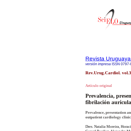
Revista Uruguaya
versión impresa
ISSN
0797-
Rev.Urug.Cardiol. vol.
Artículo original
Prevalencia, prese
fibrilación auricul
Prevalence, presentation an
outpatient cardiology clinic
Dres. Natalia Moreira, Horac