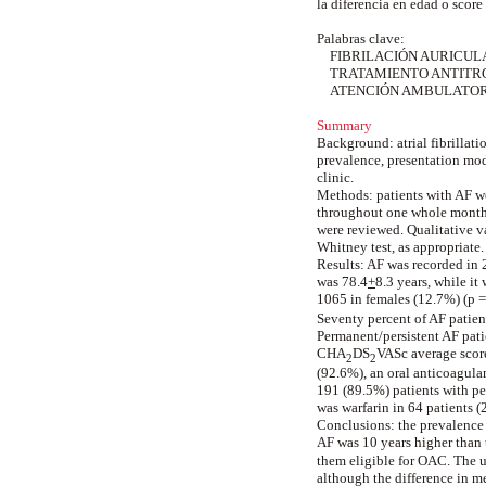
la diferencia en edad o scor
Palabras clave:
FIBRILACIÓN AURICUL
TRATAMIENTO ANTITR
ATENCIÓN AMBULATO
Summary
Background
: atrial fibrill
prevalence, presentation mod
clinic.
Methods
: patients with AF 
throughout one whole month 
were reviewed. Qualitative va
Whitney test, as appropriate
Results
: AF was recorded in 
was 78.4
+
8.3 years, while it
1065 in females (12.7%) (p
Seventy percent of AF patie
Permanent/persistent AF pati
CHA
DS
VASc average scor
2
2
(92.6%), an oral anticoagula
191 (89.5%) patients with pe
was warfarin in 64 patients 
Conclusions
: the prevalence
AF was 10 years higher than 
them eligible for OAC. The 
although the difference in m