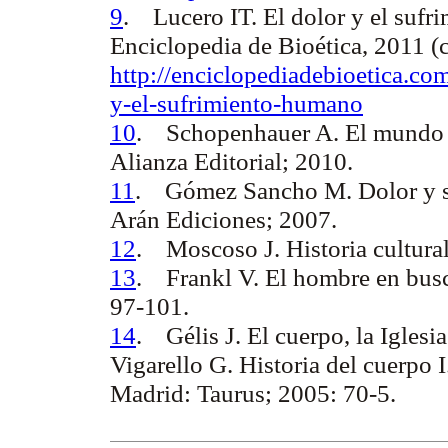
9
.
Lucero IT.
El dolor y el suf
Enciclopedia de Bioética, 2011 (
http://enciclopediadebioetica.co
y-el-sufrimiento-humano
10
.
Schopenhauer A.
El mundo 
Alianza Editorial; 2010.
11
.
Gómez Sancho M.
Dolor y s
Arán Ediciones; 2007.
12
.
Moscoso J.
Historia cultura
13
.
Frankl V.
El hombre en busc
97-101.
14
.
Gélis J.
El cuerpo, la Iglesi
Vigarello G. Historia del cuerpo I
Madrid: Taurus; 2005: 70-5.