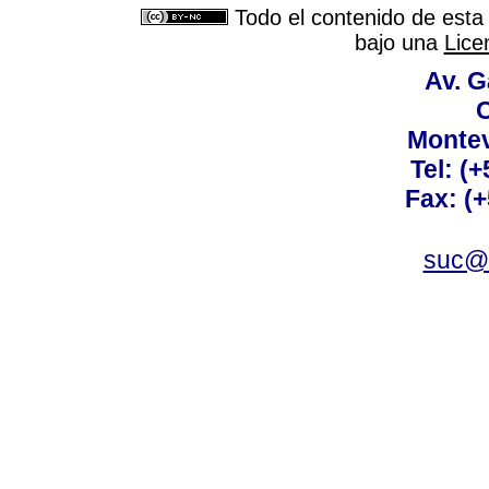
Todo el contenido de esta 
bajo una
Lice
Av. G
C
Montev
Tel: (
Fax: (
suc@a