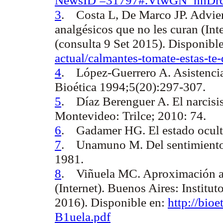
3
.
Costa L, De Marco JP.
Advier
analgésicos que no les curan (Int
(consulta 9 Set 2015). Disponibl
actual/calmantes-tomate-estas-te
4
.
López-Guerrero A.
Asistenci
Bioética 1994;5(20):297-307.
5
.
Díaz Berenguer A.
El narcis
Montevideo: Trilce; 2010: 74.
6
.
Gadamer HG.
El estado ocul
7
.
Unamuno M.
Del sentimiento
1981.
8
.
Viñuela MC.
Aproximación al 
(Internet). Buenos Aires: Institu
2016). Disponible en:
http://bio
B1uela.pdf