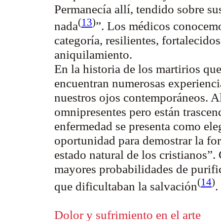
Permanecía allí, tendido sobre su
(
13
)
nada
”
. Los médicos conocemo
categoría, resilientes, fortalecido
aniquilamiento.
En la historia de los martirios q
encuentran numerosas experienci
nuestros ojos contemporáneos. All
omnipresentes pero están trascend
enfermedad se presenta como elegi
oportunidad para demostrar la fort
estado natural de los cristianos”
.
mayores probabilidades de purific
(
14
)
que dificultaban la salvación
.
Dolor y sufrimiento en el arte