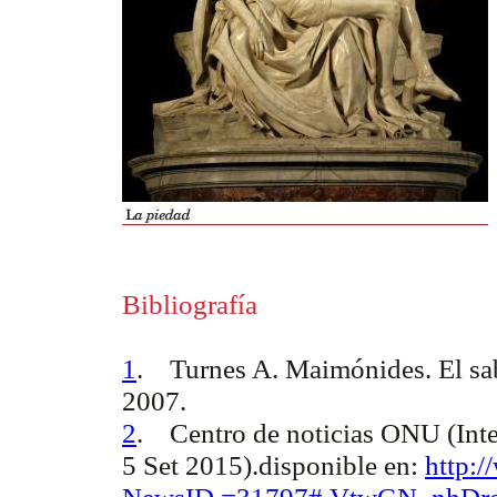
Bibliografía
1
.
Turnes A.
Maimónides. El sa
2007.
2
.
Centro de noticias ONU (Inte
5 Set 2015).disponible en:
http:/
NewsID =31797#.VtwGN_nhDr