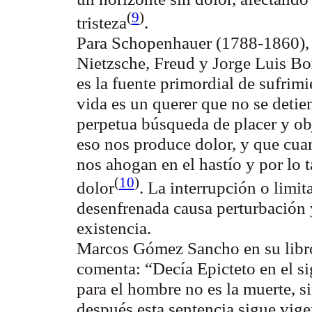
(
9
)
tristeza
.
Para Schopenhauer (1788-1860), e
Nietzsche, Freud y Jorge Luis Bor
es la fuente primordial de sufrim
vida es un querer que no se detie
perpetua búsqueda de placer y o
eso nos produce dolor, y que cua
nos ahogan en el hastío y por lo 
(
10
)
dolor
. La interrupción o limi
desenfrenada causa perturbación 
existencia.
Marcos Gómez Sancho en su lib
comenta:
“Decía Epicteto en el si
para el hombre no es la muerte, si
después esta sentencia sigue vige