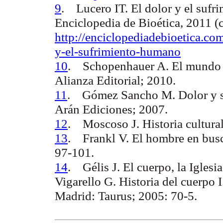
9
.
Lucero IT.
El dolor y el suf
Enciclopedia de Bioética, 2011 (
http://enciclopediadebioetica.co
y-el-sufrimiento-humano
10
.
Schopenhauer A.
El mundo 
Alianza Editorial; 2010.
11
.
Gómez Sancho M.
Dolor y s
Arán Ediciones; 2007.
12
.
Moscoso J.
Historia cultura
13
.
Frankl V.
El hombre en busc
97-101.
14
.
Gélis J.
El cuerpo, la Iglesi
Vigarello G. Historia del cuerpo I
Madrid: Taurus; 2005: 70-5.