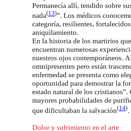
Permanecía allí, tendido sobre su
(
13
)
nada
”
. Los médicos conocemo
categoría, resilientes, fortalecido
aniquilamiento.
En la historia de los martirios q
encuentran numerosas experienci
nuestros ojos contemporáneos. All
omnipresentes pero están trascend
enfermedad se presenta como elegi
oportunidad para demostrar la fort
estado natural de los cristianos”
.
mayores probabilidades de purific
(
14
)
que dificultaban la salvación
.
Dolor y sufrimiento en el arte