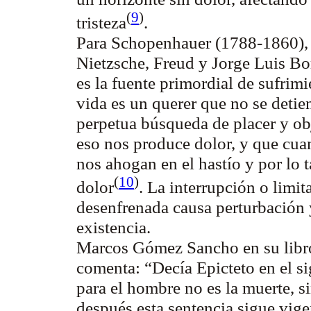
(
9
)
tristeza
.
Para Schopenhauer (1788-1860), e
Nietzsche, Freud y Jorge Luis Bor
es la fuente primordial de sufrim
vida es un querer que no se detie
perpetua búsqueda de placer y o
eso nos produce dolor, y que cua
nos ahogan en el hastío y por lo 
(
10
)
dolor
. La interrupción o limi
desenfrenada causa perturbación 
existencia.
Marcos Gómez Sancho en su lib
comenta:
“Decía Epicteto en el si
para el hombre no es la muerte, si
después esta sentencia sigue vige