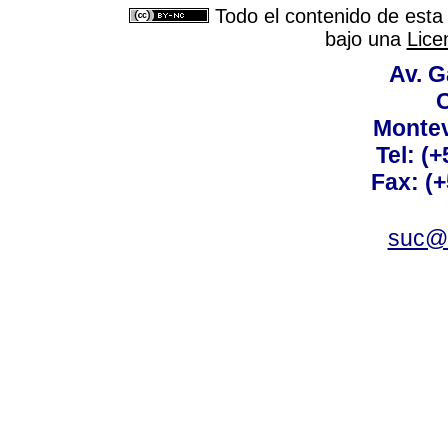
Todo el contenido de esta 
bajo una
Lice
Av. G
C
Montev
Tel: (
Fax: (
suc@a