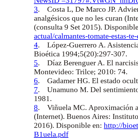
3
.
Costa L, De Marco JP.
Advier
analgésicos que no les curan (Int
(consulta 9 Set 2015). Disponibl
actual/calmantes-tomate-estas-te
4
.
López-Guerrero A.
Asistenci
Bioética 1994;5(20):297-307.
5
.
Díaz Berenguer A.
El narcis
Montevideo: Trilce; 2010: 74.
6
.
Gadamer HG.
El estado ocul
7
.
Unamuno M.
Del sentimiento
1981.
8
.
Viñuela MC.
Aproximación al 
(Internet). Buenos Aires: Institu
2016). Disponible en:
http://bio
B1uela.pdf