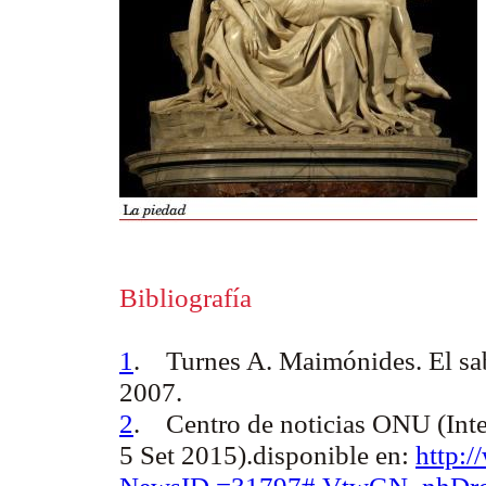
Bibliografía
1
.
Turnes A.
Maimónides. El sa
2007.
2
.
Centro de noticias ONU (Inte
5 Set 2015).disponible en:
http:/
NewsID =31797#.VtwGN_nhDr