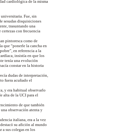
idad cardiológica de la misma
universitaria. Fue, sin
de sesudas disquisiciones
iente, trasuntando una
e certezas con frecuencia
 tan pintoresca como de
ía que “ponerle la cancha en
obre”, en referencia a la
rdíaca, insistía en que los
ente tenía una evolución
acía constar en la historia
recía dudas de interpretación,
cto fuera acuñado el
ca, y era habitual observarlo
e alta de la UCI para el
vencimiento de que también
n una observación atenta y
encia italiana, era a la vez
 destacó su afición al mundo
r a sus colegas en los