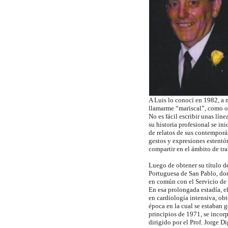
A Luis lo conocí en 1982, a 
llamarme “mariscal”, como ot
No es fácil escribir unas lín
su historia profesional se i
de relatos de sus contempor
gestos y expresiones estentór
compartir en el ámbito de tr
Luego de obtener su título d
Portuguesa de San Pablo, do
en común con el Servicio de 
En esa prolongada estadía, e
en cardiología intensiva, ob
época en la cual se estaban 
principios de 1971, se incor
dirigido por el Prof. Jorge D