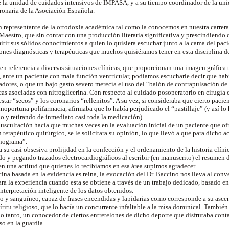
de la unidad de cuidados intensivos de IMPASA, y a su tiempo coordinador de la un
oronaria de la Asociación Española.
n representante de la ortodoxia académica tal como la conocemos en nuestra carrera 
aestro, que sin contar con una producción literaria significativa y prescindiendo 
itir sus sólidos conocimientos a quien lo quisiera escuchar junto a la cama del pac
ones diagnósticas y terapéuticas que muchos quisiéramos tener en esta disciplina d
 en referencia a diversas situaciones clínicas, que proporcionan una imagen gráfica
, ante un paciente con mala función ventricular, podíamos escucharle decir que hab
adores, o que un bajo gasto severo merecía el uso del “balón de contrapulsación de p
as asociadas con nitroglicerina. Con respecto al cuidado posoperatorio en cirugía ca
star “secos” y los coronarios “rellenitos”. A su vez, si consideraba que cierto paci
noportuna polifarmacia, afirmaba que lo había perjudicado el “pastillaje” (y así lo h
no y retirando de inmediato casi toda la medicación).
 auscultación hacía que muchas veces en la evaluación inicial de un paciente que of
n terapéutico quirúrgico, se le solicitara su opinión, lo que llevó a que para dicho a
inograma”.
ra su casi obsesiva prolijidad en la confección y el ordenamiento de la historia clíni
o y pegando trazados electrocardiográficos al escribir (en manuscrito) el resumen d
 en una actitud que quienes lo recibíamos en esa área supimos agradecer.
na basada en la evidencia es reina, la evocación del Dr. Baccino nos lleva al con
ra la experiencia cuando esta se obtiene a través de un trabajo dedicado, basado e
interpretación inteligente de los datos obtenidos.
 y sanguíneo, capaz de frases encendidas y lapidarias como corresponde a su ascend
ritu religioso, que lo hacía un concurrente infaltable a la misa dominical. También
 lo tanto, un conocedor de ciertos entretelones de dicho deporte que disfrutaba conta
so en la guardia.