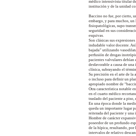
médico intensivista titular 
institución y de la unidad c
Baccino no fue, por cierto, u
embargo, y para muchos, un M
fisiopatológicas, supo transm
seguridad en sus consideraci
esquivas.
Son clásicas sus expresiones
indudable valor docente. Así
bajada” utilizando vasodilat
perfusión de drogas inotrópic
pacientes valvulares debían e
desfavorable a causa de una i
clínica, subrayando el térmi
Su precisión en el arte de la
o incluso para definir un pla
apropiado nombre de “bacc
Otra característica notable e
en el cuarto médico recortand
traslado del paciente a piso,
En una época donde la medici
queda un importante lugar pa
reiterada del paciente y una 
Hombre de carácter expansivo
poseedor de un profundo espí
de la hípica, resultando, por
intervalos de relativo descan