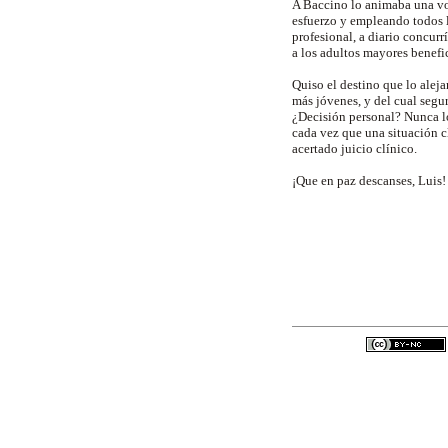
A Baccino lo animaba una voc
esfuerzo y empleando todos l
profesional, a diario concurr
a los adultos mayores benefic
Quiso el destino que lo alej
más jóvenes, y del cual segu
¿Decisión personal? Nunca lo
cada vez que una situación c
acertado juicio clínico.
¡Que en paz descanses, Luis!