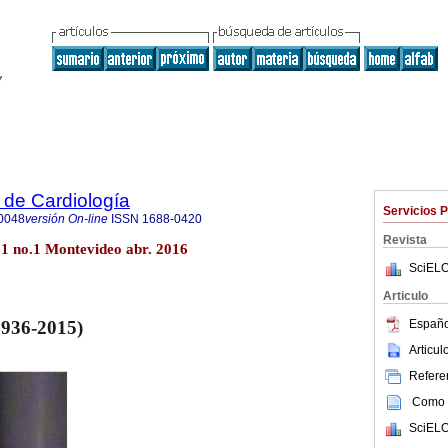
 de Cardiología
Servicios 
0048
versión On-line
ISSN
1688-0420
Revista
31 no.1 Montevideo abr. 2016
SciELO
Articulo
Españo
(1936-2015)
Articu
Referen
Como c
SciELO