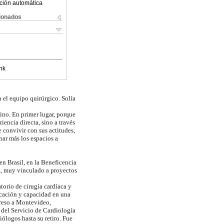
ción automática
cionados
nk
 el equipo quirúrgico. Solía
cino. En primer lugar, porque
encia directa, sino a través
convivir con sus actitudes,
enar más los espacios a
n Brasil, en la Beneficencia
z, muy vinculado a proyectos
torio de cirugía cardíaca y
icación y capacidad en una
greso a Montevideo,
 del Servicio de Cardiología
iólogos hasta su retiro. Fue