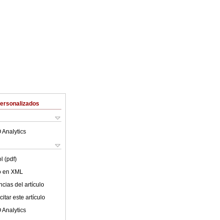
Personalizados
 Analytics
l (pdf)
lo en XML
cias del artículo
itar este artículo
 Analytics