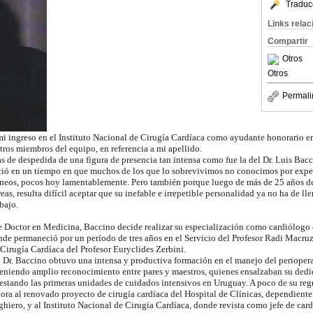
Traduc
Links rela
Compartir
Otros
Otros
Permali
mi ingreso en el Instituto Nacional de Cirugía Cardíaca como ayudante honorario en
ros miembros del equipo, en referencia a mi apellido.
eas de despedida de una figura de presencia tan intensa como fue la del Dr. Luis Bac
nició en un tiempo en que muchos de los que lo sobrevivimos no conocimos por experi
áneos, pocos hoy lamentablemente. Pero también porque luego de más de 25 años de 
eas, resulta difícil aceptar que su inefable e irrepetible personalidad ya no ha de ll
abajo.
e Doctor en Medicina, Baccino decide realizar su especialización como cardiólogo e
nde permaneció por un período de tres años en el Servicio del Profesor Radi Macru
Cirugía Cardíaca del Profesor Euryclides Zerbini.
l Dr. Baccino obtuvo una intensa y productiva formación en el manejo del periopera
teniendo amplio reconocimiento entre pares y maestros, quienes ensalzaban su ded
gestando las primeras unidades de cuidados intensivos en Uruguay. A poco de su re
pora al renovado proyecto de cirugía cardíaca del Hospital de Clínicas, dependiente
ighiero, y al Instituto Nacional de Cirugía Cardíaca, donde revista como jefe de card