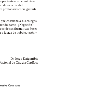
us pacientes con el máximo
al de su actividad
a prestar asistencia gratuita
l que enseñaba a sus colegas
uerido barrio. ¿Negación?
o de sus ilustrativas frases
a fuerza de trabajo, tesón y
Dr. Jorge Estigarribia
 Nacional de Cirugía Cardíaca
Creative Commons