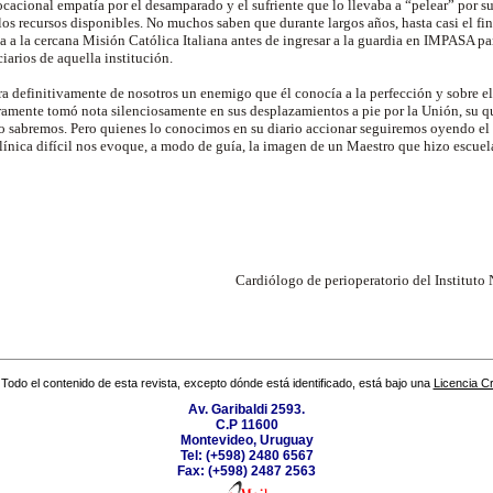
acional empatía por el desamparado y el sufriente que lo llevaba a “pelear” por s
os recursos disponibles. No muchos saben que durante largos años, hasta casi el fin
ía a la cercana Misión Católica Italiana antes de ingresar a la guardia en IMPASA par
iarios de aquella institución.
ara definitivamente de nosotros un enemigo que él conocía a la perfección y sobre e
ramente tomó nota silenciosamente en sus desplazamientos a pie por la Unión, su q
 sabremos. Pero quienes lo conocimos en su diario accionar seguiremos oyendo el ec
línica difícil nos evoque, a modo de guía, la imagen de un Maestro que hizo escuela 
Cardiólogo de perioperatorio del Instituto
Todo el contenido de esta revista, excepto dónde está identificado, está bajo una
Licencia 
Av. Garibaldi 2593.
C.P 11600
Montevideo, Uruguay
Tel: (+598) 2480 6567
Fax: (+598) 2487 2563