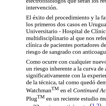
electrofisiólogos que serán los re
intervención.
El éxito del procedimiento y la f
los primeros dos casos en Urugua
Universitario - Hospital de Clínica
multidisciplinario al que nos refe
clínica de pacientes portadores d
riesgo de sangrado con anticoagu
Como ocurre con cualquier nuevo 
un riesgo inherente a la curva de 
significativamente con la experie
de la técnica, tal como quedó dem
TM
Watchman
en el
Continued Ac
TM
Plug
en un reciente estudio mu
(
1
,
2
)