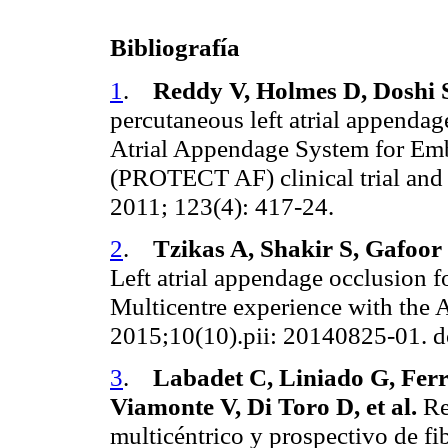
Bibliografía
1
.
Reddy V, Holmes D, Doshi S
percutaneous left atrial appendag
Atrial Appendage System for Embo
(PROTECT AF) clinical trial and t
2011; 123(4): 417-24.
2
.
Tzikas A, Shakir S, Gafoor 
Left atrial appendage occlusion for
Multicentre experience with the 
2015;10(10).pii: 20140825-01.
3
.
Labadet C, Liniado G, Ferr
Viamonte V, Di Toro D, et al.
Re
multicéntrico y prospectivo de fi