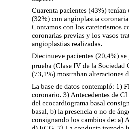
Cuarenta pacientes (43%) tenían u
(32%) con
angioplastia
coronari
Contamos con los cateterismos co
coronarias previas y los vasos tra
angioplastias
realizadas.
Diecinueve pacientes (20,4%) se
prueba (Clase IV de la Sociedad 
(73,1%) mostraban alteraciones d
La base de datos contempló: 1) Fi
coronario. 3) Antecedentes de CI
del ecocardiograma basal consig
basal, b) la presencia o no de án
consignando los cambios de: a) A
d) ECG. 7) La conducta tomada l