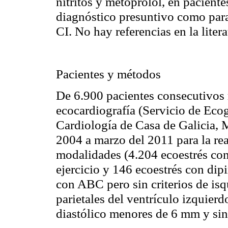
nitritos y
metoprolol
, en paciente
diagnóstico presuntivo como para
CI. No hay referencias en la litera
Pacientes y métodos
De 6.900 pacientes consecutivos 
ecocardiografía
(Servicio de Eco
Cardiología de Casa de Galicia, 
2004 a marzo del 2011 para la re
modalidades (4.204
ecoestrés
co
ejercicio y 146
ecoestrés
con
dip
con ABC pero sin criterios de isq
parietales del ventrículo izquier
diastólico menores de 6
mm
y sin