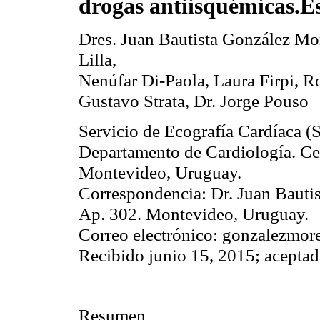
drogas
antiisquémicas.E
Dres
. Juan Bautista González Mo
Lilla
,
Nenúfar Di-Paola, Laura
Firpi
,
R
Gustavo
Strata
, Dr. Jorge
Pouso
Servicio de Ecografía
Cardíaca
(S
Departamento de Cardiología. Cen
Montevideo, Uruguay.
Correspondencia: Dr. Juan Bauti
Ap
. 302. Montevideo, Uruguay.
Correo electrónico:
gonzalezmor
Recibido junio 15, 2015; aceptad
Resumen