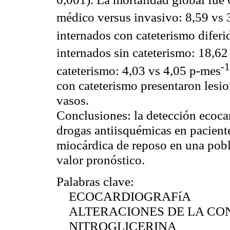
médico versus
invasivo
: 8,59
vs
3
internados con cateterismo difer
internados sin cateterismo: 18,6
-1
cateterismo: 4,03
vs
4,05 p-mes
con cateterismo presentaron lesi
vasos.
Conclusiones:
la detección
ecoca
drogas
antiisquémicas
en pacient
miocárdica de reposo en una pobl
valor pronóstico.
Palabras clave:
ECOCARDIOGRAFíA
ALTERACIONES DE LA CO
NITROGLICERINA