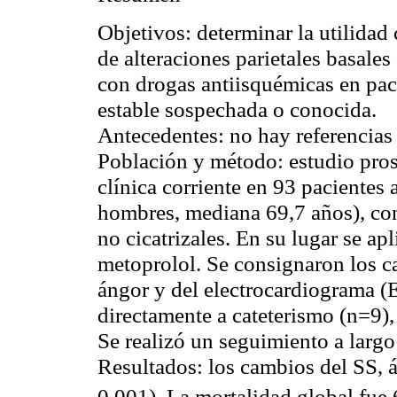
Objetivos:
determinar la utilidad 
de alteraciones parietales
basales
con drogas
antiisquémicas
en pac
estable sospechada o conocida.
Antecedentes:
no hay referencias e
Población y método:
estudio pro
clínica corriente en 93 pacientes
hombres, mediana 69,7 años), co
no
cicatrizales
. En su lugar se ap
metoprolol
. Se consignaron los 
ángor y del electrocardiograma (
directamente a cateterismo (n=9),
Se realizó un seguimiento a largo
Resultados:
los cambios
del SS, 
0,001). La mortalidad global fue