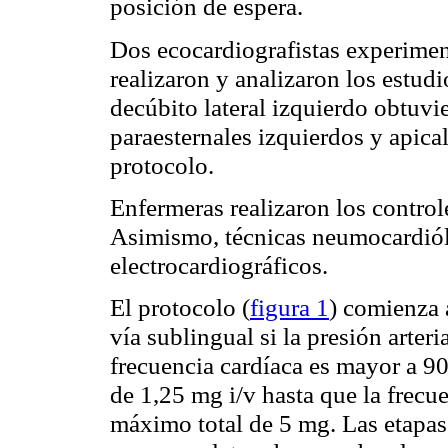
posición de espera.
Dos
ecocardiografistas
experime
realizaron y analizaron los estud
decúbito lateral izquierdo obtuvi
paraesternales
izquierdos y apical
protocolo.
Enfermeras realizaron los controle
Asimismo, técnicas
neumocardió
electrocardiográficos.
El protocolo (
figura 1
) comienza 
vía sublingual si la presión arter
frecuencia
cardíaca
es mayor a 9
de 1,25
mg
i/v hasta que la frecu
máximo total de 5
mg
. Las etapa