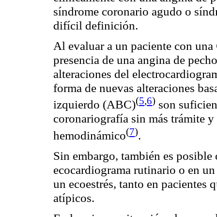
síndrome coronario agudo o síndr
difícil definición.
Al evaluar a un paciente con una 
presencia de una angina de pech
alteraciones del electrocardiogr
forma de nuevas alteraciones
bas
(
5
,
6
)
izquierdo (ABC)
son suficien
coronariografía
sin más trámite y
(
7
)
hemodinámico
.
Sin embargo, también es posible o
ecocardiograma rutinario o en un
un
ecoestrés
, tanto en pacientes 
atípicos.