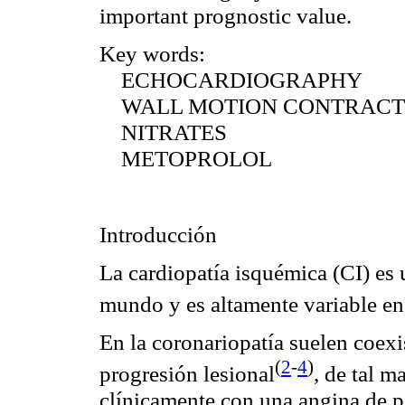
important prognostic value.
Key words:
ECHOCARDIOGRAPHY
WALL MOTION CONTRACTI
NITRATES
METOPROLOL
Introducción
La cardiopatía
isquémica
(CI) es 
mundo y es altamente variable en 
En la
coronariopatía
suelen coexis
(
2
-
4
)
progresión
lesional
, de tal m
clínicamente con una angina de p