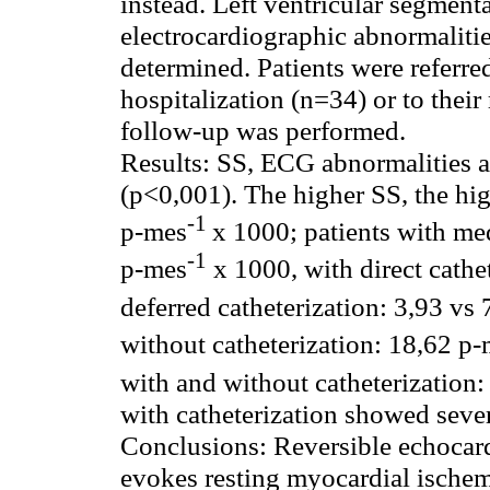
instead. Left ventricular segment
electrocardiographic
abnormalitie
determined. Patients were referred
hospitalization (n=34) or to thei
follow-up was performed.
Results:
SS, ECG abnormalities an
(p<0,001). The higher SS, the hig
-1
p-mes
x 1000; patients with med
-1
p-mes
x 1000, with direct cathet
deferred catheterization: 3,93
vs
7
without catheterization: 18,62 p
with and without catheterization
with catheterization showed sever
Conclusions:
Reversible
echocar
evokes resting myocardial ischem