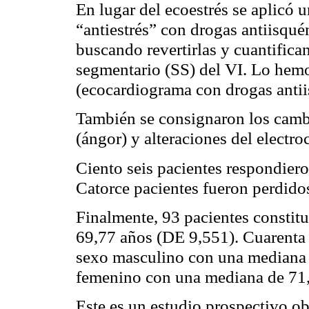
En lugar del
ecoestrés
se aplicó 
“antiestrés” con drogas
antiisqué
buscando revertirlas y cuantific
segmentario (SS) del VI. Lo he
(ecocardiograma con drogas
anti
También se consignaron los camb
(ángor) y alteraciones del elect
Ciento seis pacientes respondier
Catorce pacientes fueron perdido
Finalmente, 93 pacientes constit
69,77 años (DE 9,551). Cuarenta
sexo masculino con una mediana 
femenino con una mediana de 71
Este es un estudio prospectivo
ob