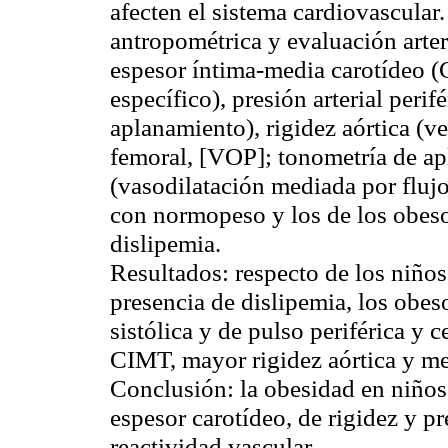
afecten el sistema cardiovascular.
antropométrica y evaluación arte
espesor íntima-media
carotídeo
(
específico), presión arterial perifé
aplanamiento), rigidez aórtica (
femoral, [VOP];
tonometría
de ap
(
vasodilatación
mediada por flujo
con
normopeso
y los de los obeso
dislipemia
.
Resultados:
respecto de los niño
presencia de
dislipemia
, los obes
sistólica y de pulso
periférica
y ce
CIMT, mayor rigidez aórtica y m
Conclusión:
la obesidad en niño
espesor
carotídeo
, de rigidez y p
reactividad vascular.