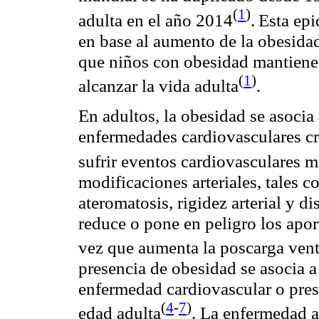
(
1
)
adulta en el año 2014
.
Esta epi
en base al aumento de la obesidad
que niños con obesidad mantienen
(
1
)
alcanzar la vida
adulta
.
En adultos, la obesidad se asocia
enfermedades cardiovasculares cr
sufrir eventos cardiovasculares
m
modificaciones arteriales, tales
ateromatosis
, rigidez arterial y 
reduce o pone en peligro los aporte
vez que aumenta la poscarga ven
presencia de obesidad se asocia 
enfermedad cardiovascular o presen
(
4
-
7
)
edad
adulta
. La enfermedad
a