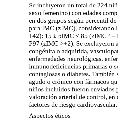
Se incluyeron un total de 224 niñ
sexo femenino) con edades compre
en dos grupos según percentil de 
para IMC (
zIMC
), considerando 
142): 15 £
pIMC
< 85 (
zIMC
³ –1
P97 (
zIMC
>+2). Se excluyeron a
congénita o adquirida,
vasculopat
enfermedades neurológicas, enfer
inmunodeficiencias primarias o s
contagiosas o diabetes. También 
agudo o crónico con fármacos que
niños incluidos fueron enviados 
valoración arterial de control, e
factores de riesgo cardiovascular
Aspectos éticos