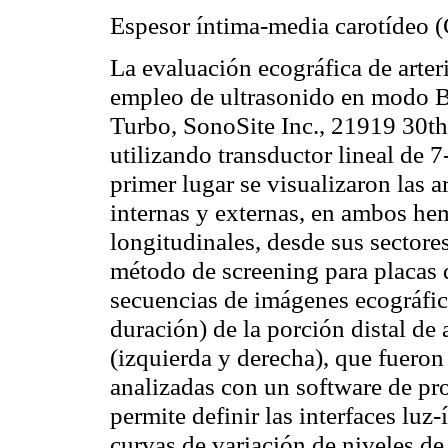
Espesor íntima-media
carotídeo
(
La evaluación
ecográfica
de arter
empleo de ultrasonido en modo 
Turbo,
SonoSite
Inc., 21919 30t
utilizando transductor lineal de 
primer lugar se visualizaron las a
internas y externas, en ambos
he
longitudinales, desde sus sectore
método de
screening
para placas 
secuencias de imágenes
ecográfi
duración) de la porción distal de
(izquierda y derecha), que fuero
analizadas con un software de pr
permite definir las interfaces luz
curvas de variación de niveles de