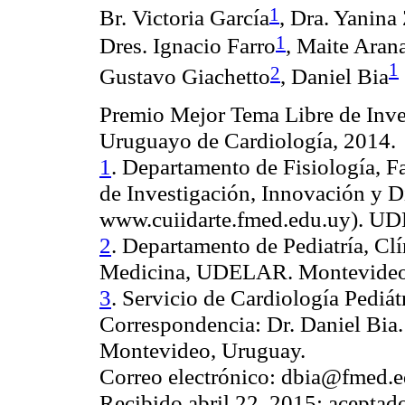
1
Br
. Victoria García
, Dra.
Yanina
1
Dres
. Ignacio Farro
, Maite Aran
1
2
Gustavo Giachetto
, Daniel Bia
Premio Mejor Tema Libre de Inve
Uruguayo de Cardiología, 2014.
1
. Departamento de Fisiología, F
de Investigación, Innovación y Di
www.cuiidarte.fmed.edu.uy
). UD
2
. Departamento de Pediatría, Clí
Medicina, UDELAR. Montevideo
3
. Servicio de Cardiología Pediát
Correspondencia: Dr. Daniel
Bia
Montevideo, Uruguay.
Correo electrónico:
dbia@fmed.e
Recibido abril 22, 2015; aceptad