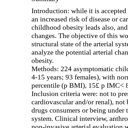
Introduction:
while it is accepted 
an increased risk of disease or car
childhood obesity leads also, and 
changes. The objective of this wo
structural state of the arterial sy
analyze the potential arterial cha
obesity.
Methods:
224 asymptomatic child
4-15 years; 93 females), with no
percentile (p BMI), 15
£
p IMC< 8
Inclusion criteria were: not to pr
cardiovascular and/or renal), not 
drugs consumers or being under tr
system. Clinical interview, anthr
non-invasive arterial evaluation