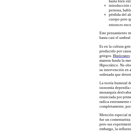
hasta bien en
introducción 
persona, habl
pérdida del a
cuerpo pero qu
entonces encon
Este pensamiento má
hasta casi el umbral
Es en la
cultura gri
producido por causas
griegos.
Hipócrates
manera funda la med
Hipocrático. No obst
su intervención en a
ordenada que determ
La
teoría humoral
de
isonomía
dependía d
monarquía
derivaba
enunciada por prime
radica enteramente e
completamente, por 
Mención especial 
fue un comentarista
pero sus experimento
embargo, la influen