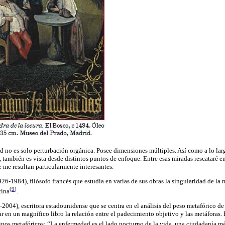
 no es solo perturbación orgánica. Posee dimensiones múltiples. Así como a lo largo
 también es vista desde distintos puntos de enfoque. Entre esas miradas rescataré en 
me resultan particularmente interesantes.
26-1984), filósofo francés que estudia en varias de sus obras la singularidad de la
(
9
)
cina
.
2004), escritora estadounidense que se centra en el análisis del peso metafórico de
 en un magnífico libro la relación entre el padecimiento objetivo y las metáforas. E
inos metafóricos:
“L
a
enfermedad es el lado nocturno de la vida, una ciudadanía más