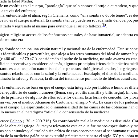
trada la Edad Media;
de un espíritu en el cuerpo, “patología” que solo conoce el brujo o curandero, y q
a a través del enfermo;
lma, entendiendo el alma, según Clements, como “una sombra o doble tenue”, es de
e no es el cuerpo material. Esa sombra tenue puede ser robada, salir del cuerpo, pu
(
6
)
trarla y regresarla al mismo para evitar que el sujeto fallezca
.
gico-religioso acerca de los fenómenos naturales, de base inmaterial, se adentra e
 de nuestra era.
ega
donde se incuba una visión natural y racionalista de la enfermedad. Esta se con
 identificables y prevenibles, que aleja a los seres humanos del ideal de armonía y
(c 460 aC – c 370 aC ), considerado el padre de la medicina, no solo avanza en esta
icina preventiva y establece, además, algunos principios éticos de la práctica médi
ante esta concepción naturalista de los procesos biológicos alterados, los griegos 
suntos relacionados con la salud y la enfermedad: Esculapio, el dios de la medicina;
inaba la salud, y Panacea, la diosa del tratamiento por medio de hierbas curativas.
 la enfermedad se basa en que el cuerpo está integrado por fluidos o humores difere
el equilibrio de cuatro humores (flema, sangre, bilis amarilla y bilis negra). En ca
 de la primacía de alguno de ellos sobre los demás. Esta forma de concebir los proc
ra vez por el médico Alcmeón de Crotona en el siglo V aC. La causa de los padecim
n el cuerpo. La espiritualidad o inmaterialidad de las causas de las dolencias han 
lo menos en el paradigma “oficial” o consensuado de la medicina.
merece
Galeno
(130–c 200-216). Su contribución real a la medicina es discutida. C
 de la obra del griego. Su mayor relevancia está en que fue menos especulativo y m
s con animales y el traslado sin crítica de esas observaciones al ser humano tuvie
cia de la medicina galénica se extendió prácticamente hasta el siglo XV y su obra t