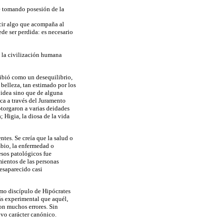
ue tomando posesión de la
cir algo que acompaña al
ede ser perdida: es necesario
n la civilización humana
cibió como un desequilibrio,
 belleza, tan estimado por los
 idea sino que de alguna
ca a través del Juramento
otorgaron a varias deidades
 Higia, la diosa de la vida
ntes. Se creía que la salud o
mbio, la enfermedad o
esos patológicos fue
ientos de las personas
desaparecido casi
omo discípulo de Hipócrates
ás experimental que aquél,
ron muchos errores. Sin
uvo carácter canónico.