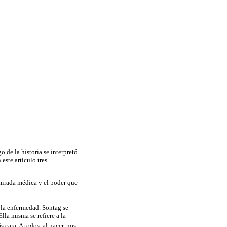
 de la historia se interpretó
este artículo tres
 mirada médica y el poder que
 la enfermedad. Sontag se
lla misma se refiere a la
 cara. A todos, al nacer, nos