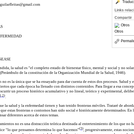
Traduc
raguilarfleitas@gmail.com
Links rela
Compartir
Otros
AS
Otros
ENFERMEDAD
Permali
SEASE
dida, la salud es “el completo estado de bienestar físico, mental y social y no sol
 (Preámbulo de la constitución de la Organización Mundial de la Salud, 1946).
n no es la única que se ha ensayado para dar cuenta de estos dos procesos. Salud y
iertos que cada época ha llenado con distintos contenidos. Para llegar a esa concep
scurrir un proceso histórico acumulativo y no lineal, teórico y experimental, delib
1
,2
)
.
que la salud y la enfermedad tienen y han tenido fronteras móviles. Trataré de abord
 que estas fronteras o contornos han sido social e históricamente determinados. En l
nsar diferentes acerca de estos temas.
amientos no es una distracción teórica destinada al entretenimiento de los que no h
(
3
)
dice
“lo que pensamos determina lo que hacemos”
, progresivamente, estas nocio