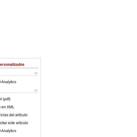
Personalizados
 Analytics
l (pdf)
lo en XML
cias del artículo
itar este artículo
 Analytics