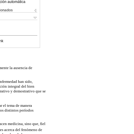
ción automática
cionados
nk
amente la ausencia de
 enfermedad han sido,
ción integral del bien
erativo y demostrativo que se
ar el tema de manera
os distintos períodos
acen medicina, sino que, fiel
nes acerca del fenómeno de