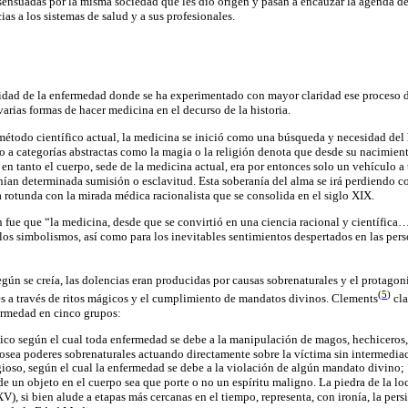
ensuadas por la misma sociedad que les dio origen y pasan a encauzar la agenda de 
ias a los sistemas de salud y a sus profesionales.
d
lidad de la enfermedad donde se ha experimentado con mayor claridad ese proceso 
arias formas de hacer medicina en el decurso de la historia.
método científico actual, la medicina se inició como una búsqueda y necesidad de
rio a categorías abstractas como la magia o la religión denota que desde su nacimien
 en tanto el cuerpo, sede de la medicina actual, era por entonces solo un vehículo a
nían determinada sumisión o esclavitud. Esta soberanía del alma se irá perdiendo co
 rotunda con la mirada médica racionalista que se consolida en el siglo XIX.
n fue que
“la medicina, desde que se convirtió en una ciencia racional y científica…
 los simbolismos, así como para los inevitables sentimientos despertados en las pers
según se creía, las dolencias eran producidas por causas sobrenaturales y el protago
(
5
)
s a través de ritos mágicos y el cumplimiento de mandatos divinos. Clements
cla
ermedad en cinco grupos:
co según el cual toda enfermedad se debe a la manipulación de magos, hechiceros, 
osea poderes sobrenaturales actuando directamente sobre la víctima sin intermedi
gioso, según el cual la enfermedad se debe a la violación de algún mandato divino;
de un objeto en el cuerpo sea que porte o no un espíritu maligno.
La piedra de la lo
V), si bien alude a etapas más cercanas en el tiempo, representa, con ironía, la pers