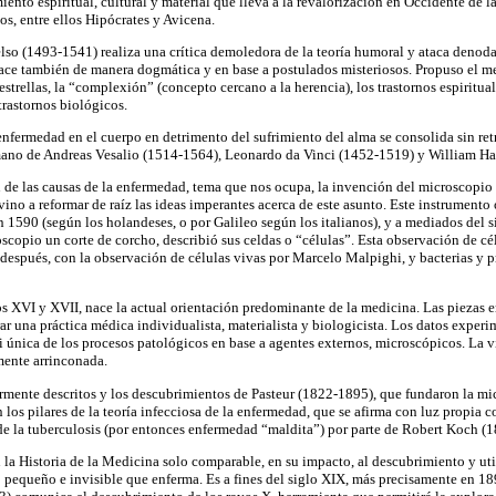
nto espiritual, cultural y material que lleva a la revalorización en Occidente de la
cos, entre ellos Hipócrates y Avicena.
lso (1493-1541) realiza una crítica demoledora de la teoría humoral y ataca deno
ce también de manera dogmática y en base a postulados misteriosos. Propuso el me
strellas, la “complexión” (concepto cercano a la herencia), los trastornos espiritua
trastornos biológicos.
enfermedad en el cuerpo en detrimento del sufrimiento del alma se consolida sin ret
mano de Andreas Vesalio (1514-1564), Leonardo da Vinci (1452-1519) y William H
 de las causas de la enfermedad, tema que nos ocupa, la invención del microscopio
ino a reformar de raíz las ideas imperantes acerca de este asunto. Este instrumento
n 1590 (según los holandeses, o por Galileo según los italianos), y a mediados del 
scopio un corte de corcho, describió sus celdas o “células”. Esta observación de cé
espués, con la observación de células vivas por Marcelo Malpighi, y bacterias y 
los XVI y XVII, nace la actual orientación predominante de la medicina. Las piezas 
ar una práctica médica individualista, materialista y biologicista. Los datos experi
i única de los procesos patológicos en base a agentes externos, microscópicos. La v
mente arrinconada.
rmente descritos y los descubrimientos de Pasteur (1822-1895), que fundaron la mi
 los pilares de la
teoría infecciosa
de la enfermedad, que se afirma con luz propia c
de la tuberculosis (por entonces enfermedad “maldita”) por parte de Robert Koch (
a Historia de la Medicina solo comparable, en su impacto, al descubrimiento y ut
lo pequeño e invisible que enferma. Es a fines del siglo XIX, más precisamente en 