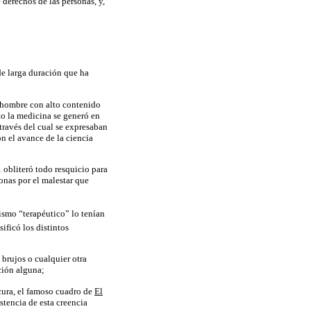
derechos de las personas, y,
de larga duración que ha
l hombre con alto contenido
to la medicina se generó en
 través del cual se expresaban
n el avance de la ciencia
 obliteró todo resquicio para
onas por el malestar que
nismo “terapéutico” lo tenían
sificó los distintos
brujos o cualquier otra
ación alguna;
cura
, el famoso cuadro de
El
istencia de esta creencia