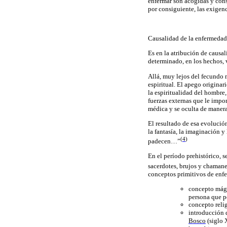
enfermar son acogidas y cons
por consiguiente, las exigenc
Causalidad de la enfermeda
Es en la atribución de causa
determinado, en los hechos, v
Allá, muy lejos del fecundo 
espiritual. El apego origina
la espiritualidad del hombre,
fuerzas externas que le impo
médica y se oculta de manera
El resultado de esa evolució
la fantasía, la imaginación y
(
4
)
padecen
…”
En el
período prehistórico
, 
sacerdotes, brujos y chamane
conceptos primitivos de enf
concepto mági
persona que p
concepto reli
introducción 
Bosco
(siglo X