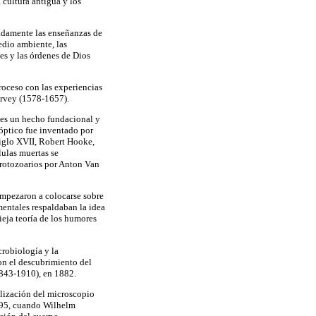
 cultura antigua y los
dadamente las enseñanzas de
dio ambiente, las
les y las órdenes de Dios
roceso con las experiencias
arvey (1578-1657).
 es un hecho fundacional y
 óptico fue inventado por
siglo XVII, Robert Hooke,
lulas muertas se
protozoarios por Anton Van
empezaron a colocarse sobre
mentales respaldaban la idea
ieja teoría de los humores
crobiología y la
on el descubrimiento del
1843-1910), en 1882.
ilización del microscopio
1895, cuando Wilhelm