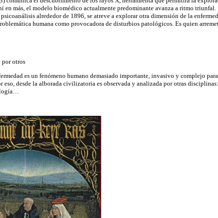
 comunica el descubrimiento de los rayos X, herramienta que permitirá la explora
hí en más, el modelo biomédico actualmente predominante avanza a ritmo triunfal
psicoanálisis alrededor de 1896, se atreve a explorar otra dimensión de la enfermed
problemática humana como provocadora de disturbios patológicos. Es quien arremet
 por otros
enfermedad es un fenómeno humano demasiado importante, invasivo y complejo para
 eso, desde la alborada civilizatoria es observada y analizada por otras disciplinas: la
pología…