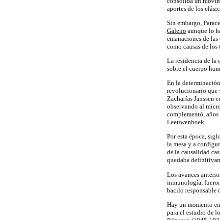
consolida un movimie
aportes de los clási
Sin embargo
,
Parace
Galeno
aunque lo ha
emanaciones de las e
como causas de los 
La residencia de la 
sobre el cuerpo hu
En la determinación
revolucionario que v
Zacharías Janssen e
observando al micro
complementó, años d
Leeuwenhoek.
Por esta época, sig
la mesa y a configur
de la causalidad cas
quedaba definitiva
Los avances anterio
inmunología, fueron
bacilo responsable 
Hay un momento en l
para el estudio de 