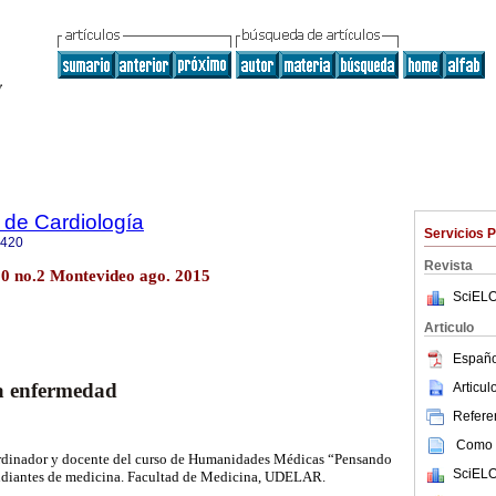
 de Cardiología
Servicios 
0420
Revista
30 no.2 Montevideo ago. 2015
SciELO
Articulo
Españo
la enfermedad
Articu
Referen
Como c
rdinador y docente del curso de Humanidades Médicas “Pensando
SciELO
udiantes de medicina. Facultad de Medicina, UDELAR.