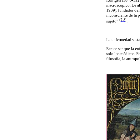
Röntgen (1845-1923)
macroscópico. De a
1939), fundador del 
inconsciente de la 
(
7
,
8
)
sujeto”
.
La enfermedad vista
Parece ser que la 
solo los médicos. Por
filosofía, la antro