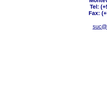
Montev
Tel: (
Fax: (
suc@a