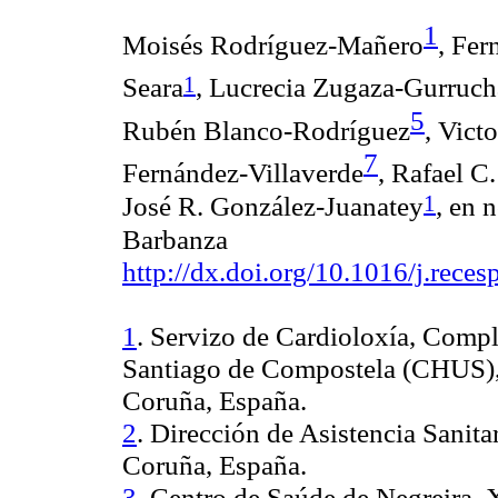
1
Moisés Rodríguez-Mañero
, Fe
1
Seara
,
Lucrecia Zugaza-Gurruc
5
Rubén Blanco-Rodríguez
,
Victo
7
Fernández-Villaverde
,
Rafael C.
1
José R. González-Juanatey
,
en n
Barbanza
http://dx.doi.org/10.1016/j.rece
1
. Servizo de Cardioloxía, Compl
Santiago de Compostela (CHUS)
Coruña, España.
2
. Dirección de Asistencia Sani
Coruña, España.
3
. Centro de Saúde de Negreira, 