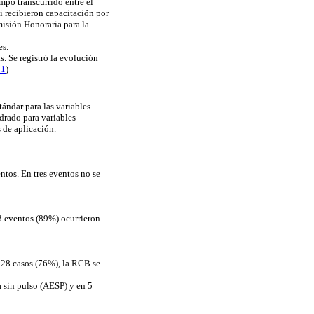
mpo transcurrido entre el
si recibieron capacitación por
isión Honoraria para la
es.
s. Se registró la evolución
11
)
.
tándar para las variables
adrado para variables
s de aplicación.
ntos. En tres eventos no se
33 eventos (89%) ocurrieron
n 28 casos (76%), la RCB se
a sin pulso (AESP) y en 5