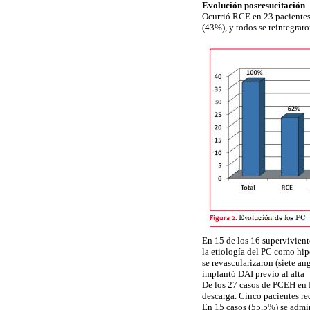
Evolución posresucitación
Ocurrió RCE en 23 pacientes 
(43%), y todos se reintegraro
En 15 de los 16 superviviente
la etiología del PC como hipó
se revascularizaron (siete a
implantó DAI previo al alta
De los 27 casos de PCEH en F
descarga. Cinco pacientes rec
En 15 casos (55,5%) se admin