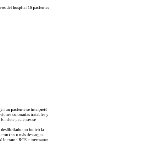
vos del hospital 16 pacientes
(en un paciente se interpretó
siones coronarias tratables y
 En siete pacientes se
desfibrilador no indicó la
ieron tres o más descargas.
0%) lograron RCE e ingresaron