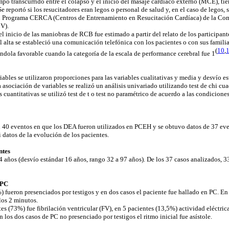
mpo transcurrido entre el colapso y el inicio del masaje cardíaco externo (MCE), tie
e reportó si los resucitadores eran legos o personal de salud y, en el caso de legos, 
el Programa CERCA (Centros de Entrenamiento en Resucitación Cardíaca) de la Com
CV).
el inicio de las maniobras de RCB fue estimado a partir del relato de los participant
 alta se estableció una comunicación telefónica con los pacientes o con sus familia
(
10
,
ándola favorable cuando la categoría de la escala de performance cerebral fue 1
riables se utilizaron proporciones para las variables cualitativas y media y desvío es
la asociación de variables se realizó un análisis univariado utilizando test de chi cu
es cuantitativas se utilizó test de t o test no paramétrico de acuerdo a las condicione
n 40 eventos en que los DEA fueron utilizados en PCEH y se obtuvo datos de 37 eve
 datos de la evolución de los pacientes.
entes
 años (desvío estándar 16 años, rango 32 a 97 años). De los 37 casos analizados, 
l PC
) fueron presenciados por testigos y en dos casos el paciente fue hallado en PC. E
los 2 minutos.
tes (73%) fue fibrilación ventricular (FV), en 5 pacientes (13,5%) actividad eléctric
n los dos casos de PC no presenciado por testigos el ritmo inicial fue asístole.