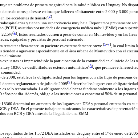
ituye un problema de primera magnitud para la salud pública en Uruguay. No disp
o datos de otros países se estima que fallecen súbitamente entre 2.000 y 3.000 per
(
2
)
en los accidentes de tránsito
.
rahospitalarias y tienen una supervivencia muy baja. Reportamos previamente serie
ario (PCEH) asistidos por unidades de emergencia médica móvil (EMM) con superviv
(
4
)
 22,5%
. Estos resultados ocurren a pesar de contar en Montevideo y en las áreas 
as, equipadas y provistas de personal entrenado.
(
5
-
7
)
ra resucitar eficazmente un paciente es extremadamente breve
, lo cual limita 
s tienden a agravarse especialmente en el área urbana de Montevideo con el creci
n el tránsito.
s expuestas es imprescindible la participación de la comunidad en el inicio de las 
8
)
(
a Ley 18360 de desfibriladores externos
automáticos
, que promueve la resucita
la comunidad.
 de 2008, establece la obligatoriedad para los lugares con alto flujo de personas de
(
9
)
l decreto reglamentario de julio de 2009
describe los lugares con obligatorieda
ón es solo recomendada. La obligatoriedad alcanza fundamentalmente a los lugares 
 años por día. Además, obliga a las instituciones a capacitar al 50% de su person
 18360 determinó un aumento de los lugares con DEA y personal entrenado en su us
RCB y DEA. En el presente trabajo comunicamos las características de presentación
tidos con RCB y DEA antes de la llegada de una EMM.
tos reportados de los 1.572 DEA instalados en Uruguay entre el 1º de enero de 2005 