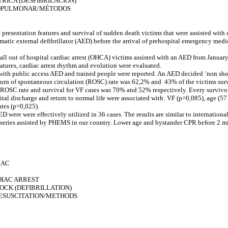
ICA (DESFIBRILACIÓN)
OPULMONAR/MÉTODOS
presentation features and survival of sudden death victims that were assisted wit
matic external defibrillator (AED) before the arrival of prehospital emergency me
f all out of hospital cardiac arrest (OHCA) victims assisted with an AED from Januar
atures, cardiac arrest rhythm and evolution were evaluated.
 with public access AED and trained people were reported. An AED decided ¨non sho
eturn of spontaneous circulation (ROSC) rate was 62,2% and 43% of the victims sur
. ROSC rate and survival for VF cases was 70% and 52% respectively. Every survivor
ital discharge and return to normal life were associated with: VF (p=0,085), age (57
tes (p=0,025).
D were were effectively utilized in 36 cases. The results are similar to international
series assisted by PHEMS in our country. Lower age and bystander CPR before 2 mi
IAC
IAC ARREST
CK (DEFIBRILLATION)
SUSCITATION/METHODS