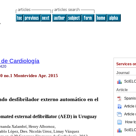
 de Cardiología
Services 
0420
Journal
30 no.1 Montevideo Apr. 2015
SciELO
Article
Spanis
ndo desfibrilador externo automático en el
Article
Article
omated external defibrillator (AED) in Uruguay
How to 
rnanda Xalambrí, Henry Albornoz,
SciELO
Pablo López, Dres. Nicolás Urroz, Limay Vázquez