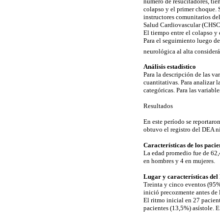
número de resucitadores, tie
colapso y el primer choque. S
instructores comunitarios d
Salud Cardiovascular (CHS
El tiempo entre el colapso y 
Para el seguimiento luego del
neurológica al alta consider
Análisis estadístico
Para la descripción de las va
cuantitativas. Para analizar 
categóricas. Para las variabl
Resultados
En este período se reportaro
obtuvo el registro del DEA ni
Características de los paci
La edad promedio fue de 62,4
en hombres y 4 en mujeres.
Lugar y características de
Treinta y cinco eventos (95%
inició precozmente antes de 
El ritmo inicial en 27 pacien
pacientes (13,5%) asístole. E