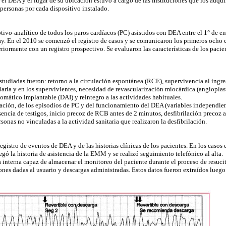
 el DEA y el lugar de su ubicación estuvo a cargo de las instituciones que los adqui
personas por cada dispositivo instalado.
ptivo-analítico de todos los paros cardíacos (PC) asistidos con DEA entre el 1° de e
. En el 2010 se comenzó el registro de casos y se comunicaron los primeros ocho c
ormente con un registro prospectivo. Se evaluaron las características de los pacien
studiadas fueron: retorno a la circulación espontánea (RCE), supervivencia al ingre
laria y en los supervivientes, necesidad de revascularización miocárdica (angioplast
tomático implantable (DAI) y reintegro a las actividades habituales.
blación, de los episodios de PC y del funcionamiento del DEA (variables independien
esencia de testigos, inicio precoz de RCB antes de 2 minutos, desfibrilación precoz
onas no vinculadas a la actividad sanitaria que realizaron la desfibrilación.
egistro de eventos de DEA y de las historias clínicas de los pacientes. En los casos 
gó la historia de asistencia de la EMM y se realizó seguimiento telefónico al alta.
nterna capaz de almacenar el monitoreo del paciente durante el proceso de resucita
ones dadas al usuario y descargas administradas. Estos datos fueron extraídos luego 