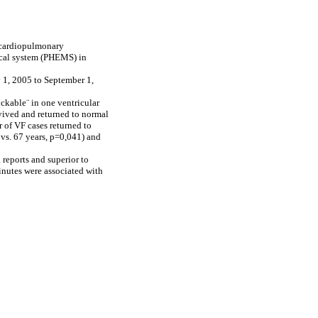
h cardiopulmonary
dical system (PHEMS) in
y 1, 2005 to September 1,
ckable¨ in one ventricular
vived and returned to normal
 of VF cases returned to
 vs. 67 years, p=0,041) and
 reports and superior to
nutes were associated with