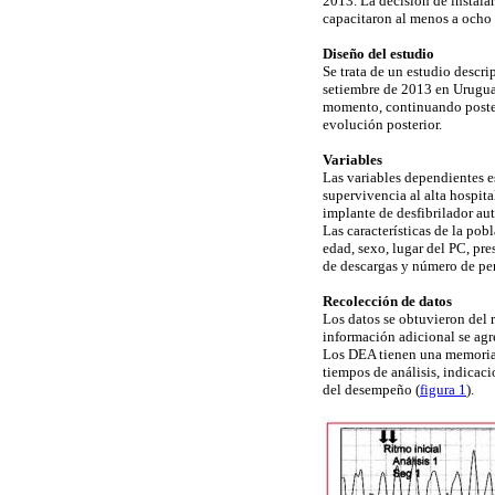
2013. La decisión de instalar
capacitaron al menos a ocho 
Diseño del estudio
Se trata de un estudio descri
setiembre de 2013 en Uruguay
momento, continuando posteri
evolución posterior.
Variables
Las variables dependientes e
supervivencia al alta hospita
implante de desfibrilador au
Las características de la po
edad, sexo, lugar del PC, pr
de descargas y número de pers
Recolección de datos
Los datos se obtuvieron del r
información adicional se agre
Los DEA tienen una memoria i
tiempos de análisis, indicaci
del desempeño (
figura 1
).