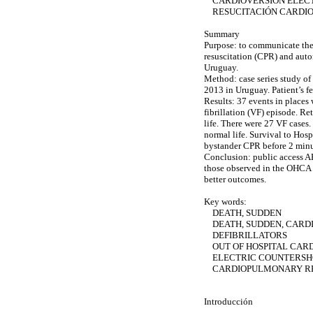
CARDIOVERSIÓN ELÉCTR
RESUCITACIÓN CARDI
Summary
Purpose: to communicate the 
resuscitation (CPR) and auto
Uruguay.
Method
: case series study o
2013 in Uruguay. Patient’s fe
Results:
37 events in places
fibrillation (VF) episode. R
life. There were 27 VF cases
normal life. Survival to Hosp
bystander CPR before 2 minu
Conclusion:
public access AE
those observed in the OHCA 
better outcomes.
Key words:
DEATH, SUDDEN
DEATH, SUDDEN, CARD
DEFIBRILLATORS
OUT OF HOSPITAL CARD
ELECTRIC COUNTERSHO
CARDIOPULMONARY RE
Introducción