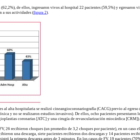
(62,2%), de ellos, ingresaron vivos al hospital 22 pacientes (59,5%) y egresaron vi
n a sus actividades (
figura 2
).
s al alta hospitalaria se realizó cineangiocoronariografía (CACG) previo al egreso 
xica y no se realizaron estudios invasivos). De ellos, ocho pacientes presentaron le
ngioplastias coronarias [ATC] y una cirugía de revascularización miocárdica [CRM]).
V, 26 recibieron choques (un promedio de 3,2 choques por paciente), en un caso el 
ibieron una descarga, siete pacientes recibieron dos descargas y 14 pacientes recib
istró la primera descarga antes de 3 minutos. En los casos de FV, 19 pacientes (7