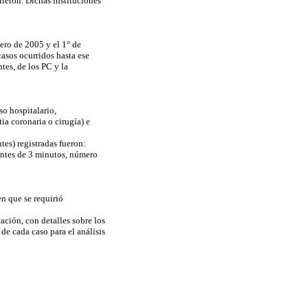
rieron. Dichas instituciones
nero de 2005 y el 1° de
asos ocurridos hasta ese
tes, de los PC y la
so hospitalario,
ia coronaria o cirugía) e
tes) registradas fueron:
 antes de 3 minutos, número
en que se requirió
ción, con detalles sobre los
de cada caso para el análisis