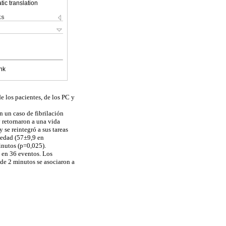
ic translation
ks
nk
e los pacientes, de los PC y
n un caso de fibrilación
 retornaron a una vida
 se reintegró a sus tareas
a edad (57±9,9 en
inutos (p=0,025).
 en 36 eventos. Los
 de 2 minutos se asociaron a