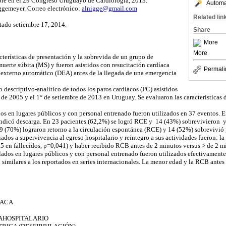
re en el 29 Congreso Uruguayo de Cardiología, 2013.
Automat
ggemeyer. Correo electrónico:
alnigge@gmail.com
Related lin
ptado setiembre 17, 2014.
Share
More
More
cterísticas de presentación y la sobrevida de un grupo de
muerte súbita (MS) y fueron asistidos con resucitación cardíaca
Permali
 externo automático (DEA) antes de la llegada de una emergencia
o descriptivo-analítico de todos los paros cardíacos (PC) asistidos
de 2005 y el 1° de setiembre de 2013 en Uruguay. Se evaluaron las características d
os en lugares públicos y con personal entrenado fueron utilizados en 37 eventos. E
indicó descarga. En 23 pacientes (62,2%) se logró RCE y 14 (43%) sobrevivieron y
19 (70%) lograron retorno a la circulación espontánea (RCE) y 14 (52%) sobrevivió y
iados a supervivencia al egreso hospitalario y reintegro a sus actividades fueron: l
5 en fallecidos, p=0,041) y haber recibido RCB antes de 2 minutos versus > de 2 m
ados en lugares públicos y con personal entrenado fueron utilizados efectivamente
 similares a los reportados en series internacionales. La menor edad y la RCB antes
ÍACA
HOSPITALARIO