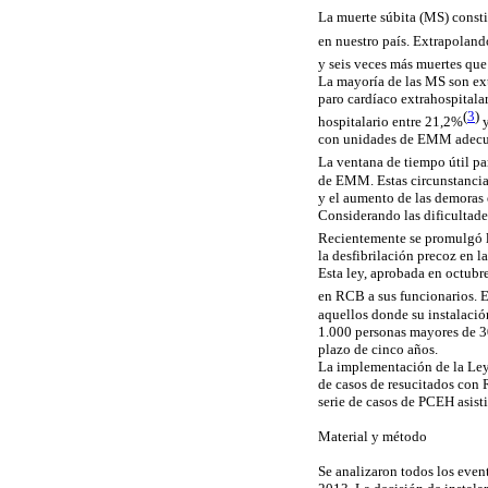
La muerte súbita (MS) const
en nuestro país. Extrapoland
y seis veces más muertes que 
La mayoría de las MS
son
ext
paro cardíaco extrahospital
(
3
)
hospitalario entre 21,2%
y
con unidades de EMM adecuad
La ventana de tiempo útil pa
de EMM. Estas circunstancia
y el aumento de las demoras e
Considerando las dificultade
Recientemente se promulgó l
la desfibrilación precoz en 
Esta ley, aprobada en octubre
en RCB a sus funcionarios. E
aquellos donde su instalaci
1.000 personas mayores de 30
plazo de cinco años.
La implementación de la Ley
de casos de resucitados con 
serie de casos de PCEH asis
Material y método
Se analizaron todos los even