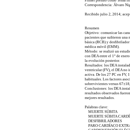
Primer premio como Tema lib
Correspondencia: Álvaro Ni
Recibido julio 2, 2014; ace
Resumen
Objetivo: comunicar las cara
pacientes que sufrieron una 
básica (RCB) y desfibrilador
médica móvil (EMM).
Método:
se realizó un estudi
con DEA entre el 1° de enero 
la evolución posterior.
Resultados:
los DEA instalad
ventricular (FV), el DEA no 
activa. De los 27 PC en FV, 
habituales. Los factores asoc
sobrevivientes versus 67±18,
Conclusiones:
los DEA instal
resultados observados fueron
mejores resultados.
Palabras clave:
MUERTE SÚBITA
MUERTE SÚBITA CARD
DESFIBRILADORES
PARO CARDÍACO EXTRA