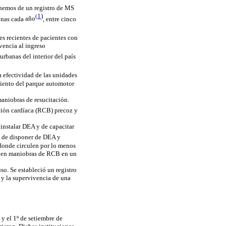
onemos de un registro de MS
1
)
(
sonas cada
año
, entre cinco
s recientes de pacientes con
encia al ingreso
urbanas del interior del país
la efectividad de las unidades
miento del parque automotor
maniobras de resucitación.
ción cardíaca (RCB) precoz y
 instalar DEA y de capacitar
d de disponer de DEA y
donde circulen por lo menos
al en maniobras de RCB en un
o. Se estableció un registro
 y la supervivencia de una
y el 1º de setiembre de