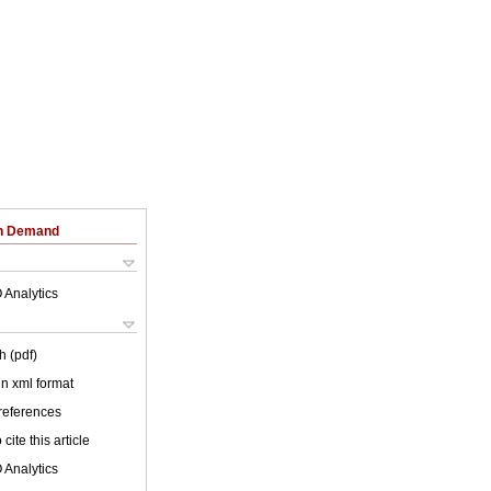
on Demand
 Analytics
h (pdf)
 in xml format
 references
cite this article
 Analytics