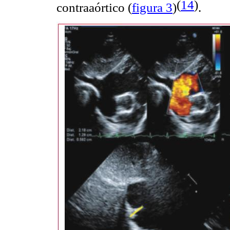
(
14
)
contraaórtico
(
figura 3
)
.