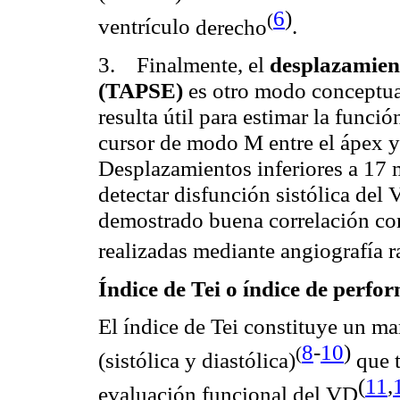
6
)
(
ventrículo
derecho
.
3. Finalmente, el
desplazamient
(TAPSE)
es otro modo conceptua
resulta útil para estimar la funci
cursor de modo M entre el ápex y 
Desplazamientos inferiores a 17
detectar disfunción sistólica del
demostrado buena correlación con
realizadas mediante angiografía
r
Índice de
Tei
o índice de
perfo
El índice de
Tei
constituye un mar
8
-
10
)
(
(sistólica y diastólica
)
que t
(
11
,
evaluación funcional del VD