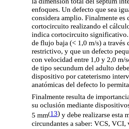
la dimensión total del
septum
int
enfoques. Un defecto que sea igua
considera amplio. Finalmente es 
cortocircuito realizando el cálc
indica cortocircuito significativ
de flujo baja (< 1,0 m/s) a través
restrictivo, y que un defecto pequ
con velocidad entre 1,0 y 2,0 m/
de tipo
secundum
del adulto debe
dispositivo por cateterismo inter
anatómicas del defecto lo permit
Finalmente resulta de importancia
su oclusión mediante dispositiv
13
)
(
5
mm
y debe realizarse esta m
circundantes a saber: VCS, VCI, 