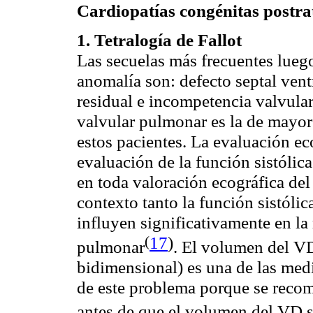
Cardiopatías congénitas postrat
1. Tetralogía de
Fallot
Las secuelas más frecuentes luego
anomalía son: defecto
septal
ventr
residual e incompetencia valvular
valvular pulmonar es la de mayor
estos pacientes. La evaluación
ec
evaluación de la función sistólic
en toda valoración
ecográfica
del
contexto tanto la función sistóli
influyen significativamente en la
(
17
)
pulmonar
. El volumen del V
bidimensional) es una de las med
de este problema porque se reco
antes de que el volumen del VD 