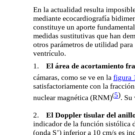
En la actualidad resulta imposibl
mediante
ecocardiografía
bidimen
constituye un aporte fundamental
medidas sustitutivas que han demo
otros parámetros de utilidad para 
ventrículo.
1.
El área de acortamiento fr
cámaras, como se ve en la
figura 
satisfactoriamente con la fracció
5
)
(
nuclear magnética (RNM
)
. Su
2.
El
Doppler
tisular del anill
indicador de la función sistólica
(onda S’) inferior a 10
cm
/s es in