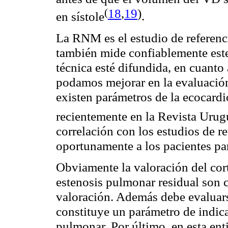
(
18
,
19
)
en
sístole
.
La RNM es el estudio de referenc
también mide confiablemente este
técnica esté difundida, en cuanto
podamos mejorar en la evaluació
existen parámetros de la
ecocardi
recientemente en la Revista Uru
correlación con los estudios de r
oportunamente a los pacientes par
Obviamente la valoración del cort
estenosis pulmonar residual son 
valoración. Además debe evaluar
constituye un parámetro de indic
pulmonar. Por último, en esta ent