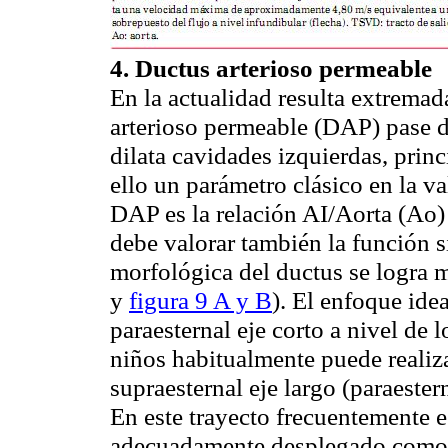
4.
Ductus
arterioso permeable
En la actualidad resulta extrema
arterioso permeable (DAP) pase d
dilata cavidades izquierdas, princ
ello un parámetro clásico en la v
DAP es la relación AI/Aorta (
Ao
)
debe valorar también la función s
morfológica del
ductus
se logra m
y
figura 9 A y B
). El enfoque ide
paraesternal
eje corto a nivel de 
niños habitualmente puede realizar
supraesternal
eje largo (
paraester
En este trayecto frecuentemente 
adecuadamente desplegado como p