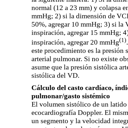
normal (12 a 23
mm
) y colapsa e
mmHg
; 2) si la dimensión de VC
50%, agregar 10
mmHg
; 3) si la
inspiración, agregar 15
mmHg
; 4
(1)
inspiración, agregar 20
mmHg
este procedimiento es la presión s
arterial pulmonar. Si no existe ob
asume que la presión sistólica ar
sistólica del VD.
Cálculo del casto cardíaco, índi
pulmonar/gasto sistémico
El volumen sistólico de un latid
ecocardiografía
Doppler
. El mism
un segmento y la velocidad integr