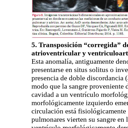
5. Transposición “corregida” d
atrioventricular
y
ventriculoart
Esta anomalía, antiguamente den
presentarse en
situs
solitus
o
inve
presencia de doble discordancia (
modo que la sangre proveniente de
cavidad a un ventrículo morfológ
morfológicamente izquierdo emerg
circulación está fisiológicamente 
pulmonares vierten su sangre en l
ventrículo morfológicamente dere