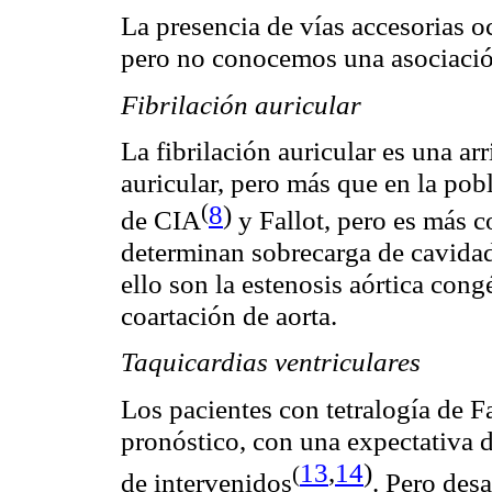
La presencia de vías accesorias o
pero no conocemos una asociació
Fibrilación auricular
La fibrilación auricular es una ar
auricular, pero más que en la pob
(
8
)
de
CIA
y Fallot, pero es más 
determinan sobrecarga de cavidad
ello son la estenosis aórtica cong
coartación de aorta.
Taquicardias ventriculares
Los pacientes con tetralogía de F
pronóstico, con una expectativa 
13
,
14
)
(
de
intervenidos
. Pero des