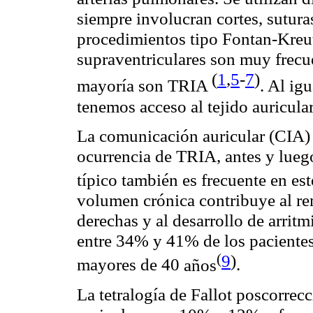
siempre involucran cortes, suturas
procedimientos tipo Fontan-Kreut
supraventriculares son muy frecu
(
1
,
5
-
7
)
mayoría
son
TRIA
. Al ig
tenemos acceso al tejido auricula
La comunicación auricular (CIA) e
ocurrencia de TRIA, antes y luego 
típico también es frecuente en es
volumen crónica contribuye al r
derechas y al desarrollo de arritm
entre 34% y 41% de los pacientes
(
9
)
mayores de 40
años
.
La tetralogía de Fallot poscorrec