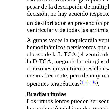
pesar de la descripción de múltip
decisión, no hay acuerdo respecto
un desfibrilador en prevención
pr
ventricular y de todas las arritm
Algunas veces la taquicardia ventr
hemodinámicos persistentes que 
el caso de la L-TGA (el ventrícul
la D-TGA, luego de las cirugías 
corazones univentriculares el desa
menos frecuente, pero de muy mal
(
16
-
18
)
opciones
terapéuticas
.
Bradiarritmias
Los ritmos lentos pueden ser secu
la conducción del impulso que d