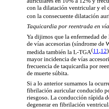
auriculares en 10% a 12% y frecu
con la dilatación ventricular y el 
con la consecuente dilatación
aur
Taquicardia por reentrada en ví
Ya dijimos que la enfermedad de 
de vías accesorias (síndrome de
(
11
,
12
)
medida también la L-
TGA
mayor incidencia de vías accesori
frecuencia de taquicardia por re
de muerte súbita.
Si a lo anterior sumamos la ocurre
fibrilación auricular
conducido
po
riesgoso. La conducción rápida de
degenerar en fibrilación ventricu