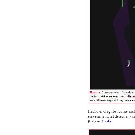
Hecho el diagnóstico, se asc
en vena femoral derecha, y s
(figuras
3
y
4
).