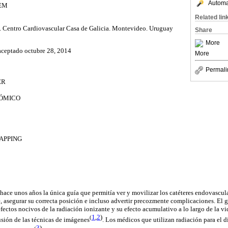
Automat
SEM
Related lin
ía. Centro Cardiovascular Casa de Galicia. Montevideo. Uruguay
Share
More
aceptado octubre 28, 2014
More
Permali
ER
ÓMICO
PPING
 hace unos años la única guía que permitía ver y movilizar los catéteres
endovascul
e, asegurar su correcta posición e incluso advertir precozmente complicaciones. El 
efectos nocivos de la radiación ionizante y su efecto acumulativo a lo largo de la v
1
,
2
)
(
usión de las técnicas de
imágenes
. Los médicos que utilizan radiación para el 
3
)