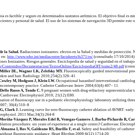
pia
es factible y seguro en determinados sustratos arrítmicos. El objetivo final es mi
cientes y personal de salud. El uso de los sistemas de navegación 3D permite este 
e la Salud.
Radiaciones ionizantes: efectos en la Salud y medidas de protección. N
 en:
http://www.who.int/mediacentre/factsheets/fs371/es/
(consultado 17/10/2014
nes Ionizantes. Riesgos generales. Enciclopedia de salud y seguridad en el trabajo
eb/Contenidos/Documentacion/TextosOnline/EnciclopediaOIT/tomo2/48.pdf
(cons
Miller
DL,
Wagner
LK,
Zelefsky
MY.
Fluoroscopically
guided
interventional
pro
skin
and
hair
.
Radiology
2010
;254
(2):326–41.
Cowley
M,
Hodgson
J,
Klein
LW.
Occupational
hazardsof
interventional
cardiolog
incontemporary
practice
.
Catheter
Cardiovasc
Interv
2004
;63
(4):407– 11.
Dello
Russo
A, Tondo C.
9
pregnant
women
with
drug-
refractory
supraventricular
t
J
Cardiovasc
Electrophysiol
2010; 21(12):E80.
nation
of
fluoroscopy
use in a
pediatric
electrophysiology
laboratory
utilizing
thre
007; 30(4):510–8
G, Clark J.
Learning
curve
for
zero
-
fluoroscopy
catheter
ablation
of
AVNRT:
early
trophysiol
. 2011 Mar
;34
(3):264-8
Moriña
-Vázquez P, Morales
Edel
R, Venegas-
Gamero
J, Barba-
Pichardo
R, Ca
blation
procedures
:
six
years
of
experience
at
a single
center.J
Cardiovasc
Electrop
 Almansa I, Ros N,
Galdeano
RS, Burillo F, et al.
Safety
and
feasibility
of
catheter
without
fluoroscopic
guidance
.
Heart
Rhythm
2009
;6
(12):1714-20.