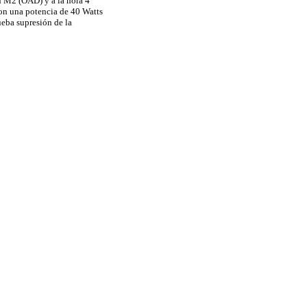
ón M2 (OAD) y a la hora 4
 con una potencia de 40
Watts
ueba supresión de la