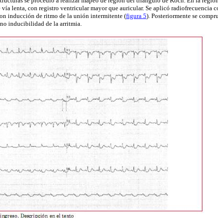
tructuras se procedió a realizar mapeo de región del triángulo de
Koch
. En la regi
e vía lenta, con registro ventricular mayor que auricular. Se aplicó radiofrecuencia
on inducción de ritmo de la unión intermitente (
figura 5
). Posteriormente se compr
y no
inducibilidad
de la arritmia.