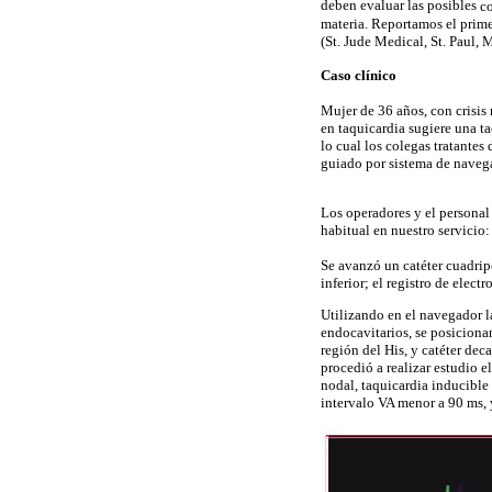
deben evaluar las posibles
c
materia. Reportamos el prime
(
St
.
Jude
Medical,
St
.
Paul
, 
Caso clínico
Mujer de 36 años, con crisis 
en taquicardia sugiere una ta
lo cual los colegas tratantes
guiado por sistema de nave
Los operadores y el personal 
habitual en nuestro servicio:
Se avanzó un catéter
cuadrip
inferior; el registro de
electr
Utilizando en el navegador l
endocavitarios
, se posicion
región del
His
, y catéter
deca
procedió a realizar estudio 
nodal, taquicardia
inducible
intervalo VA menor a 90
ms
,