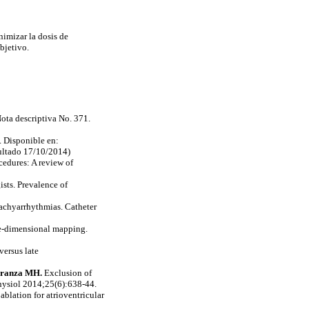
nimizar la dosis de
objetivo.
ota descriptiva No. 371.
)
. Disponible en:
ultado 17/10/2014)
cedures
: A
review
of
ists
.
Prevalence
of
achyarrhythmias
.
Catheter
e
-dimensional
mapping
.
versus late
rranza MH.
Exclusion
of
hysiol
2014
;25
(6):638-44.
ablation
for
atrioventricular