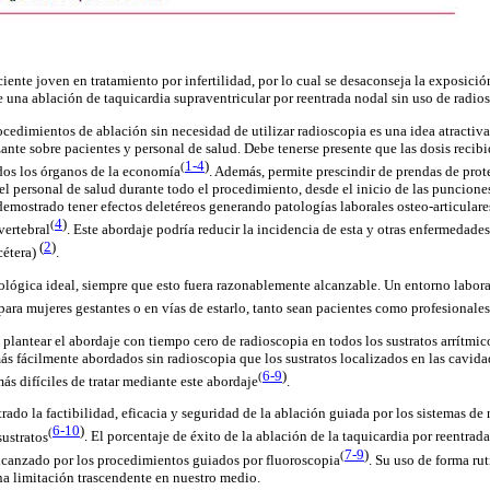
iente joven en tratamiento por infertilidad, por lo cual se desaconseja la exposició
e una ablación de taquicardia
supraventricular
por reentrada nodal sin uso de radio
ocedimientos de ablación sin necesidad de utilizar radioscopia es una idea atractiva
ante sobre pacientes y personal de salud. Debe tenerse presente que las dosis recib
1-4
)
(
dos los órganos de la
economía
. Además, permite prescindir de prendas de prot
el personal de salud durante todo el procedimiento, desde el inicio de las punciones 
 demostrado tener efectos deletéreos generando patologías laborales
osteo
-articular
4
)
(
vertebral
. Este abordaje podría reducir la incidencia de esta y otras enfermedades 
(
2
)
cétera)
.
ológica ideal, siempre que esto fuera razonablemente alcanzable. Un entorno laboral
para mujeres gestantes o en vías de estarlo, tanto sean pacientes como
profesionales
plantear el abordaje con tiempo cero de radioscopia en todos los sustratos arrítmic
ás fácilmente abordados sin radioscopia que los sustratos localizados en las cavida
6-9
)
(
ás difíciles de tratar mediante este
abordaje
.
ado la factibilidad, eficacia y seguridad de la ablación guiada por los sistemas d
6-10
)
(
sustratos
. El porcentaje de éxito de la ablación de la taquicardia por reentrad
7-9
)
(
alcanzado por los procedimientos guiados por
fluoroscopia
. Su uso de forma ru
a limitación trascendente en nuestro medio.