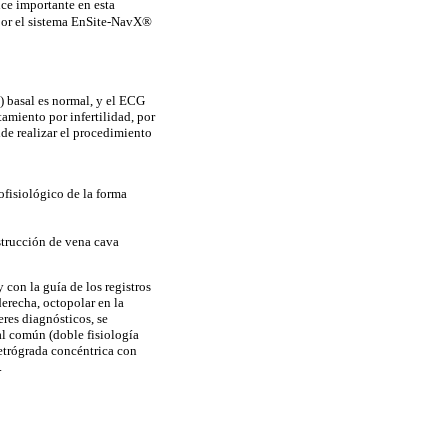
nce importante en esta
por el sistema
EnSite
-
NavX
®
) basal es normal, y el ECG
amiento por infertilidad, por
ide realizar el procedimiento
ofisiológico de la forma
strucción de vena cava
con la guía de los registros
derecha,
octopolar
en la
eres diagnósticos, se
al común (doble fisiología
retrógrada concéntrica con
.