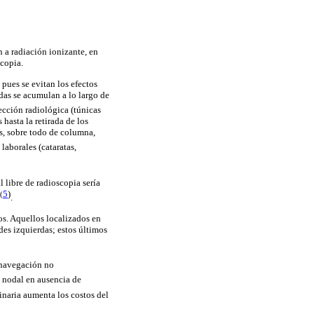
n a radiación ionizante, en
scopia.
 pues se evitan los efectos
idas se acumulan a lo largo de
ección radiológica (túnicas
hasta la retirada de los
es, sobre todo de columna,
laborales (cataratas,
 libre de radioscopia sería
5
)
(
.
os. Aquellos localizados en
des izquierdas; estos últimos
e navegación no
a nodal en ausencia de
tinaria aumenta los costos del