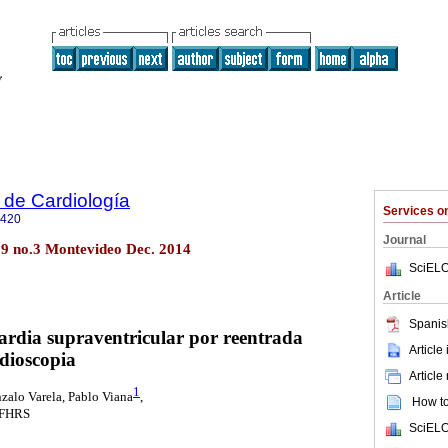
 de Cardiología
Services 
0420
Journal
29 no.3 Montevideo Dec. 2014
SciELO
Article
Spanis
cardia
supraventricular
por reentrada
Article
adioscopia
Article
1
nzalo Varela, Pablo Viana
,
How to 
 FHRS
SciELO