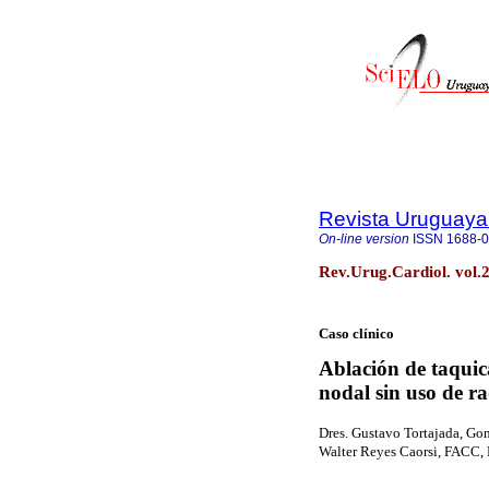
Revista Uruguaya
On-line version
ISSN
1688-
Rev.Urug.Cardiol. vol.
Caso clínico
Ablación de taqui
nodal sin uso de r
Dres
. Gustavo
Tortajada
, Go
Walter Reyes
Caorsi
, FACC,