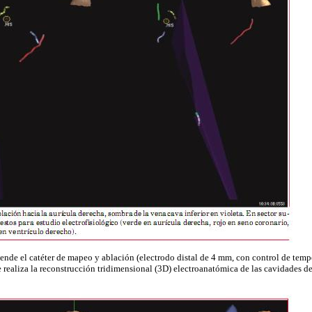
iende el catéter de mapeo y ablación (electrodo distal de 4
mm
, con control de temp
e realiza la reconstrucción tridimensional (3D)
electroanatómica
de las cavidades de