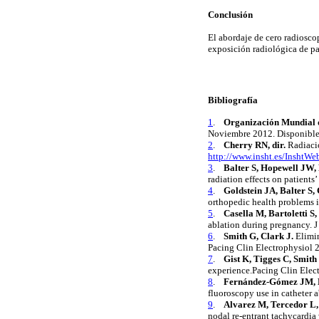
Conclusión
El abordaje de cero
radiosco
exposición radiológica de pa
Bibliografía
1
.
Organización Mundial d
Noviembre 2012. Disponible
2
.
Cherry
RN,
dir
.
Radiacio
http://www.insht.es/InshtW
3
.
Balter
S,
Hopewell
JW,
radiation
effects
on
patients
’
4
.
Goldstein
JA,
Balter
S,
orthopedic
health
problems
5
.
Casella
M,
Bartoletti
S,
ablation
during
pregnancy
. 
6
.
Smith
G, Clark J.
Elimi
Pacing
Clin
Electrophysiol
2
7
.
Gist
K,
Tigges
C,
Smith
experience.Pacing
Clin
Elec
8
.
Fernández-Gómez JM,
fluoroscopy
use in
catheter
a
9
.
Alvarez
M,
Tercedor
L,
nodal re-
entrant
tachycardia