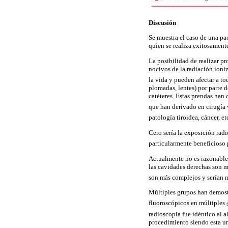
Discusión
Se muestra el caso de una pac
quien se realiza exitosament
La posibilidad de realizar pr
nocivos de la radiación ioniz
la vida y pueden afectar a to
plomadas, lentes) por parte d
catéteres. Estas prendas han
que han derivado en cirugía
patología tiroidea, cáncer, et
Cero sería la exposición radi
particularmente beneficioso 
Actualmente no es razonable 
las cavidades derechas son m
son más complejos y serían m
Múltiples grupos han demostr
fluoroscópicos en múltiples
radioscopia fue idéntico al 
procedimiento siendo esta un