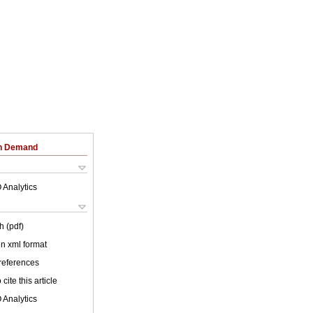
on Demand
 Analytics
h (pdf)
 in xml format
 references
cite this article
 Analytics