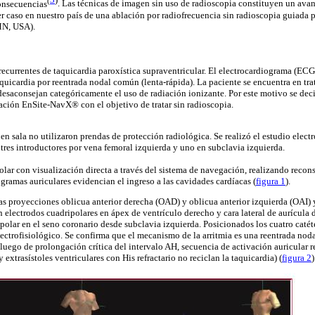
(
onsecuencias
. Las técnicas de imagen sin uso de radioscopia constituyen un ava
r caso en nuestro país de una ablación por radiofrecuencia sin radioscopia guiada 
MN, USA).
recurrentes de taquicardia paroxística
supraventricular
. El electrocardiograma (ECG
quicardia por reentrada nodal común (lenta-rápida). La paciente se encuentra en trat
 desaconsejan categóricamente el uso de radiación ionizante. Por este motivo se dec
gación
EnSite
-
NavX
® con el objetivo de tratar sin radioscopia.
en sala no utilizaron prendas de protección radiológica. Se realizó el estudio electr
 tres introductores por vena femoral izquierda y uno en subclavia izquierda.
olar
con visualización directa a través del sistema de navegación, realizando recon
ogramas
auriculares
evidencian
el ingreso a las cavidades cardíacas (
figura 1
).
as proyecciones oblicua anterior derecha (OAD) y oblicua anterior izquierda (OAI) y 
an electrodos
cuadripolares
en ápex de ventrículo derecho y cara lateral de aurícula 
polar
en el seno coronario desde subclavia izquierda. Posicionados los cuatro catét
electrofisiológico. Se confirma que el mecanismo de la arritmia es una reentrada nod
luego de prolongación crítica del intervalo AH, secuencia de activación auricular 
 y extrasístoles ventriculares con
His
refractario no reciclan la taquicardia) (
figura 2
)