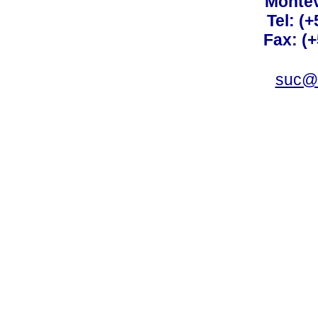
Montev
Tel: (
Fax: (
suc@a