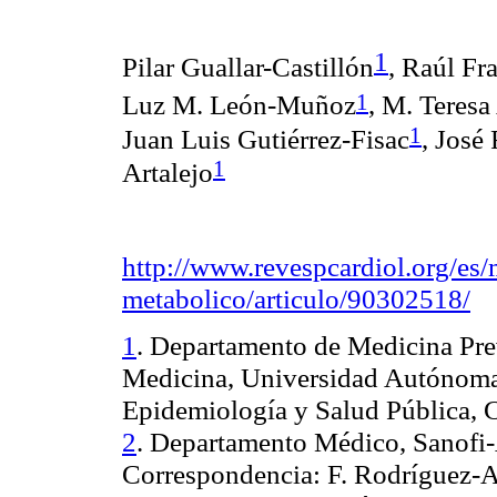
1
Pilar Guallar-Castillón
, Raúl Fr
1
Luz M. León-Muñoz
, M. Teresa
1
Juan Luis Gutiérrez-Fisac
, José
1
Artalejo
http://www.revespcardiol.org/es
metabolico/articulo/90302518/
1
. Departamento de Medicina Pre
Medicina, Universidad Autónoma
Epidemiología y Salud Pública,
2
. Departamento Médico, Sanofi-
Correspondencia:
F. Rodríguez-A