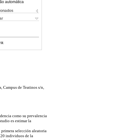
ão automática
cionados
ar
nk
a,
Campus
de Teatinos s/n,
ncidencia como su
prevalencia
tudio es estimar la
 primera selección aleatoria
 20 individuos de la