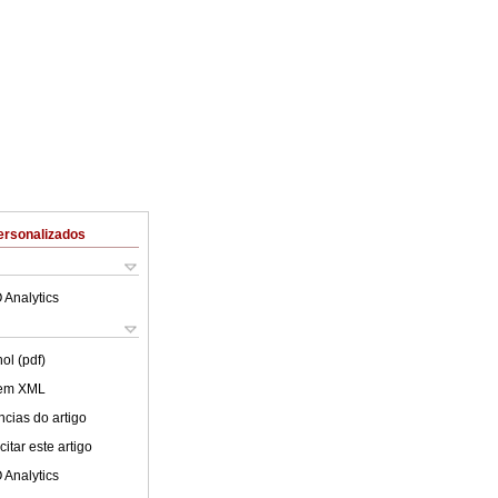
ersonalizados
 Analytics
ol (pdf)
 em XML
cias do artigo
itar este artigo
 Analytics