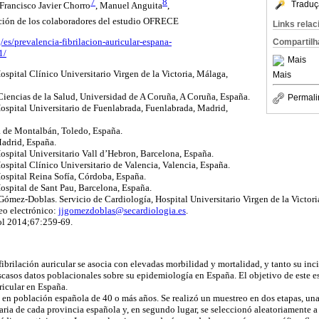
7
8
Traduç
 Francisco Javier Chorro
, Manuel Anguita
,
ación de los colaboradores del estudio OFRECE
Links rela
/es/prevalencia-fibrilacion-auricular-espana-
Compartilh
1/
Mais
Hospital Clínico Universitario Virgen de la Victoria, Málaga,
Mais
e Ciencias de la Salud, Universidad de A Coruña, A Coruña, España.
Permali
Hospital Universitario de
Fuenlabrada
,
Fuenlabrada
, Madrid,
a de Montalbán, Toledo, España.
Madrid, España.
Hospital Universitario
Vall
d’Hebron, Barcelona, España.
Hospital Clínico Universitario de Valencia, Valencia, España.
Hospital Reina Sofía, Córdoba, España.
Hospital de
Sant
Pau
, Barcelona, España.
Gómez-Doblas. Servicio de Cardiología, Hospital Universitario Virgen de la Victori
eo electrónico:
jjgomezdoblas@secardiologia.es
.
ol
2014
;67:259
-69.
 fibrilación auricular se asocia con elevadas morbilidad y mortalidad, y tanto su i
scasos datos poblacionales sobre su epidemiología en España. El objetivo de este es
ricular en España.
l en población española de 40 o más años. Se realizó un muestreo en dos etapas, una
ria de cada provincia española y, en segundo lugar, se seleccionó
aleatoriamente
a