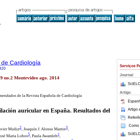
 de Cardiología
Serviços P
420
Journal
29 no.2 Montevideo ago. 2014
SciELO
Artigo
mendados de la Revista Española de Cardiología
Espanh
Artigo
ilación auricular en España. Resultados del
Referên
Como c
2
3
Javier Muñiz
, Joaquín J. Alonso Martin
,
SciELO
5
3
José Maria Lobos
, Paula Awamleh
,