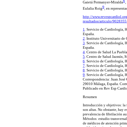
6
Gaietá
Permanyer
-Miralda
,
9
Eulalia Roig
, en represent
http://www.revespcardiol.org
resultados/articulo/9028355
1
. Servicio de Cardiología, 
España.
2
. Instituto Universitario d
3
. Servicio de Cardiología, 
España.
4
. Centro de Salud La Puebl
5
. Centro de Salud Jazmín, 
6
. Servicio de Cardiología, 
7
. Servicio de Cardiología, 
8
. Servicio de Cardiología, 
9
. Servicio de Cardiología, 
Correspondencia:
Juan José 
29010 Málaga, España. Corr
Publicado en
Rev
Esp
Cardi
Resumen
Introducción y objetivos: la
son altas. No obstante, hay e
prevalencia
de fibrilación au
Métodos:
estudio transversa
de médicos de atención prima