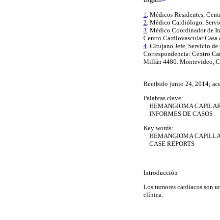
1
. Médicos Residentes, Cent
2
. Médico Cardiólogo, Servi
3
. Médico Coordinador de Ins
Centro Cardiovascular Casa 
4
. Cirujano Jefe, Servicio d
Correspondencia:
Centro Car
Millán 4480. Montevideo, C
Recibido junio 24, 2014; ac
Palabras clave:
HEMANGIOMA CAPILA
INFORMES DE CASOS
Key words:
HEMANGIOMA CAPILL
CASE REPORTS
Introducción
Los tumores cardíacos son un
clínica.