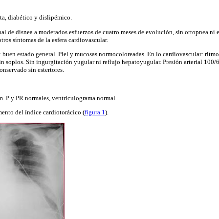
a, diabético y dislipémico.
nal de disnea a moderados esfuerzos de cuatro meses de evolución, sin ortopnea ni 
tros síntomas de la esfera cardiovascular.
: buen estado general. Piel y mucosas normocoloreadas. En lo cardiovascular: ritmo
in soplos. Sin ingurgitación yugular ni reflujo hepatoyugular. Presión arterial 1
onservado sin estertores.
m. P y PR normales, ventriculograma normal.
ento del índice cardiotorácico (
figura 1
).