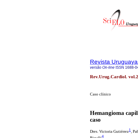
Revista Uruguaya
versão On-line
ISSN
1688-0
Rev.Urug.Cardiol. vol.
Caso clínico
Hemangioma capila
caso
1
Dres. Victoria Gutiérrez
, Pa
4
Bigalli