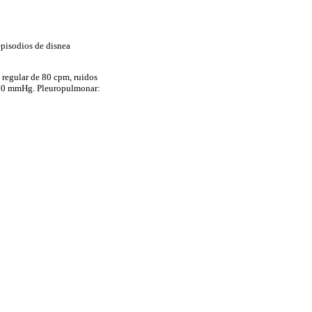
episodios de disnea
 regular de 80 cpm, ruidos
00/60 mmHg. Pleuropulmonar: