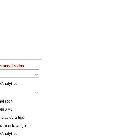
ersonalizados
 Analytics
ol (pdf)
 em XML
cias do artigo
itar este artigo
 Analytics