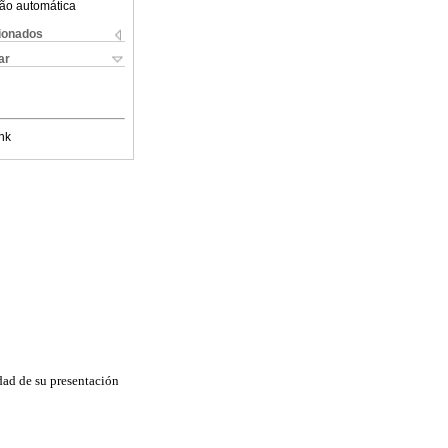
ão automática
cionados
ar
nk
dad de su presentación