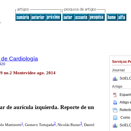
 de Cardiología
Serviços P
420
Journal
29 no.2 Montevideo ago. 2014
SciELO
Artigo
Espanh
Artigo
r de aurícula izquierda. Reporte de un
Referên
Como c
2
3
1
blo Martinotti
, Gustavo Tortajada
, Nicolás Russo
, Daniel
SciELO