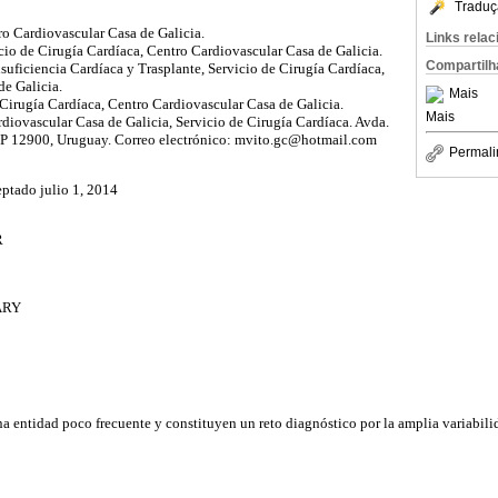
Traduç
ro Cardiovascular Casa de Galicia.
Links rela
cio de Cirugía Cardíaca, Centro Cardiovascular Casa de Galicia.
Compartilh
uficiencia Cardíaca y Trasplante, Servicio de Cirugía Cardíaca,
de Galicia.
Mais
e Cirugía Cardíaca, Centro Cardiovascular Casa de Galicia.
Mais
diovascular Casa de Galicia, Servicio de Cirugía Cardíaca. Avda.
P 12900, Uruguay. Correo electrónico: mvito.gc@hotmail.com
Permali
eptado julio 1, 2014
R
ARY
a entidad poco frecuente y constituyen un reto diagnóstico por la amplia variabili