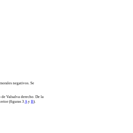
morales negativos. Se
o de Valsalva derecho. De la
rior (figuras 3
A
y
B
).