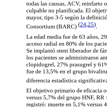
todas las causas, ACV, reinfarto o
culpable no planificada. El objet
mayor, tipo 3-5 según la definic
(
24
,
25
)
Consortium (BARC)
.
La edad media fue de 63 años, 29
acceso radial en 80% de los paci
Se implantó stent liberador de f
los pacientes se administraron a
clopidogrel, 27% prasugrel y 61%
fue de 13,5% en el grupo bivalir
diferencia estadística significati
El objetivo primario de eficacia 
versus 5,7% del grupo HNF, RR =
registró: muerte en 5,1% versus 