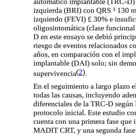
automático implantable (TRC-D) 
izquierda (BRI) con QRS ³ 130 ms
izquierdo (FEVI) £ 30% e insufici
oligosintomática (clase funcional
D en este ensayo se debió princip
riesgo de eventos relacionados c
años, en comparación con el impl
implantable (DAI) solo; sin demos
(
2
)
supervivencia
.
En el seguimiento a largo plazo e
todas las causas, incluyendo adem
diferenciales de la TRC-D según l
protocolo inicial. Este estudio 
cuenta con una primera fase que i
MADIT CRT, y una segunda fase c