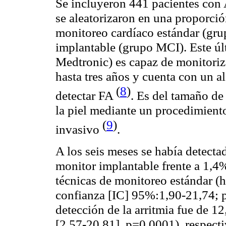
Se incluyeron 441 pacientes con
se aleatorizaron en una proporció
monitoreo cardíaco estándar (gru
implantable (grupo MCI). Este úl
Medtronic) es capaz de monitoriz
hasta tres años y cuenta con un 
(
8
)
detectar FA
. Es del tamaño de
la piel mediante un procedimien
(
9
)
invasivo
.
A los seis meses se había detect
monitor implantable frente a 1,4
técnicas de monitoreo estándar (h
confianza [IC] 95%:1,90-21,74; 
detección de la arritmia fue de 
[2,57-20,81], p=0,0001), respect