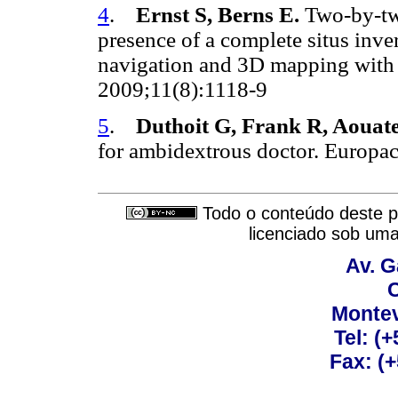
4
.
Ernst S, Berns E.
Two-by-tw
presence of a complete situs inve
navigation and 3D mapping with 
2009;11(8):1118-9
5
.
Duthoit G, Frank R, Aouate
for ambidextrous doctor. Europa
Todo o conteúdo deste pe
licenciado sob um
Av. G
C
Montev
Tel: (
Fax: (