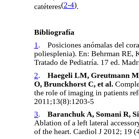
(
2-4
)
catéteres
.
Bibliografía
1
. Posiciones anómalas del coraz
poliesplenia). En: Behrman RE,
Tratado de Pediatría. 17 ed. Mad
2
.
Haegeli LM, Greutmann M, 
O, Brunckhorst C, et al.
Complex
the role of imaging in patients re
2011;13(8):1203-5
3
.
Baranchuk A, Somani R, S
Ablation of a left lateral accesso
of the heart. Cardiol J 2012; 19 