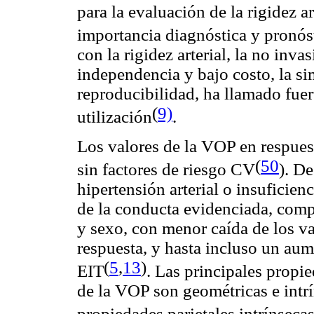
para la evaluación de la rigidez a
importancia diagnóstica y pronós
con la rigidez arterial, la no inv
independencia y bajo costo, la s
reproducibilidad, ha llamado fuer
(
9)
utilización
.
Los valores de la VOP en respues
(
50
sin factores de riesgo CV
). D
hipertensión arterial o insuficie
de la conducta evidenciada, comp
y sexo, con menor caída de los va
respuesta, y hasta incluso un au
(
5
,
13
)
EIT
. Las principales propi
de la VOP son geométricas e intrí