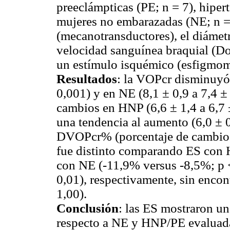
preeclámpticas (PE; n = 7), hiper
mujeres no embarazadas (NE; n = 
(mecanotransductores), el diámetro
velocidad sanguínea braquial (Dop
un estímulo isquémico (esfigmom
Resultados
: la VOPcr disminuyó 
0,001) y en NE (8,1 ± 0,9 a 7,4 ±
cambios en HNP (6,6 ± 1,4 a 6,7 
una tendencia al aumento (6,0 ± 0,
DVOPcr% (porcentaje de cambio 
fue distinto comparando ES con 
con NE (-11,9% versus -8,5%; p <
0,01), respectivamente, sin encon
1,00).
Conclusión
: las ES mostraron u
respecto a NE y HNP/PE evalua