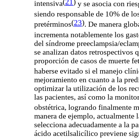
(
21
)
intensiva
y se asocia con rie
siendo responsable de 10% de los
(
23
)
pretérminos
. De manera globa
incrementa notablemente los gast
del síndrome preeclampsia/eclam
se analizan datos retrospectivos 
proporción de casos de muerte fe
haberse evitado si el manejo clíni
mejoramiento en cuanto a la pred
optimizar la utilización de los re
las pacientes, así como la monito
obstétrica, logrando finalmente m
manera de ejemplo, actualmente l
selecciona adecuadamente a la pac
ácido acetilsalicílico previene si