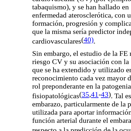
tabaquismo), y se han hallado en 
enfermedad aterosclerótica, con u
formación, progresión y complicac
que la misma sería predictor ind
(
40)
cardiovasculares
.
Sin embargo, el estudio de la FE 
riesgo CV y su asociación con la 
que se ha extendido y utilizado e
reconocimiento cada vez mayor de
rol preponderante en la patogenia
(
35
,
41
-
43
)
fisiopatológicas
.
Tal e
embarazo, particularmente de la 
utilizada para aportar información
función arterial durante el emba
respecto a la predicción de la ocu