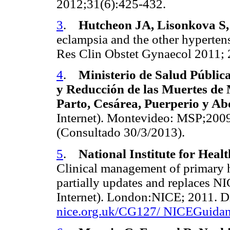
2012;31(6):425-432.
3
.
Hutcheon JA, Lisonkova S
eclampsia and the other hypertens
Res Clin Obstet Gynaecol 2011;
4
.
Ministerio de Salud Públic
y Reducción de las Muertes de
Parto, Cesárea, Puerperio y Ab
Internet). Montevideo: MSP;2009
(Consultado 30/3/2013).
5
.
National Institute for Heal
Clinical management of primary h
partially updates and replaces NI
Internet). London:NICE; 2011. D
nice.org.uk/CG127/ NICEGuidan