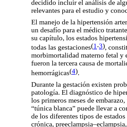
decidido incluir el análisis de a
relevantes para el estudio y con
El manejo de la hipertensión arte
un desafío para el médico tratan
su capítulo, los estados hiperte
(
1
3
)
-
todas las gestaciones
,
constit
morbimortalidad materno fetal y 
fueron la tercera causa de mortal
(
4
)
hemorrágicas
.
Durante la gestación existen prob
patología. El diagnóstico de hipe
los primeros meses de embarazo, p
“túnica blanca” puede llevar a co
de los diferentes tipos de estados
crónica, preeclampsia–eclampsia,