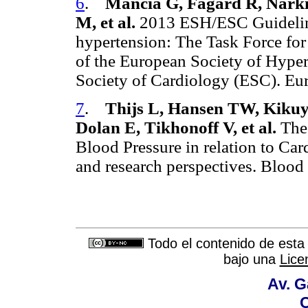
6
.
Mancia G, Fagard R, Narki
M, et al.
2013 ESH/ESC Guideline
hypertension: The Task Force for
of the European Society of Hype
Society of Cardiology (ESC). Eu
7
.
Thijs L, Hansen TW, Kikuy
Dolan E, Tikhonoff V, et al.
The 
Blood Pressure in relation to C
and research perspectives. Bloo
Todo el contenido de esta 
bajo una
Lice
Av. G
C