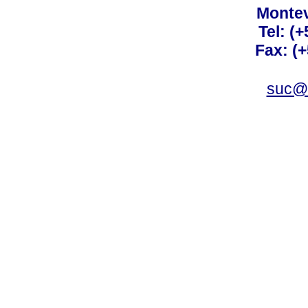
Montev
Tel: (
Fax: (
suc@a