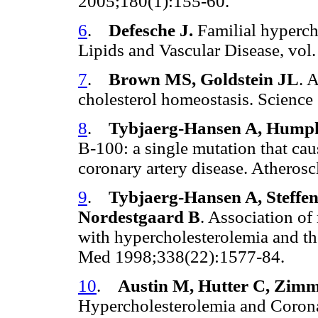
2005;180(1):155-60.
6
.
Defesche J.
Familial hypercho
Lipids and Vascular Disease, vol
7
.
Brown MS, Goldstein JL
. 
cholesterol homeostasis. Scienc
8
.
Tybjaerg-Hansen A, Humph
B-100: a single mutation that ca
coronary artery disease. Atheros
9
.
Tybjaerg-Hansen A, Steffen
Nordestgaard B
. Association of
with hypercholesterolemia and the
Med 1998;338(22):1577-84.
10
.
Austin M, Hutter C, Zim
Hypercholesterolemia and Coron