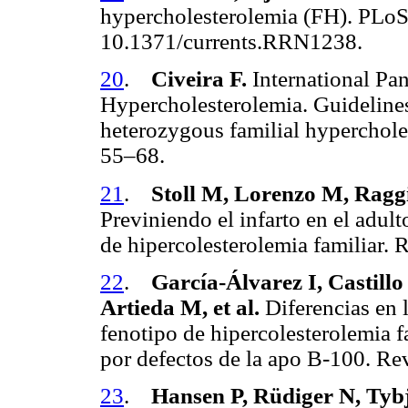
hypercholesterolemia (FH). PLo
10.1371/currents.RRN1238.
20
.
Civeira F.
International Pa
Hypercholesterolemia. Guideline
heterozygous familial hyperchole
55–68.
21
.
Stoll M, Lorenzo M, Ragg
Previniendo el infarto en el adu
de hipercolesterolemia familiar.
22
.
García-Álvarez I, Castillo
Artieda M, et al.
Diferencias en l
fenotipo de hipercolesterolemia f
por defectos de la apo B-100. R
23
.
Hansen P, Rüdiger N, Ty