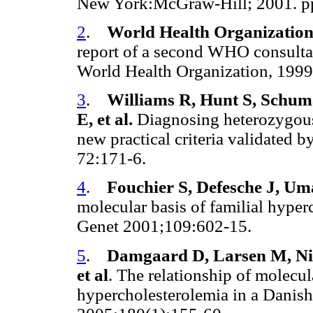
New York:McGraw-Hill; 2001. p
2
.
World Health Organizatio
report of a second WHO consulta
World Health Organization, 199
3
.
Williams R, Hunt S, Schum
E, et al.
Diagnosing heterozygous
new practical criteria validated 
72:171-6.
4
.
Fouchier S, Defesche J, U
molecular basis of familial hype
Genet 2001;109:602-15.
5
.
Damgaard D, Larsen M, Niss
et al
. The relationship of molecula
hypercholesterolemia in a Danish