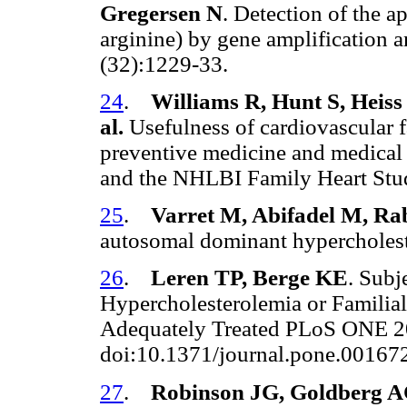
Gregersen N
. Detection of the 
arginine) by gene amplification 
(32):1229-33.
24
.
Williams R, Hunt S, Heiss
al.
Usefulness of cardiovascular f
preventive medicine and medical
and the NHLBI Family Heart Stu
25
.
Varret M, Abifadel M, Rab
autosomal dominant hypercholest
26
.
Leren TP, Berge KE
. Subj
Hypercholesterolemia or Familia
Adequately Treated PLoS ONE 20
doi:10.1371/journal.pone.0016
27
.
Robinson JG, Goldberg AC