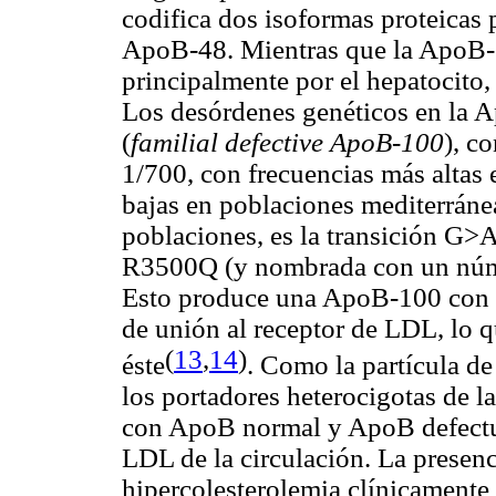
codifica dos isoformas proteicas
ApoB-48. Mientras que la ApoB-1
principalmente por el hepatocito, 
Los desórdenes genéticos en la
(
familial defective ApoB-100
), c
1/700, con frecuencias más altas
bajas en poblaciones mediterráne
poblaciones, es la transición G
R3500Q (y nombrada con un núme
Esto produce una ApoB-100 con 
de unión al receptor de LDL, lo q
(
13
,
14
)
éste
.
Como la partícula de
los portadores heterocigotas de l
con ApoB normal y ApoB defectuo
LDL de la circulación. La prese
hipercolesterolemia clínicamente