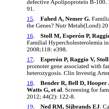
defective Apolipoprotein B-100.
91.
15
.
Fahed A, Nemer G.
Familia
the Genes? Nutr Metab(Lond) 20
16
.
Stoll M, Esperón P, Ragg
Familial Hypercholesterolemia in
2008;118: e398.
17
.
Esperón P, Raggio V, Stol
promoter gene associated with fa
heterozygosis. Clin Investig Art
18
.
Bender R, Bell D, Hooper
Watts G, et al
. Screening for fa
2012; 44(2): 122-8.
19
.
Ned RM, Sijbrands EJ
. C