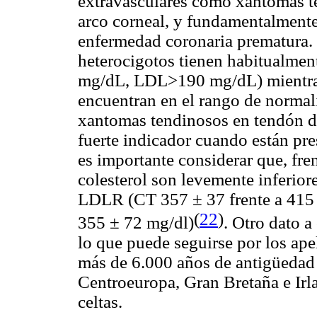
extravasculares como xantomas te
arco corneal, y fundamentalmente 
enfermedad coronaria prematura. E
heterocigotos tienen habitualme
mg/dL, LDL>190 mg/dL) mientras 
encuentran en el rango de normali
xantomas tendinosos en tendón d
fuerte indicador cuando están pre
es importante considerar que, fre
colesterol son levemente inferior
LDLR (CT 357 ± 37 frente a 415 
(
22
)
355 ± 72 mg/dl)
. Otro dato a
lo que puede seguirse por los ape
más de 6.000 años de antigüedad 
Centroeuropa, Gran Bretaña e Irl
celtas.