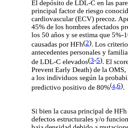
El depósito de LDL-C en las pared
principal factor de riesgo conoci
cardiovascular (ECV) precoz. A
45% de los hombres afectados pre
los 50 años y se estima que 5%-
(
2
)
causadas por HFh
. Los criter
antecedentes personales y familia
(
3
-
5
)
de LDL-C elevados
.
El sco
Prevent Early Death) de la OMS, 
a los individuos según la probabi
,
6
)
(
4
predictivo positivo de 80%
.
Si bien la causa principal de HF
defectos estructurales y/o funcion
baja densidad debido a mutacion