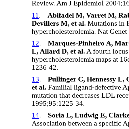
Review. Am J Epidemiol 2004;1
11
.
Abifadel M, Varret M, Ra
Devillers M, et al.
Mutations in
hypercholesterolemia. Nat Gene
12
.
Marques-Pinheiro A, Mardu
L, Allard D, et al.
A fourth locus
hypercholesterolemia maps at 16
1236-42.
13
.
Pullinger C, Hennessy L, 
et al.
Familial ligand-defective A
mutation that decreases LDL recep
1995;95:1225-34.
14
.
Soria L, Ludwig E, Clark
Association between a specific A