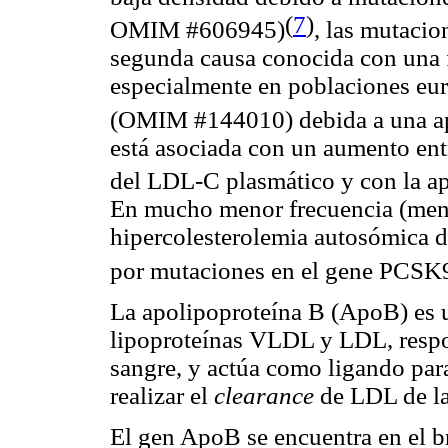
(
7
)
OMIM #606945)
,
las mutacion
segunda causa conocida con una 
especialmente en poblaciones eur
(OMIM #144010) debida a una ap
está asociada con un aumento ent
del LDL-C plasmático y con la ap
En mucho menor frecuencia (meno
hipercolesterolemia autosómica
por mutaciones en el gene PCSK
La apolipoproteína B (ApoB) es u
lipoproteínas VLDL y LDL, respon
sangre, y actúa como ligando par
realizar el
clearance
de LDL de la
El gen ApoB se encuentra en el 