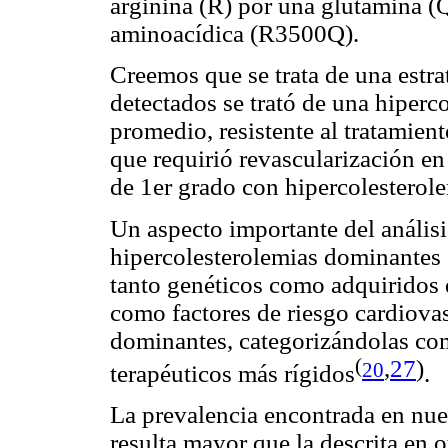
arginina (R) por una glutamina (
aminoacídica (R3500Q).
Creemos que se trata de una estr
detectados se trató de una hiperc
promedio, resistente al tratamien
que requirió revascularización en
de 1er grado con hipercolesterol
Un aspecto importante del análisi
hipercolesterolemias dominantes e
tanto genéticos como adquiridos
como factores de riesgo cardiovas
dominantes, categorizándolas com
,
27
)
(
20
terapéuticos más rígidos
.
La prevalencia encontrada en nu
resulta mayor que la descrita en 