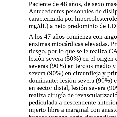
Paciente de 48 años, de sexo masc
Antecedentes personales de dislip
caracterizada por hipercolesterol
mg/dL) a neto predominio de LDL
A los 47 años comienza con angor
enzimas miocárdicas elevadas. Pr
riesgo, por lo que se le realiza
lesión severa (50%) en el origen 
severas (90%) en tercios medio y 
severa (90%) en circunfleja y pr
dominante: lesión severa (90%) e
en sector distal, lesión severa (
realiza cirugía de revascularizac
pediculada a descendente anterio
injerto libre a marginal con ana
bypass venoso aorto-descendiente