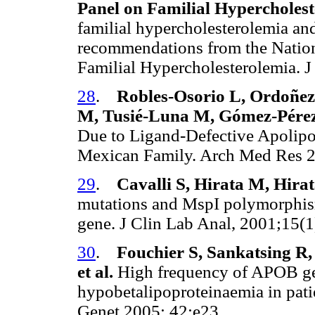
Panel on Familial Hypercholest
familial hypercholesterolemia and
recommendations from the Nation
Familial Hypercholesterolemia. 
28
.
Robles-Osorio L, Ordoñez
M, Tusié-Luna M, Gómez-Pérez F
Due to Ligand-Defective Apolipo
Mexican Family. Arch Med Res 
29
.
Cavalli S, Hirata M, Hira
mutations and MspI polymorphism
gene. J Clin Lab Anal, 2001;15(
30
.
Fouchier S, Sankatsing R, 
et al.
High frequency of APOB ge
hypobetalipoproteinaemia in pati
Genet 2005: 42:e23.