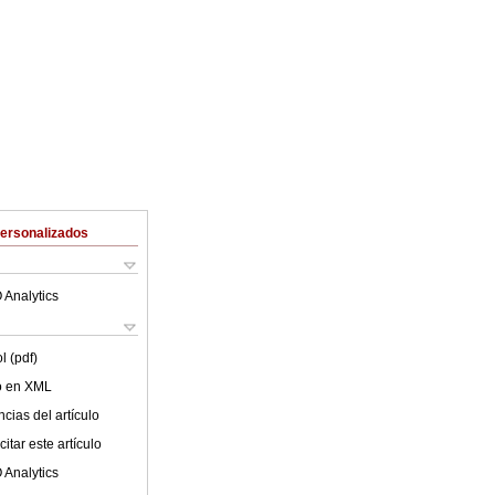
Personalizados
 Analytics
l (pdf)
lo en XML
cias del artículo
itar este artículo
 Analytics