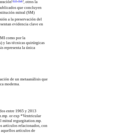
11
,
12
(
)
paración
,
otros la
 publicados que concluyen
stitución mitral (SM)
sión a la preservación del
esentan evidencia clave en
 IMI como por la
) y las técnicas quirúrgicas
is representa la única
ización de un metaanálisis que
gica moderna.
dos entre 1965 y 2013
on.mp. or exp *Ventricular
l mitral regurgitation.mp.
s artículos relacionados, con
 aquellos artículos de