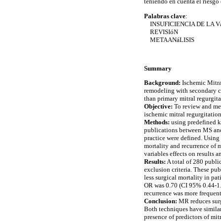
teniendo en cuenta el riesgo 
Palabras clave
:
INSUFICIENCIA DE LA 
REVISIóN
METAANáLISIS
Summary
Background:
Ischemic Mitra
remodeling with secondary co
than primary mitral regurgitat
Objective:
To review and meta
ischemic mitral regurgitation
Methods:
using predefined 
publications between MS and 
practice were defined. Using
mortality and recurrence of 
variables effects on results 
Results:
A total of 280 public
exclusion criteria. These pu
less surgical mortality in p
OR was 0.70 (CI 95% 0.44-1.1
recurrence was more frequen
Conclusion:
MR reduces surgi
Both techniques have similar
presence of predictors of mit