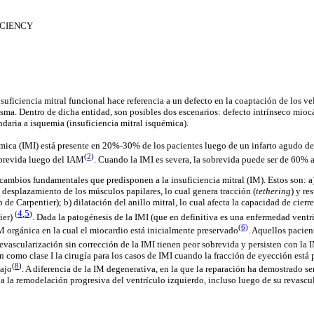
ICIENCY
suficiencia mitral funcional hace referencia a un defecto en la coaptación de los vel
misma. Dentro de dicha entidad, son posibles dos escenarios: defecto intrínseco mioc
aria a isquemia (insuficiencia mitral isquémica).
émica (IMI) está presente en 20%-30% de los pacientes luego de un infarto agudo d
(
2
)
obrevida luego del IAM
.
Cuando la IMI es severa, la sobrevida puede ser de 60% 
ambios fundamentales que predisponen a la insuficiencia mitral (IM). Estos son: a
n desplazamiento de los músculos papilares, lo cual genera tracción (
tethering
) y re
b de Carpentier); b) dilatación del anillo mitral, lo cual afecta la capacidad de cierr
4
,
5
(
)
ier)
.
Dada la patogénesis de la IMI (que en definitiva es una enfermedad ventri
(
6
)
IM orgánica en la cual el miocardio está inicialmente preservado
. Aquellos pacien
evascularización sin corrección de la IMI tienen peor sobrevida y persisten con la 
como clase I la cirugía para los casos de IMI cuando la fracción de eyección est
(
8
)
bajo
.
A diferencia de la IM degenerativa, en la que la reparación ha demostrado se
a la remodelación progresiva del ventrículo izquierdo, incluso luego de su revascul