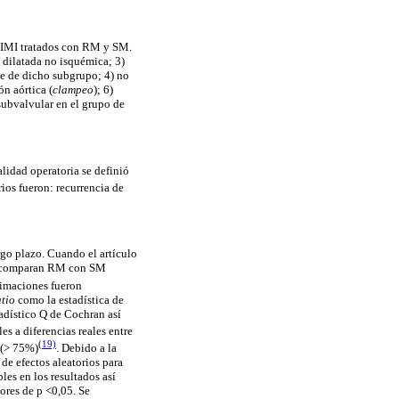
n IMI tratados con RM y SM.
 dilatada no isquémica; 3)
te de dicho subgrupo; 4) no
n aórtica (
clampeo
); 6)
 subvalvular en el grupo de
alidad operatoria se definió
ios fueron: recurrencia de
rgo plazo. Cuando el artículo
ue comparan RM con SM
timaciones fueron
tio
como la estadística de
adístico Q de Cochran así
es a diferencias reales entre
(
19)
 (> 75%)
.
Debido a la
de efectos aleatorios para
les en los resultados así
ores de p <0,05. Se