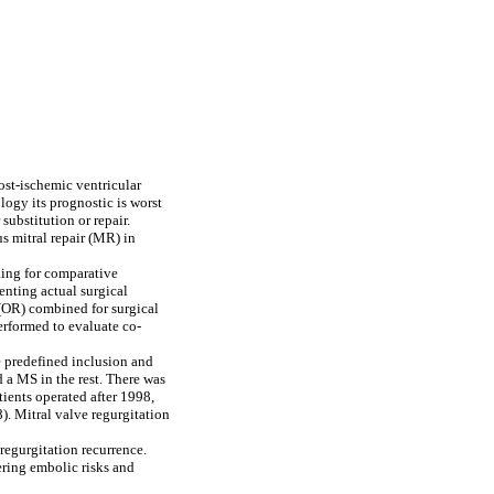
post-ischemic ventricular
ogy its prognostic is worst
 substitution or repair.
s mitral repair (MR) in
ing for comparative
enting actual surgical
 (OR) combined for surgical
erformed to evaluate co-
he predefined inclusion and
 a MS in the rest. There was
ients operated after 1998,
). Mitral valve regurgitation
regurgitation recurrence.
ering embolic risks and