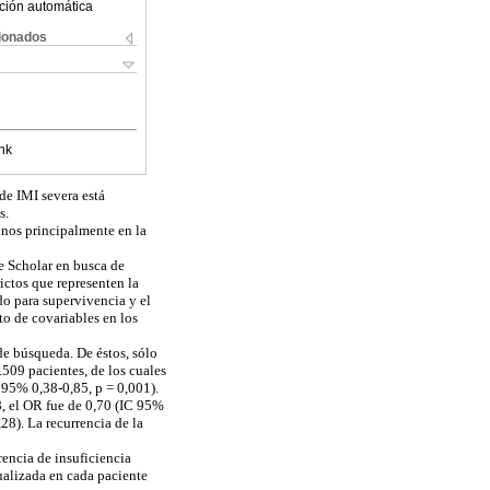
ción automática
cionados
nk
 de IMI severa está
s.
onos principalmente en la
e Scholar en busca de
ictos que representen la
 para supervivencia y el
to de covariables en los
 de búsqueda. De éstos, sólo
.509 pacientes, de los cuales
95% 0,38-0,85, p = 0,001).
, el OR fue de 0,70 (IC 95%
28). La recurrencia de la
encia de insuficiencia
ualizada en cada paciente