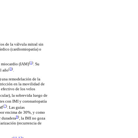
os de la válvula mitral sin
árdico (cardiomiopatía) o
(
1
)
e miocardio (IAM)
. Su
(
3
)
al año
.
) una remodelación de la
stricción en la movilidad de
e efectivo de los velos
cular), la sobrevida luego de
tes con IMI y coronariopatía
(
7
)
IM
. Las guías
á por encima de 30%, y como
9
)
r duradera
,
la IMI no goza
arización (recurrencia de