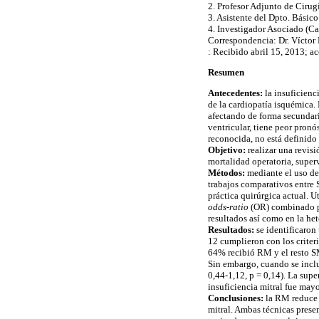
2. Profesor Adjunto de Cirug
3. Asistente del Dpto. Básic
4. Investigador Asociado (Ca
Correspondencia: Dr. Víctor
: Recibido abril 15, 2013; a
Resumen
Antecedentes:
la insuficienc
de la cardiopatía isquémica.
afectando de forma secundari
ventricular, tiene peor pronó
reconocida, no está definido 
Objetivo:
realizar una revisi
mortalidad operatoria, superv
Métodos:
mediante el uso de
trabajos comparativos entre 
práctica quirúrgica actual. U
odds-ratio
(OR) combinado par
resultados así como en la het
Resultados:
se identificaron 
12 cumplieron con los criter
64% recibió RM y el resto S
Sin embargo, cuando se incl
0,44-1,12, p = 0,14). La sup
insuficiencia mitral fue may
Conclusiones:
la RM reduce l
mitral. Ambas técnicas prese