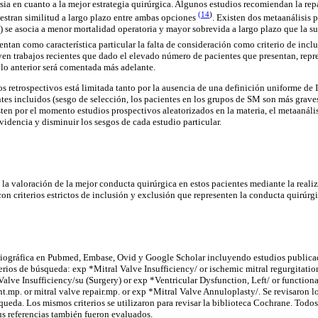
rsia en cuanto a la mejor estrategia quirúrgica. Algunos estudios recomiendan la re
(14
)
stran similitud a largo plazo entre ambas opciones
. Existen dos metaanálisis
) se asocia a menor mortalidad operatoria y mayor sobrevida a largo plazo que la su
tan como característica particular la falta de consideración como criterio de inclu
yen trabajos recientes que dado el elevado número de pacientes que presentan, repr
 lo anterior será comentada más adelante.
s retrospectivos está limitada tanto por la ausencia de una definición uniforme de
tes incluidos (sesgo de selección, los pacientes en los grupos de SM son más graves
en por el momento estudios prospectivos aleatorizados en la materia, el metaanális
videncia y disminuir los sesgos de cada estudio particular.
s la valoración de la mejor conducta quirúrgica en estos pacientes mediante la real
con criterios estrictos de inclusión y exclusión que representen la conducta quirúr
liográfica en Pubmed, Embase, Ovid y Google Scholar incluyendo estudios publica
terios de búsqueda: exp *Mitral Valve Insufficiency/ or ischemic mitral regurgitati
Valve Insufficiency/su (Surgery) or exp *Ventricular Dysfunction, Left/ or functiona
.mp. or mitral valve repair.mp. or exp *Mitral Valve Annuloplasty/. Se revisaron lo
queda. Los mismos criterios se utilizaron para revisar la biblioteca Cochrane. Todos
us referencias también fueron evaluados.