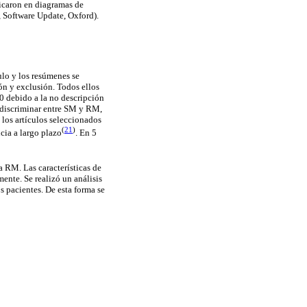
ficaron en diagramas de
, Software Update, Oxford).
ulo y los resúmenes se
ión y exclusión. Todos ellos
10 debido a la no descripción
n discriminar entre SM y RM,
 los artículos seleccionados
(
21
)
cia a largo plazo
. En 5
 RM. Las características de
ente. Se realizó un análisis
s pacientes. De esta forma se