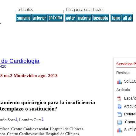
 de Cardiología
Servicios 
0420
Revista
28 no.2 Montevideo ago. 2013
SciELO
Articulo
Españo
tamiento quirúrgico para la insuficiencia
Articu
Reemplazo o sustitución?
Referen
1
2
rardo Soca
, Leandro Cura
Como c
íaca. Centro Cardiovascular. Hospital de Clínicas.
SciELO
aca. Centro Cardiovascular. Hospital de Clínicas.