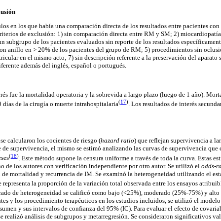
clusión
ulos en los que había una comparación directa de los resultados entre pacientes co
 criterios de exclusión: 1) sin comparación directa entre RM y SM; 2) miocardiopatía
un subgrupo de los pacientes evaluados sin reporte de los resultados específicamen
con anillo en > 20% de los pacientes del grupo de RM; 5) procedimientos sin oclusió
icular en el mismo acto; 7) sin descripción referente a la preservación del aparato
iferente además del inglés, español o portugués.
erés fue la mortalidad operatoria y la sobrevida a largo plazo (luego de 1 año). Mort
(
17
)
 días de la cirugía o muerte intrahospitalaria
.
Los resultados de interés secundar
se calcularon los cocientes de riesgo (
hazard ratio
) que reflejan supervivencia a la
e de supervivencia, el mismo se estimó analizando las curvas de supervivencia q
(
18
)
eses
.
Este método supone la censura uniforme a través de toda la curva. Estas es
o de los autores con verificación independiente por otro autor. Se utilizó el
odds-ra
de mortalidad y recurrencia de IM. Se examinó la heterogeneidad utilizando el est
e representa la proporción de la variación total observada entre los ensayos atribuibl
l grado de heterogeneidad se calificó como bajo (<25%), moderado (25%-75%) y alto
es y los procedimiento terapéuticos en los estudios incluidos, se utilizó el modelo 
resumen y sus intervalos de confianza del 95% (IC). Para evaluar el efecto de covariab
e realizó análisis de subgrupos y metarregresión. Se consideraron significativos val