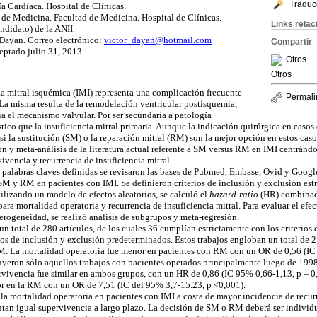
Traduc
ía Cardíaca. Hospital de Clínicas.
o de Medicina. Facultad de Medicina. Hospital de Clínicas.
Links rela
ndidato) de la ANII.
 Dayan. Correo electrónico:
victor_dayan@hotmail.com
Compartir
ceptado julio 31, 2013
Otros
Otros
ia mitral isquémica (IMI) representa una complicación frecuente
Permali
 La misma resulta de la remodelación ventricular postisquemia,
a el mecanismo valvular. Por ser secundaria a patología
stico que la insuficiencia mitral primaria. Aunque la indicación quirúrgica en casos
si la sustitución (SM) o la reparación mitral (RM) son la mejor opción en estos caso
ón y meta-análisis de la literatura actual referente a SM versus RM en IMI centránd
ivencia y recurrencia de insuficiencia mitral.
 palabras claves definidas se revisaron las bases de Pubmed, Embase, Ovid y Googl
SM y RM en pacientes con IMI. Se definieron criterios de inclusión y exclusión estr
tilizando un modelo de efectos aleatorios, se calculó el
hazard-ratio
(HR) combinado
a mortalidad operatoria y recurrencia de insuficiencia mitral. Para evaluar el efec
erogeneidad, se realizó análisis de subgrupos y meta-regresión.
un total de 280 artículos, de los cuales 36 cumplían estrictamente con los criterios
ios de inclusión y exclusión predeterminados. Estos trabajos engloban un total de 2
M. La mortalidad operatoria fue menor en pacientes con RM con un OR de 0,56 (IC 
uyeron sólo aquellos trabajos con pacientes operados principalmente luego de 1998
ervivencia fue similar en ambos grupos, con un HR de 0,86 (IC 95% 0,66-1,13, p = 0,
or en la RM con un OR de 7,51 (IC del 95% 3,7-15.23, p <0,001).
a mortalidad operatoria en pacientes con IMI a costa de mayor incidencia de recurr
ntan igual supervivencia a largo plazo. La decisión de SM o RM deberá ser individ