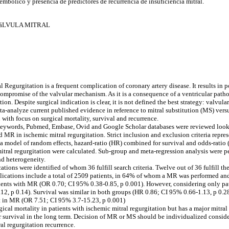
embólico y presencia de predictores de recurrencia de insuficiencia mitral.
VáLVULA MITRAL
l Regurgitation is a frequent complication of coronary artery disease. It results in 
mpromise of the valvular mechanism. As it is a consequence of a ventricular pathol
ion. Despite surgical indication is clear, it is not defined the best strategy: valvular
-analyze current published evidence in reference to mitral substitution (MS) versu
 with focus on surgical mortality, survival and recurrence.
keywords, Pubmed, Embase, Ovid and Google Scholar databases were reviewed look
MR in ischemic mitral regurgitation. Strict inclusion and exclusion criteria repres
 a model of random effects, hazard-ratio (HR) combined for survival and odds-ratio
mitral regurgitation were calculated. Sub-group and meta-regression analysis were p
and heterogeneity.
ations were identified of whom 36 fulfill search criteria. Twelve out of 36 fulfill t
blications include a total of 2509 patients, in 64% of whom a MR was performed and
atients with MR (OR 0.70; CI 95% 0.38-0.85, p 0.001). However, considering only pat
2, p 0.14). Survival was similar in both groups (HR 0.86; CI 95% 0.66-1.13, p 0.28
t in MR (OR 7.51; CI 95% 3.7-15.23, p 0.001)
cal mortality in patients with ischemic mitral regurgitation but has a major mitral 
 survival in the long term. Decision of MR or MS should be individualized consid
ral regurgitation recurrence.