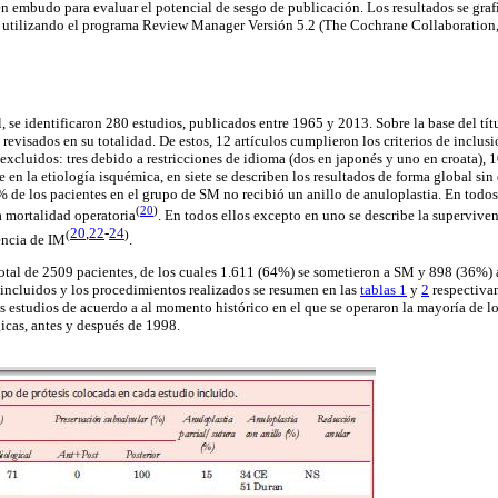
en embudo para evaluar el potencial de sesgo de publicación. Los resultados se gra
zó utilizando el programa Review Manager Versión 5.2 (The Cochrane Collaboration
 se identificaron 280 estudios, publicados entre 1965 y 2013. Sobre la base del tít
revisados en su totalidad. De estos, 12 artículos cumplieron los criterios de inclus
 excluidos: tres debido a restricciones de idioma (dos en japonés y uno en croata), 
 en la etiología isquémica, en siete se describen los resultados de forma global si
% de los pacientes en el grupo de SM no recibió un anillo de anuloplastia. En todos
(
20
)
a mortalidad operatoria
. En todos ellos excepto en uno se describe la superviven
20
,
22
-
24
(
)
encia de IM
.
otal de 2509 pacientes, de los cuales 1.611 (64%) se sometieron a SM y 898 (36%) a
s incluidos y los procedimientos realizados se resumen en las
tablas 1
y
2
respectivam
 estudios de acuerdo a al momento histórico en el que se operaron la mayoría de lo
gicas, antes y después de 1998.