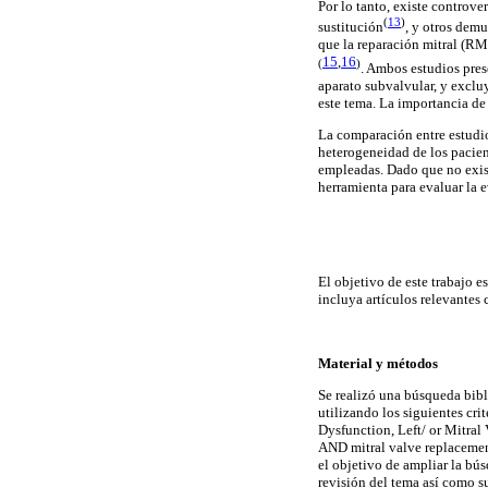
Por lo tanto, existe controve
(
13
)
sustitución
,
y otros demue
que la reparación mitral (RM
15
,
16
(
)
.
Ambos estudios presen
aparato subvalvular, y exclu
este tema. La importancia de
La comparación entre estudio
heterogeneidad de los pacien
empleadas. Dado que no exist
herramienta para evaluar la e
El objetivo de este trabajo e
incluya artículos relevantes 
Material y métodos
Se realizó una búsqueda bib
utilizando los siguientes cri
Dysfunction, Left/ or Mitral 
AND mitral valve replacement
el objetivo de ampliar la bús
revisión del tema así como s