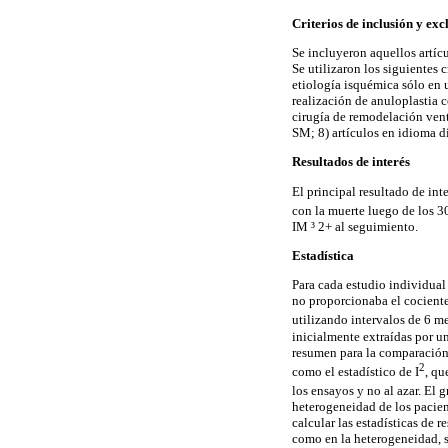
Criterios de inclusión y ex
Se incluyeron aquellos artíc
Se utilizaron los siguientes
etiología isquémica sólo en 
realización de anuloplastia 
cirugía de remodelación ventr
SM; 8) artículos en idioma d
Resultados de interés
El principal resultado de int
con la muerte luego de los 30
IM
³ 2+ al seguimiento.
Estadística
Para cada estudio individual 
no proporcionaba el cocient
utilizando intervalos de 6 m
inicialmente extraídas por un
resumen para la comparación 
2
como el estadístico de I
, qu
los ensayos y no al azar. E
heterogeneidad de los pacient
calcular las estadísticas de 
como en la heterogeneidad, s