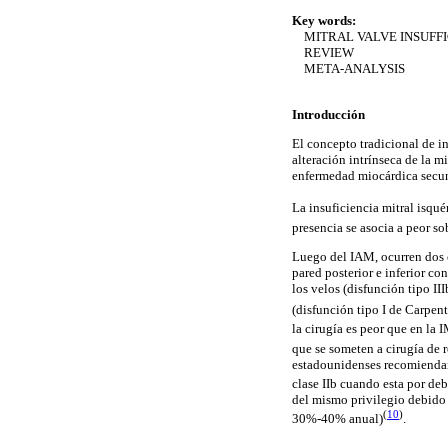
Key words:
MITRAL VALVE INSUFF
REVIEW
META-ANALYSIS
Introducción
El concepto tradicional de in
alteración intrínseca de la 
enfermedad miocárdica secund
La insuficiencia mitral isqu
presencia se asocia a peor s
Luego del IAM, ocurren dos c
pared posterior e inferior co
los velos (disfunción tipo III
(disfunción tipo I de Carpent
la cirugía es peor que en la 
que se someten a cirugía de r
estadounidenses recomiendan 
clase IIb cuando esta por de
del mismo privilegio debido 
(
10
)
30%-40% anual)
.