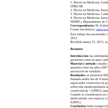
1. Doctor en Medicina. Card
UDELAR.
2. Doctor en Medicina. Intens
3. Doctor en Medicina. Card
4. Doctor en Medicina. Intens
SEMM y Departamento de Car
Correspondencia:
Dr. Feder
Correo electrónico:
sanocuo
Este trabajo fue presentado 
2012.
Recibido marzo 21, 2013; a
Resumen
Introducción:
las enfermedad
presentan como un paro cardí
Material y método:
estudio 
asistidos entre los años 2007
asociación de variables.
Resultados:
se asistieron 69
llamado-arribo fue de 9 minut
taquicardia ventricular sin p
sobrevida intrahospitalaria s
ventricular (p < 0,0001), taq
Cuando se consideraron en con
multivariado con respecto a l
0,0001).
Conclusión:
hubo tiempos de 