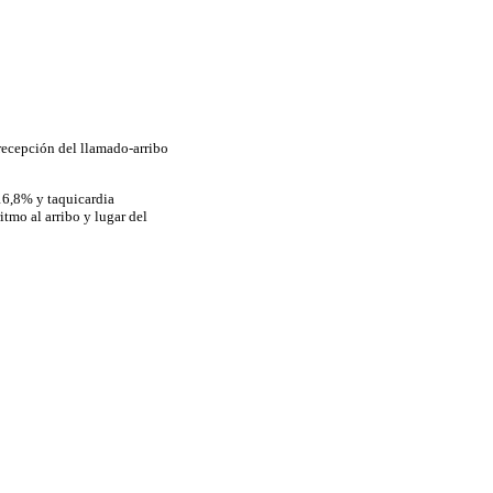
recepción del llamado-arribo
 16,8% y taquicardia
itmo al arribo y lugar del