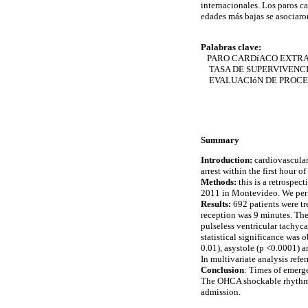
internacionales. Los paros ca
edades más bajas se asociaro
Palabras clave:
PARO CARDíACO EXTRA
TASA DE SUPERVIVENC
EVALUACIóN DE PROCES
Summary
Introduction:
cardiovascular 
arrest within the first hour o
Methods:
this is a retrospec
2011 in Montevideo. We perfor
Results:
692 patients were tr
reception was 9 minutes. The 
pulseless ventricular tachyc
statistical significance was 
0.01), asystole (p <0.0001) 
In multivariate analysis refe
Conclusion
: Times of emerge
The OHCA shockable rhythms,
admission.