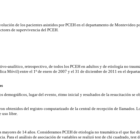
 evolución de los pacientes asistidos por PCEH en el departamento de Montevideo 
ctores de supervivencia del PCEH.
ptivo-analítico, retrospectivo, de todos los PCEH en adultos y de etiología no trau
ica Móvil) entre el 1º de enero de 2007 y el 31 de diciembre de 2011 en el depar
tos
s demográficos, lugar del evento, ritmo inicial y resultados de la resucitación se ob
ron obtenidos del registro computarizado de la central de recepción de llamados. L
e uso libre.
s mayores de 14 años. Consideramos PCEH de etiología no traumática el que fue di
ia. Para el análisis de asociación de variables se realizó test de chi cuadrado, test d