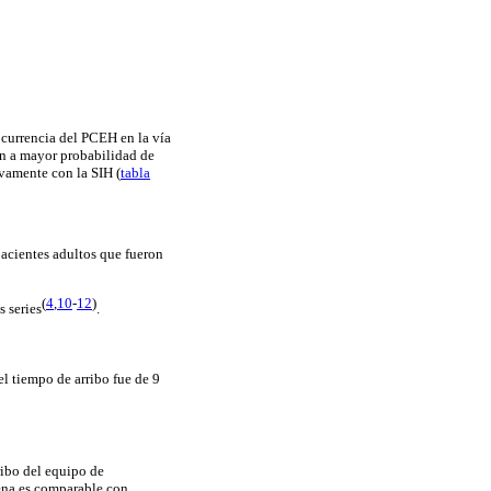
 ocurrencia del PCEH en la vía
ron a mayor probabilidad de
ivamente con la SIH (
tabla
pacientes adultos que fueron
(
4
,
10
-
12
)
 series
.
el tiempo de arribo fue de 9
ribo del equipo de
ena es comparable con