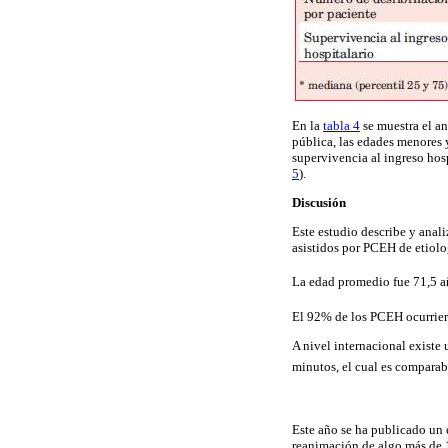
En la
tabla 4
se muestra el an
pública, las edades menores 
supervivencia al ingreso hosp
5
).
Discusión
Este estudio describe y anali
asistidos por PCEH de etiol
La edad promedio fue 71,5 añ
El 92% de los PCEH ocurriero
A nivel internacional existe 
minutos, el cual es comparable
Este año se ha publicado un 
reanimación de algo más de 