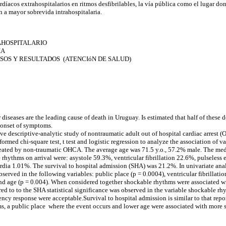
rdíacos extrahospitalarios
en ritmos desfibrilables, la vía pública como el lugar do
n a mayor sobrevida intrahospitalaria.
HOSPITALARIO
IA
OS Y RESULTADOS (ATENCIóN DE SALUD)
diseases are the leading cause of death in Uruguay. Is estimated that half of these d
f onset of symptoms.
tive descriptive-analytic study of nontraumatic adult out of hospital cardiac arres
med chi-square test, t test and logistic regression to analyze the association of va
eated by non-traumatic OHCA. The average age was 71.5 y.o., 57.2% male. The media
rhythms on arrival were: asystole 59.3%, ventricular fibrillation 22.6%, pulseless 
ardia 1.01%. The survival to hospital admission (SHA) was 21.2%. In univariate anal
observed in the following variables: public place (p = 0.0004), ventricular fibrillati
and age (p = 0.004). When considered together shockable rhythms were associated w
rred to to the SHA statistical significance was observed in the variable shockable r
ncy response were acceptable.Survival to hospital admission is similar to that repor
 a public place where the event occurs and lower age were associated with more s