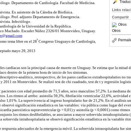
Traduc
iólogo. Departamento de Cardiología. Facultad de Medicina.
Links rela
ivista. Ex asistente de la Cátedra de Biofísica.
iólogo. Prof. adjunto Departamento de Emergencia.
Compartir
ivista. Infectólogo.
Otros
diología de la Universidad de la República.
Otros
ico Machado. Escuder Núñez 2326/01 Montevideo, Uruguay.
re@gmail.com
º
Permali
como tema libre en el 28
Congreso Uruguayo de Cardiología,
ceptado mayo 29, 2013
es cardíacas son la principal causa de muerte en Uruguay. Se estima que la mitad d
aco dentro de la primera hora de inicio de los síntomas.
descriptivo-analítico, retrospectivo, de los paros cardíacos extrahospitalarios
no tr
 y 2011 en Montevideo. Se realizó test de chi cuadrado, test de t y regresión logístic
2 pacientes con edad promedio de 71,5 años, sexo masculino 57,2%. La mediana de
os. Los ritmos al arribo: asistolía 59,3%, fibrilación ventricular 22,6%, actividad 
ulso 1,01%. La supervivencia al ingreso hospitalario fue de 21,2%. En el análisis u
e observó significación estadística en las variables: vía pública como lugar del even
uicardia paroxística supraventricular (p = 0,01) y asistolía (p < 0,0001) como ritmos 
junto los ritmos desfibrilables, se asociaron a mayor sobrevida intrahospitalaria (
a sobrevida intrahospitalaria se observó significación estadística en la variable ritm
respuesta adecuados de la emergencia móvil. La sobrevida intraospitalaria fue simil