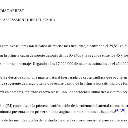
RDIAC ARREST
 ASSESSMENT (HEALTH CARE)
 cardiovasculares son la causa de muerte más frecuente, alcanzando el 29,5% en e
on la primera causa de muerte después de los 65 años y la segunda entre los 45 y lo
similares porcentajes llegando a los 17.000.000 de muertes estimadas en el año 2
S) se describe como una muerte natural inesperada de causa cardíaca que ocurre en
ica sugerente de riesgo vital y que ocurre dentro de la primera hora de inicio de l
n en hombres, teniendo el sexo masculino una incidencia anual tres o cuatro veces
dio (IM) constituyen la primera manifestación de la enfermedad arterial coronaria 
(
4
,
7
,
8
)
minoría presenta como primer síntoma angina u otros síntomas de isquemia
.
una de las medidas que ha demostrado mejorar la supervivencia del paro cardíaco e