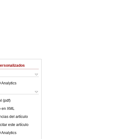
Personalizados
 Analytics
l (pdf)
lo en XML
cias del artículo
itar este artículo
 Analytics