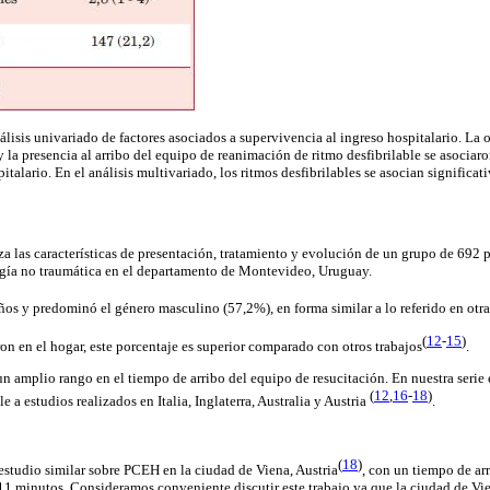
álisis univariado de factores asociados a supervivencia al ingreso hospitalario. La
y la presencia al arribo del equipo de reanimación de ritmo desfibrilable se asocia
italario. En el análisis multivariado, los ritmos desfibrilables se asocian significat
za las características de presentación, tratamiento y evolución de un grupo de 692 
ogía no traumática en el departamento de Montevideo, Uruguay.
os y predominó el género masculino (57,2%), en forma similar a lo referido en otras
(
12
-
15
)
n en el hogar, este porcentaje es superior comparado con otros trabajos
.
un amplio rango en el tiempo de arribo del equipo de resucitación. En nuestra serie 
(
12
,
16
-
18
)
 a estudios realizados en Italia, Inglaterra, Australia y Austria
.
(
18
)
estudio similar sobre PCEH en la ciudad de Viena, Austria
, con un tiempo de ar
11 minutos. Consideramos conveniente discutir este trabajo ya que la ciudad de Vi