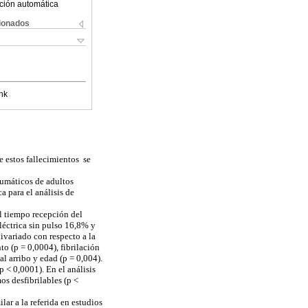
ción automática
cionados
nk
e estos fallecimientos se
aumáticos de adultos
a para el análisis de
l tiempo recepción del
eléctrica sin pulso 16,8% y
nivariado con respecto a la
to (p = 0,0004), fibrilación
al arribo y edad (p = 0,004).
p < 0,0001). En el análisis
os desfibrilables (p <
ar a la referida en estudios