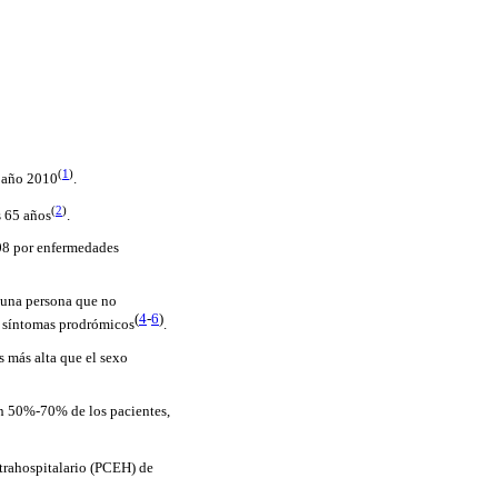
(
1
)
l año 2010
.
(
2
)
s 65 años
.
008 por enfermedades
 una persona que no
(
4
-
6
)
os síntomas prodrómicos
.
 más alta que el sexo
en 50%-70% de los pacientes,
xtrahospitalario (PCEH) de