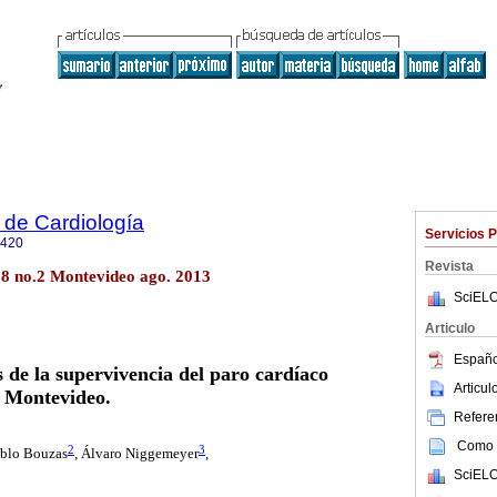
 de Cardiología
Servicios 
0420
Revista
28 no.2 Montevideo ago. 2013
SciELO
Articulo
Españo
 de la supervivencia del paro cardíaco
Articu
n Montevideo.
Referen
Como c
2
3
blo Bouzas
, Álvaro Niggemeyer
,
SciELO