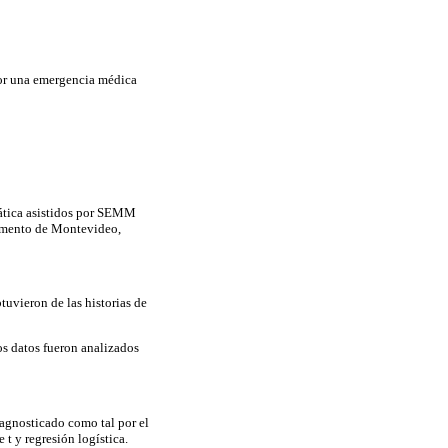
por una emergencia médica
mática asistidos por SEMM
tamento de Montevideo,
tuvieron de las historias de
os datos fueron analizados
agnosticado como tal por el
e t y regresión logística.