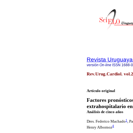
Revista Uruguaya
versión On-line
ISSN
1688-
Rev.Urug.Cardiol. vol.
Artículo original
Factores pronósticos
extrahospitalario e
Análisis de cinco años
1
Dres. Federico Machado
,
Pa
4
Henry Albornoz