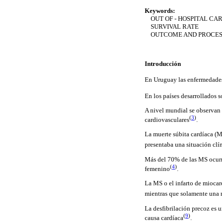
Keywords:
OUT OF - HOSPITAL CA
SURVIVAL RATE
OUTCOME AND PROCESS
Introducción
En Uruguay las enfermedades
En los países desarrollados s
A nivel mundial se observan 
(
3
)
cardiovasculares
.
La muerte súbita cardíaca (M
presentaba una situación clín
Más del 70% de las MS ocurre
(
4
)
femenino
.
La MS o el infarto de miocar
mientras que solamente una 
La desfibrilación precoz es 
(
9
)
causa cardíaca
.