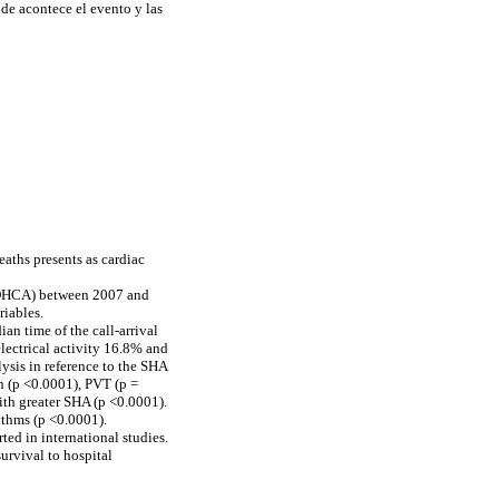
nde acontece el evento y las
eaths presents as cardiac
t (OHCA) between 2007 and
riables.
n time of the call-arrival
electrical activity 16.8% and
ysis in reference to the SHA
on (p <0.0001), PVT (p =
ith greater SHA (p <0.0001).
hythms (p <0.0001).
ted in international studies.
urvival to hospital